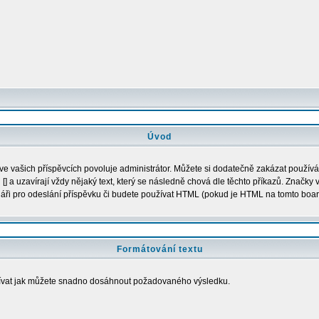
Úvod
e vašich příspěvcích povoluje administrátor. Můžete si dodatečně zakázat používán
] a uzavírají vždy nějaký text, který se následně chová dle těchto příkazů. Značk
muláři pro odeslání příspěvku či budete používat HTML (pokud je HTML na tomto boa
Formátování textu
odívat jak můžete snadno dosáhnout požadovaného výsledku.