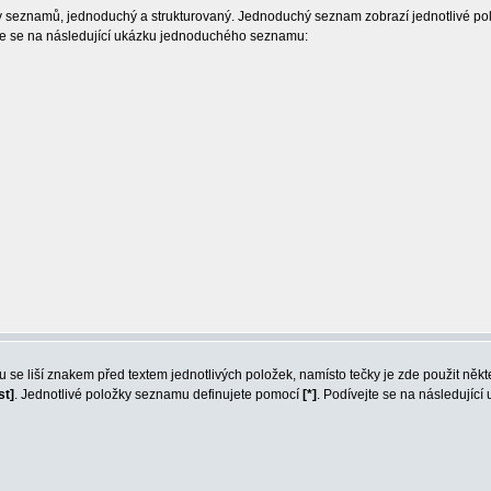
hy seznamů, jednoduchý a strukturovaný. Jednoduchý seznam zobrazí jednotlivé p
jte se na následující ukázku jednoduchého seznamu:
se liší znakem před textem jednotlivých položek, namísto tečky je zde použit ně
st]
. Jednotlivé položky seznamu definujete pomocí
[*]
. Podívejte se na následující