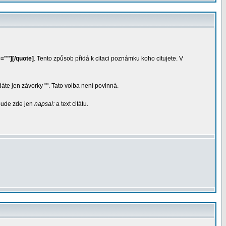
=""][/quote]
. Tento způsob přidá k citaci poznámku koho citujete. V
dáte jen závorky "". Tato volba není povinná.
 bude zde jen
napsal:
a text citátu.