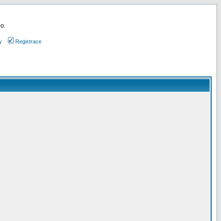
 o.
y
Registrace