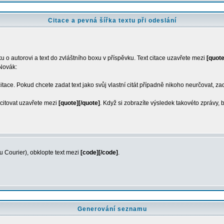
Citace a pevná šířka textu při odeslání
u o autorovi a text do zvláštního boxu v příspěvku. Text citace uzavřete mezi
[quote
 Novák:
citace. Pokud chcete zadat text jako svůj vlastní citát případně nikoho neurčovat, za
 citovat uzavřete mezi
[quote][/quote]
. Když si zobrazíte výsledek takovéto zprávy,
pu Courier), obklopte text mezi
[code][/code]
.
Generování seznamu