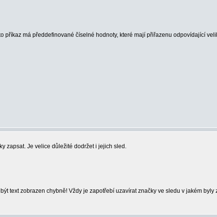
to příkaz má předdefinované číselné hodnoty, které mají přiřazenu odpovídající veli
 zapsat. Je velice důležité dodržet i jejich sled.
ýt text zobrazen chybně! Vždy je zapotřebí uzavírat značky ve sledu v jakém byly