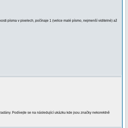
kosti písma v pixelech, počínaje 1 (velice malé písmo, nejmenší viditelné) až
 zadány. Podívejte se na následující ukázku kde jsou značky nekorektně