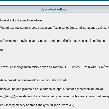
Vytvoření odkazu
ové stránky či e-mailové adresy.
 URL adresu na kterou chcete odkazovat. Text mezi oběma značkama bude zvýrazněn
ytvořený odkaz, otevře se vám v novém okně prohlížeče odkaz na který směřujete.
tup:
 do textu příspěvky automaticky odkaz na zadanou URL adresu. Pro ukázku si můžet
adejte požadovanou e-mailovou adresu dle příkladu:
příspěvku no.one@domain.adr a adresa se opět automaticky přemění na odkaz.
img][/img]
(viz následující kapitola) může být odkazem i obrázek. Pouze opět nez
te všechny mezery nahradit znaky '%20' (bez uvozovek).