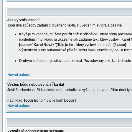
Jak vytvořit citaci?
Jsou dva způsoby zadání citovaného textu, s uvedením autora a bez něj.
Když je to vhodné, můžete použít citát k příspěvku, který přidá poznámk
následujícím příkladu si ukážeme jak zadáme text, který vyslovil Karel
[quote="Karel Novák"]
Toto je text, který vyslovil tento pán.
[/quote]
Výsledkem bude automatické přidání textu
Karel Novák napsal:
a text 
Druhým způsobem je citovat pouze text. Požadovaný text, který chcete
Návrat nahoru
Výstup kódu nebo pevná šířka dat
Jestliže chcete vložit kus kódu nebo cokoliv co vyžaduje pevnou šířku (font ty
například:
[code]
echo "Toto je kód";
[/code]
Návrat nahoru
Vytváření jednoduchého seznamu