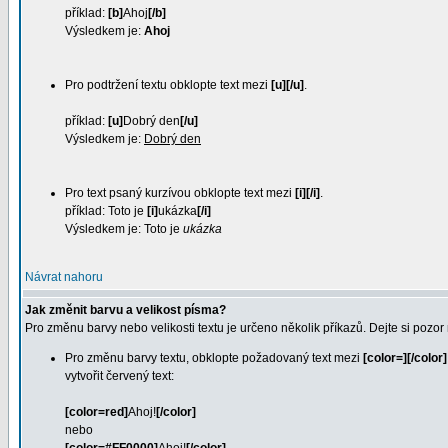
příklad:
[b]
Ahoj
[/b]
Výsledkem je:
Ahoj
Pro podtržení textu obklopte text mezi
[u][/u]
.
příklad:
[u]
Dobrý den
[/u]
Výsledkem je:
Dobrý den
Pro text psaný kurzívou obklopte text mezi
[i][/i]
.
příklad: Toto je
[i]
ukázka
[/i]
Výsledkem je: Toto je
ukázka
Návrat nahoru
Jak změnit barvu a velikost písma?
Pro změnu barvy nebo velikosti textu je určeno několik příkazů. Dejte si pozor
Pro změnu barvy textu, obklopte požadovaný text mezi
[color=][/color]
vytvořit červený text:
[color=red]
Ahoj!
[/color]
nebo