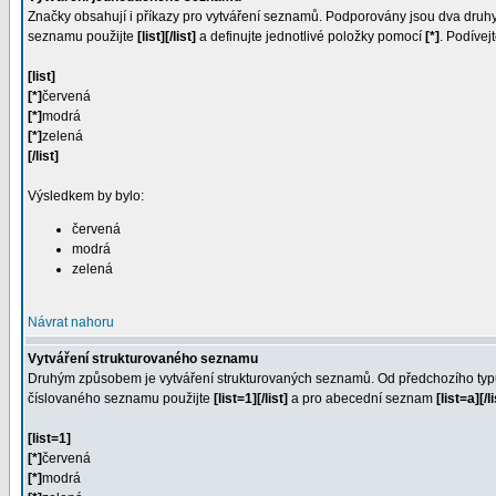
Značky obsahují i příkazy pro vytváření seznamů. Podporovány jsou dva dru
seznamu použijte
[list][/list]
a definujte jednotlivé položky pomocí
[*]
. Podíve
[list]
[*]
červená
[*]
modrá
[*]
zelená
[/list]
Výsledkem by bylo:
červená
modrá
zelená
Návrat nahoru
Vytváření strukturovaného seznamu
Druhým způsobem je vytváření strukturovaných seznamů. Od předchozího typu 
číslovaného seznamu použijte
[list=1][/list]
a pro abecední seznam
[list=a][/li
[list=1]
[*]
červená
[*]
modrá