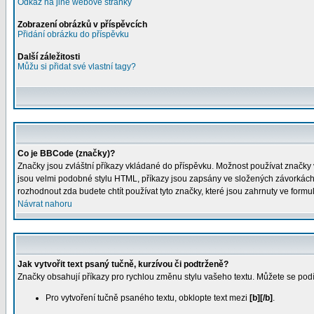
Odkaz na jiné webové stránky
Zobrazení obrázků v příspěvcích
Přidání obrázku do příspěvku
Další záležitosti
Můžu si přidat své vlastní tagy?
Co je BBCode (značky)?
Značky jsou zvláštní příkazy vkládané do příspěvku. Možnost používat značky v
jsou velmi podobné stylu HTML, příkazy jsou zapsány ve složených závorkách [
rozhodnout zda budete chtít používat tyto značky, které jsou zahrnuty ve for
Návrat nahoru
Jak vytvořit text psaný tučně, kurzívou či podtrženě?
Značky obsahují příkazy pro rychlou změnu stylu vašeho textu. Můžete se p
Pro vytvoření tučně psaného textu, obklopte text mezi
[b][/b]
.