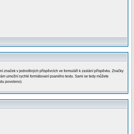
í značek v jednotlivých příspěvcích ve formuláři k zaslání příspěvku. Značky
y vám umožní rychlé formátovaní psaného textu. Sami se tedy můžete
rdu povoleno).