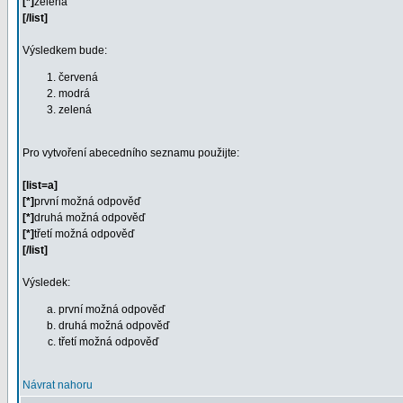
[*]
zelená
[/list]
Výsledkem bude:
červená
modrá
zelená
Pro vytvoření abecedního seznamu použijte:
[list=a]
[*]
první možná odpověď
[*]
druhá možná odpověď
[*]
třetí možná odpověď
[/list]
Výsledek:
první možná odpověď
druhá možná odpověď
třetí možná odpověď
Návrat nahoru