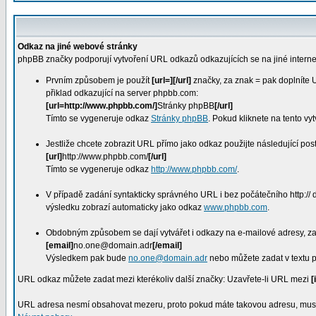
Odkaz na jiné webové stránky
phpBB značky podporují vytvoření URL odkazů odkazujících se na jiné internet
Prvním způsobem je použít
[url=][/url]
značky, za znak = pak doplníte
přiklad odkazující na server phpbb.com:
[url=http://www.phpbb.com/]
Stránky phpBB
[/url]
Tímto se vygeneruje odkaz
Stránky phpBB
. Pokud kliknete na tento v
Jestliže chcete zobrazit URL přímo jako odkaz použijte následující pos
[url]
http://www.phpbb.com/
[/url]
Tímto se vygeneruje odkaz
http://www.phpbb.com/
.
V případě zadání syntakticky správného URL i bez počátečního http://
výsledku zobrazí automaticky jako odkaz
www.phpbb.com
.
Obdobným způsobem se dají vytvářet i odkazy na e-mailové adresy, z
[email]
no.one@domain.adr
[/email]
Výsledkem pak bude
no.one@domain.adr
nebo můžete zadat v textu 
URL odkaz můžete zadat mezi kterékoliv další značky: Uzavřete-li URL mezi
[
URL adresa nesmí obsahovat mezeru, proto pokud máte takovou adresu, musí