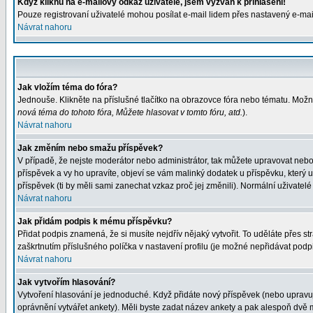
Když kliknu na e-mailový odkaz uživatele, jsem vyzván k přihlášení!
Pouze registrovaní uživatelé mohou posílat e-mail lidem přes nastavený e-mail
Návrat nahoru
Jak vložím téma do fóra?
Jednouše. Klikněte na příslušné tlačítko na obrazovce fóra nebo tématu. Možn
nová téma do tohoto fóra, Můžete hlasovat v tomto fóru, atd.
).
Návrat nahoru
Jak změním nebo smažu příspěvek?
V případě, že nejste moderátor nebo administrátor, tak můžete upravovat nebo
příspěvek a vy ho upravíte, objeví se vám malinký dodatek u příspěvku, který 
příspěvek (ti by měli sami zanechat vzkaz proč jej změnili). Normální uživat
Návrat nahoru
Jak přidám podpis k mému příspěvku?
Přidat podpis znamená, že si musíte nejdřív nějaký vytvořit. To uděláte přes s
zaškrtnutím příslušného políčka v nastavení profilu (je možné nepřidávat pod
Návrat nahoru
Jak vytvořím hlasování?
Vytvoření hlasování je jednoduché. Když přidáte nový příspěvek (nebo upravuje
oprávnění vytvářet ankety). Měli byste zadat název ankety a pak alespoň dvě