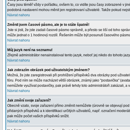
Časy jsou téměř vždy v pořádku, ovšem to, co vidíte jsou časy zobrazené v j
podobná nastavení mohou měnit jen registrovaní uživatelé. Takže pokud nejste r
Návrat nahoru
Změnil jsem časové pásmo, ale je to stále špatně!
Jste si jisti, že jste zadali časové pásmo správně, a přesto se liší od toho s
může jednat o 1 hodinový rozdíl. Řešením může být posunutí časového pásma 
Návrat nahoru
Můj jazyk není na seznamu!
Zřejmě administrátor nenainstaloval tento jazyk, neboť jej nikdo do tohoto jazy
Návrat nahoru
Jak zobrazím obrázek pod uživatelským jménem?
Možná, že jste zaregistrovali při prohlížení příspěvků dva obrázky pod uživatel
fóru. Pod ním se může nacházet větší obrázek, známý jako "postavička" (avatar)
nemůžete využívat postavičky, pak právě tehdy toto administrátoři zakázali, a v
Návrat nahoru
Jak změní svoje zařazení?
Obecně vzato, svoje zařazení přímo změnit nemůžete (úrovně se objevují pod 
přidaných příspěvků a k identifikaci určitých uživatelů, např. označení moder
pak může počet vašich příspěvků snížit.
Návrat nahoru