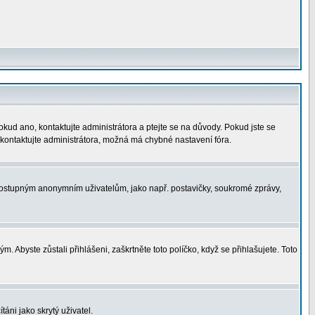
okud ano, kontaktujte administrátora a ptejte se na důvody. Pokud jste se
í, kontaktujte administrátora, možná má chybné nastavení fóra.
nedostupným anonymním uživatelům, jako např. postavičky, soukromé zprávy,
. Abyste zůstali přihlášeni, zaškrtněte toto políčko, když se přihlašujete. Toto
áni jako skrytý uživatel.