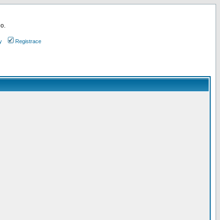
 o.
y
Registrace