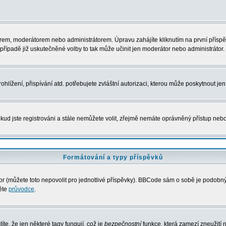
rem, moderátorem nebo administrátorem. Úpravu zahájíte kliknutím na první příspěv
řípadě již uskutečněné volby to tak může učinit jen moderátor nebo administrátor.
lížení, přispívání atd. potřebujete zvláštní autorizaci, kterou může poskytnout jen 
kud jste registrováni a stále nemůžete volit, zřejmě nemáte oprávněný přístup nebo
Formátování a typy příspěvků
 (můžete toto nepovolit pro jednotlivé příspěvky). BBCode sám o sobě je podobný s
něte
průvodce
.
íte, že jen některé tagy fungují, což je
bezpečnostní
funkce, která zamezí zneužití