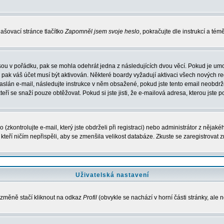
ašovací stránce tlačítko
Zapomněl jsem svoje heslo
, pokračujte dle instrukcí a té
sou v pořádku, pak se mohla odehrát jedna z následujících dvou věcí. Pokud je umo
, pak váš účet musí být aktivován. Některé boardy vyžadují aktivaci všech nových r
yl zaslán e-mail, následujte instrukce v něm obsažené, pokud jste tento email neobd
teří se snaží pouze obtěžovat. Pokud si jste jisti, že e-mailová adresa, kterou jste p
zkontrolujte e-mail, který jste obdrželi při registraci) nebo administrátor z nějak
, kteří ničím nepřispěli, aby se zmenšila velikost databáze. Zkuste se zaregistrovat 
Uživatelská nastavení
 změně stačí kliknout na odkaz
Profil
(obvykle se nachází v horní části stránky, ale 