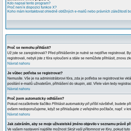
Kdo napsal tento program?
Proč není k dispozici funkce X?
Koho mám kontaktovat ohledně obtížných e-mailů nebo právních záležitostí 
Proč se nemohu přihlásit?
Už jste se zaregistrovali? Před přihlášením je nutné se nejdříve registrovat. 
registrovali, nebyli jste z fóra vyloučeni a stále se nemůžete přihlásit, znov
Návrat nahoru
Je vůbec potřeba se registrovat?
Nemusíte. Vše je na administrátorovi fóra, zda je potřeba se registrovat ke 
posílání e-mailů uživatelům, přihlášení do skupin, atd. Vřele vám tedy registra
Návrat nahoru
Proč jsem automaticky odhlášen?
Pokud nezaškrtnete tlačítko
Přihlásit automaticky při příští návštěvě
, budete př
ovšem nedoporučujeme, když se přihlašujete z veřejného počítače, např. v kni
Návrat nahoru
Jak zabráním, aby se moje uživatelské jméno objevilo v seznamu právě p
Ve vašem nastavení najděte možnost
Skrýt vaši přítomnost ve fóru
, pokud tut