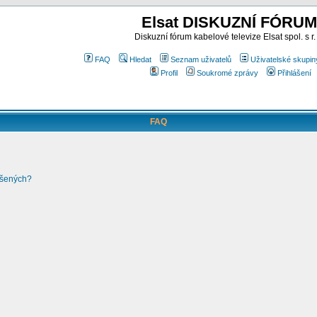
Elsat DISKUZNÍ FÓRUM
Diskuzní fórum kabelové televize Elsat spol. s r.
FAQ
Hledat
Seznam uživatelů
Uživatelské skupin
Profil
Soukromé zprávy
Přihlášení
FAQ
ášených?