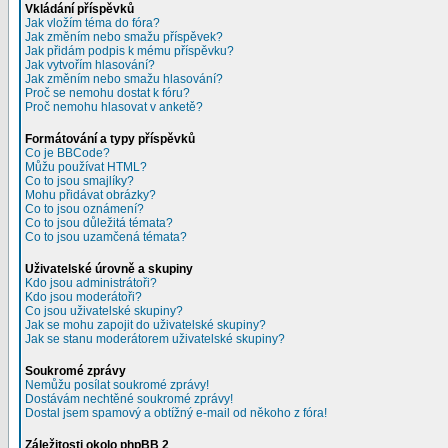
Vkládání příspěvků
Jak vložím téma do fóra?
Jak změním nebo smažu příspěvek?
Jak přidám podpis k mému příspěvku?
Jak vytvořím hlasování?
Jak změním nebo smažu hlasování?
Proč se nemohu dostat k fóru?
Proč nemohu hlasovat v anketě?
Formátování a typy příspěvků
Co je BBCode?
Můžu používat HTML?
Co to jsou smajlíky?
Mohu přidávat obrázky?
Co to jsou oznámení?
Co to jsou důležitá témata?
Co to jsou uzamčená témata?
Uživatelské úrovně a skupiny
Kdo jsou administrátoři?
Kdo jsou moderátoři?
Co jsou uživatelské skupiny?
Jak se mohu zapojit do uživatelské skupiny?
Jak se stanu moderátorem uživatelské skupiny?
Soukromé zprávy
Nemůžu posílat soukromé zprávy!
Dostávám nechtěné soukromé zprávy!
Dostal jsem spamový a obtížný e-mail od někoho z fóra!
Záležitosti okolo phpBB 2