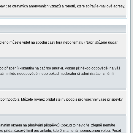
avit se otravných anonymních vzkazů a robotů, které sbírají e-mailové adresy.
voleno můžete vidět na spodní části fóra nebo tématu (Např.
Můžete přidat
 přispění) kliknutím na tlačítko
upravit
. Pokud již někdo odpověděl na váš
d zatím nikdo neodpověděl nebo pokud moderátor či administrátor změnili
ipojit podpis
. Můžete rovněž přidat stejný podpis pro všechny vaše příspěvky
avním oknem na přidávání příspěvků (pokud to nevidíte, zřejmě nemáte
aké přidat časový limit pro anketu, kde 0 znamená neomezenou volbu. Počet