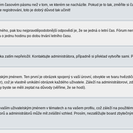
iném časovém pásmu než v tom, ve kterém se nacházíte. Pokud je to tak, změňte si
egistrováni, toto je dobrý důvod tak učinit!
právného, pak tou nejpravděpodobnější odpovědí je, že se jedná o letní čas. Fórum 
o jednu hodinu po dobu trvání letního času.
ka zatím nepřeložil. Kontaktujte administrátora, případně si překlad vytvořte sami. 
ským jménem. Ten první je obrázek spojený s vaší úrovní, obvykle ve tvaru hvězdiček 
, což je vlastně unikátní obrázek každého uživatele. Záleží na administrátorovi, zd
y byste se měli zeptat na důvody (věříme, že se hodí).
vaším uživatelským jménem v tématech a na vašem profilu, což záleží na použitém 
átorů a administrátorů může mít zvláštní vzhled. Prosím, nezatěžujte board zbytečný