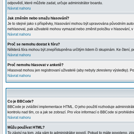
odpovědí, které můžete zadat, určuje administrátor boardu.
Návrat nahoru
Jak změním nebo smažu hlasování?
Je to stejné jako s příspěvky, hlasování mohou být upravována původním auto
nehlasoval, pak uživatelé mohou vymazat nebo změnit položku v hlasování, v p
Návrat nahoru
Proč se nemohu dostat k fóru?
Některá fóra mohou být znepřístupněna určitým lidem či skupinám. Ke čtení, proh
Návrat nahoru
Proč nemohu hlasovat v anketě?
Hlasovat mohou jen registrovaní uživatelé (aby nebyly zkresleny výsledky). Po
Návrat nahoru
Co je BBCode?
BBCode je zvláštní implementace HTML. O jeho použití rozhoduje administrátor
kontrolu nad tím, co a jak se zobrazí. Pro více informací o BBCode si prohléd
Návrat nahoru
Můžu používat HTML?
To závisí na tom, zda vám to administrátor povolí. Pokud to máte povoleno, zjist