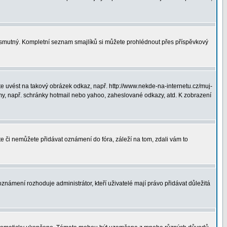
ná smutný. Kompletní seznam smajlíků si můžete prohlédnout přes příspěvkový
 uvést na takový obrázek odkaz, např. http://www.nekde-na-internetu.cz/muj-
y, např. schránky hotmail nebo yahoo, zaheslované odkazy, atd. K zobrazení
te či nemůžete přidávat oznámení do fóra, záleží na tom, zdali vám to
oznámení rozhoduje administrátor, kteří uživatelé mají právo přidávat důležitá