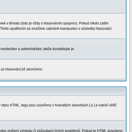
ek v tématu (toto je vždy s hlasováním spojeno). Pokud nikdo zatím
 Tímto opatřením se snažíme zabránit manipulaci s výsledky hlasování.
moderátor a administrátor, takže kontaktujte je.
 je hlasování již ukončeno.
tylu HTML, tagy jsou uzavřeny v hranatých závorkách [ a ] a nabízí větší
 nebo zničení vzhledu či způsobení jiných problémů. Pokud je HTML povoleno,