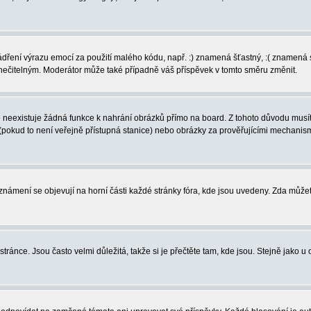
vyjádření výrazu emocí za použití malého kódu, např. :) znamená šťastný, :( zname
l nečitelným. Moderátor může také případně váš příspěvek v tomto směru změnit.
neexistuje žádná funkce k nahrání obrázků přímo na board. Z tohoto důvodu musíte
pokud to není veřejně přístupná stanice) nebo obrázky za prověřujícími mechanism
 Oznámení se objevují na horní části každé stránky fóra, kde jsou uvedeny. Zda může
ránce. Jsou často velmi důležitá, takže si je přečtěte tam, kde jsou. Stejně jako u 