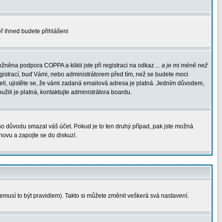
měř ihned budete přihlášeni
žněna podpora COPPA a klikli jste při registraci na odkaz
... a je mi méně než
egistrací, buď Vámi, nebo administrátorem před tím, než se budete moci
rželi, ujistěte se, že vámi zadaná emailová adresa je platná. Jedním důvodem,
oužili je platná, kontaktujte administrátora boardu.
ého důvodu smazal váš účet. Pokud je to ten druhý případ, pak jste možná
znovu a zapojte se do diskuzí.
nemusí to být pravidlem). Takto si můžete změnit veškerá svá nastavení.