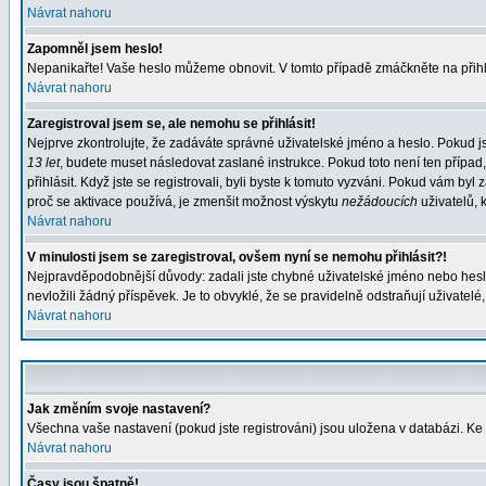
Návrat nahoru
Zapomněl jsem heslo!
Nepanikařte! Vaše heslo můžeme obnovit. V tomto případě zmáčkněte na přihl
Návrat nahoru
Zaregistroval jsem se, ale nemohu se přihlásit!
Nejprve zkontrolujte, že zadáváte správné uživatelské jméno a heslo. Pokud j
13 let
, budete muset následovat zaslané instrukce. Pokud toto není ten případ
přihlásit. Když jste se registrovali, byli byste k tomuto vyzváni. Pokud vám b
proč se aktivace používá, je zmenšit možnost výskytu
nežádoucích
uživatelů, k
Návrat nahoru
V minulosti jsem se zaregistroval, ovšem nyní se nemohu přihlásit?!
Nejpravděpodobnější důvody: zadali jste chybné uživatelské jméno nebo heslo (
nevložili žádný příspěvek. Je to obvyklé, že se pravidelně odstraňují uživatelé
Návrat nahoru
Jak změním svoje nastavení?
Všechna vaše nastavení (pokud jste registrováni) jsou uložena v databázi. Ke
Návrat nahoru
Časy jsou špatně!