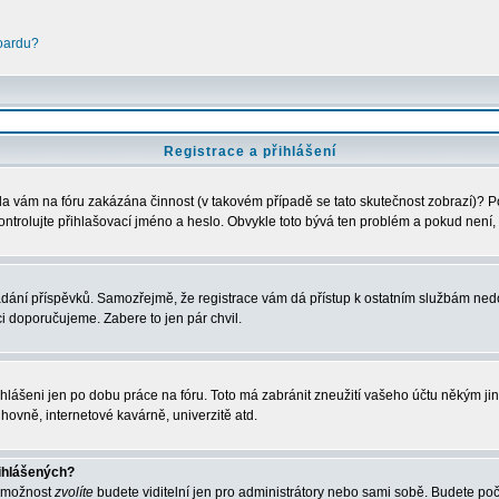
boardu?
Registrace a přihlášení
Byla vám na fóru zakázána činnost (v takovém případě se tato skutečnost zobrazí)? P
u zkontrolujte přihlašovací jméno a heslo. Obvykle toto bývá ten problém a pokud nen
vkládání příspěvků. Samozřejmě, že registrace vám dá přístup k ostatním službám 
ci doporučujeme. Zabere to jen pár chvil.
ihlášeni jen po dobu práce na fóru. Toto má zabránit zneužití vašeho účtu někým jiným
hovně, internetové kavárně, univerzitě atd.
řihlášených?
o možnost
zvolíte
budete viditelní jen pro administrátory nebo sami sobě. Budete počít