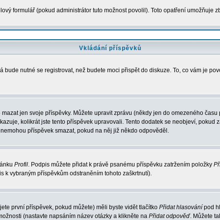
ový formulář (pokud administrátor tuto možnost povolil). Toto opatření umožňuje zb
Vkládání příspěvků
á bude nutné se registrovat, než budete moci přispět do diskuze. To, co vám je po
 mazat jen svoje příspěvky. Můžete upravit zprávu (někdy jen do omezeného času po
ukazuje, kolikrát jste tento příspěvek upravovali. Tento dodatek se neobjeví, poku
elé nemohou příspěvek smazat, pokud na něj již někdo odpověděl.
tránku
Profil
. Podpis můžete přidat k právě psanému příspěvku zatržením položky
Př
pis k vybraným příspěvkům odstraněním tohoto zaškrtnutí).
te první příspěvek, pokud můžete) měli byste vidět tlačítko
Přidat hlasování
pod hl
 možnosti (nastavte napsáním název otázky a klikněte na
Přidat odpověď
. Můžete t