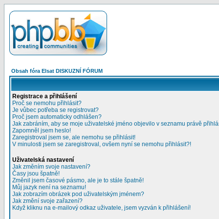
Obsah fóra Elsat DISKUZNÍ FÓRUM
Registrace a přihlášení
Proč se nemohu přihlásit?
Je vůbec potřeba se registrovat?
Proč jsem automaticky odhlášen?
Jak zabráním, aby se moje uživatelské jméno objevilo v seznamu právě přihl
Zapomněl jsem heslo!
Zaregistroval jsem se, ale nemohu se přihlásit!
V minulosti jsem se zaregistroval, ovšem nyní se nemohu přihlásit?!
Uživatelská nastavení
Jak změním svoje nastavení?
Časy jsou špatně!
Změnil jsem časové pásmo, ale je to stále špatně!
Můj jazyk není na seznamu!
Jak zobrazím obrázek pod uživatelským jménem?
Jak změní svoje zařazení?
Když kliknu na e-mailový odkaz uživatele, jsem vyzván k přihlášení!