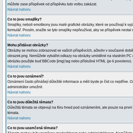
můžete zase příspěvek od příspěvku tuto volbu zakázat.
Návrat nahoru
Co to jsou smajlíky?
Smajlíky, neboli emotikony jsou malé grafické obrázky, které se používají k 
formulář. Prosím, snažte se tyto smajlíky nepřeužívat, aby se příspěvek nesta
Návrat nahoru
Mohu přidávat obrázky?
Obrázky se mohou zobrazovat ve vašich příspěvcích, ačkoliv v současné době 
obrazek.png. Nemůžete vytvářet odkazy na obrázky umístěné na vlastním PC (
obrázku použijte buď BBCode [img] tag nebo příslušné HTML (je-li povoleno).
Návrat nahoru
Co to jsou oznámení?
Oznámení často přinášejí důležité informace a měli byste je číst co nejdříve.
administrátor umožnil.
Návrat nahoru
Co to jsou důležitá témata?
Důležitá témata se objevují na fóru hned pod oznámeními, ale pouze na první st
témata.
Návrat nahoru
Co to jsou uzamčená témata?