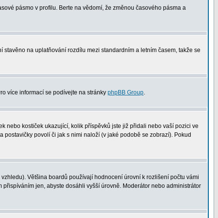
 časové pásmo v profilu. Berte na vědomí, že změnou časového pásma a
není stavěno na uplatňování rozdílu mezi standardním a letním časem, takže se
Pro více informací se podívejte na stránky
phpBB Group
.
nebo kostiček ukazující, kolik příspěvků jste již přidali nebo vaší pozici ve
a postavičky povolí či jak s nimi naloží (v jaké podobě se zobrazí). Pokud
vzhledu). Většina boardů používají hodnocení úrovní k rozlišení počtu vámi
m přispíváním jen, abyste dosáhli vyšší úrovně. Moderátor nebo administrátor