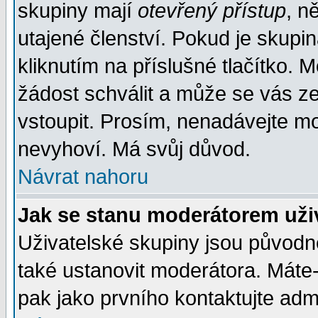
skupiny mají
otevřený přístup
, n
utajené členství. Pokud je skupi
kliknutím na příslušné tlačítko. 
žádost schválit a může se vás z
vstoupit. Prosím, nenadávejte mo
nevyhoví. Má svůj důvod.
Návrat nahoru
Jak se stanu moderátorem uži
Uživatelské skupiny jsou původ
také ustanovit moderátora. Máte-l
pak jako prvního kontaktujte ad