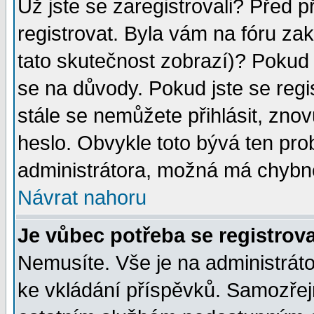
Už jste se zaregistrovali? Před p
registrovat. Byla vám na fóru za
tato skutečnost zobrazí)? Pokud a
se na důvody. Pokud jste se regist
stále se nemůžete přihlásit, znov
heslo. Obvykle toto bývá ten pro
administrátora, možná má chybné
Návrat nahoru
Je vůbec potřeba se registrov
Nemusíte. Vše je na administrátor
ke vkládání příspěvků. Samozřej