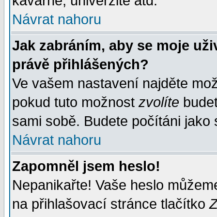
kavárně, univerzitě atd.
Návrat nahoru
Jak zabráním, aby se moje uži
právě přihlášených?
Ve vašem nastavení najděte mo
pokud tuto možnost
zvolíte
budete
sami sobě. Budete počítáni jako s
Návrat nahoru
Zapomněl jsem heslo!
Nepanikařte! Vaše heslo můžeme
na přihlašovací stránce tlačítko
Z