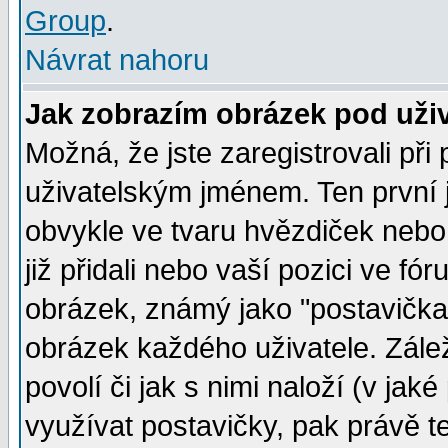
Group
.
Návrat nahoru
Jak zobrazím obrázek pod už
Možná, že jste zaregistrovali př
uživatelským jménem. Ten první j
obvykle ve tvaru hvězdiček nebo k
již přidali nebo vaší pozici ve f
obrázek, známý jako "postavička" 
obrázek každého uživatele. Zálež
povolí či jak s nimi naloží (v j
využívat postavičky, pak právě te