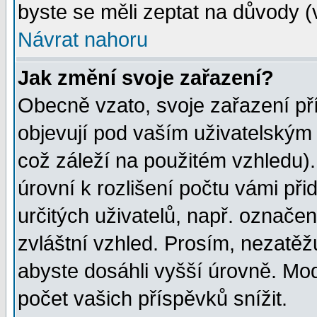
byste se měli zeptat na důvody (
Návrat nahoru
Jak změní svoje zařazení?
Obecně vzato, svoje zařazení p
objevují pod vaším uživatelským
což záleží na použitém vzhledu)
úrovní k rozlišení počtu vámi při
určitých uživatelů, např. označe
zvláštní vzhled. Prosím, nezatěž
abyste dosáhli vyšší úrovně. Mo
počet vašich příspěvků snížit.