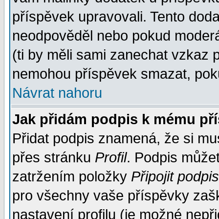
příspěvek upravovali. Tento doda
neodpověděl nebo pokud moderáto
(ti by měli sami zanechat vzkaz p
nemohou příspěvek smazat, poku
Návrat nahoru
Jak přidám podpis k mému př
Přidat podpis znamená, že si musí
přes stránku
Profil
. Podpis může
zatržením položky
Připojit podpis
pro všechny vaše příspěvky zašk
nastavení profilu (je možné nep