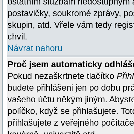
ostatním službám nedostupným a
postavičky, soukromé zprávy, pos
skupin, atd. Vřele vám tedy regi
chvil.
Návrat nahoru
Proč jsem automaticky odhlá
Pokud nezaškrtnete tlačítko
Přih
budete přihlášeni jen po dobu prá
vašeho účtu někým jiným. Abyste z
políčko, když se přihlašujete. 
přihlašujete z veřejného počítače