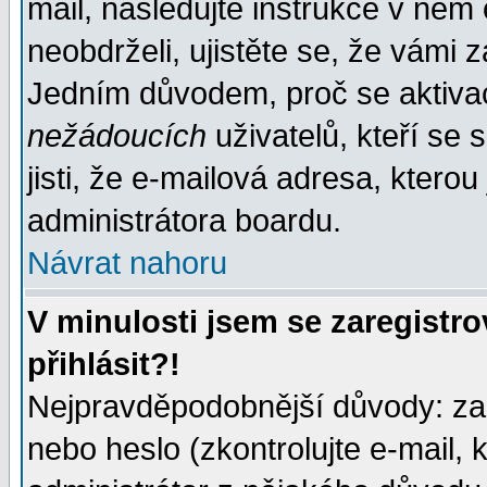
mail, následujte instrukce v něm
neobdrželi, ujistěte se, že vámi 
Jedním důvodem, proč se aktiva
nežádoucích
uživatelů, kteří se 
jisti, že e-mailová adresa, kterou 
administrátora boardu.
Návrat nahoru
V minulosti jsem se zaregistr
přihlásit?!
Nejpravděpodobnější důvody: zad
nebo heslo (zkontrolujte e-mail, k