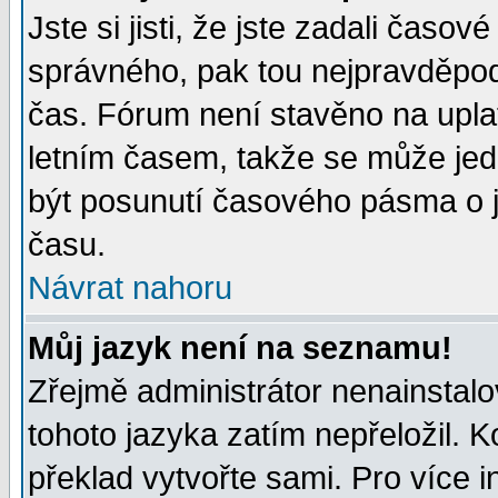
Jste si jisti, že jste zadali časo
správného, pak tou nejpravděpodo
čas. Fórum není stavěno na upla
letním časem, takže se může jed
být posunutí časového pásma o j
času.
Návrat nahoru
Můj jazyk není na seznamu!
Zřejmě administrátor nenainstalov
tohoto jazyka zatím nepřeložil. K
překlad vytvořte sami. Pro více 