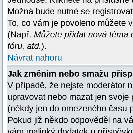
Možná bude nutné se registrovat
To, co vám je povoleno můžete vi
(Např.
Můžete přidat nová téma d
fóru, atd.
).
Návrat nahoru
Jak změním nebo smažu přís
V případě, že nejste moderátor n
upravovat nebo mazat jen svoje 
(někdy jen do omezeného času po
Pokud již někdo odpověděl na váš
vám malinký dodatek u příspěvku, 