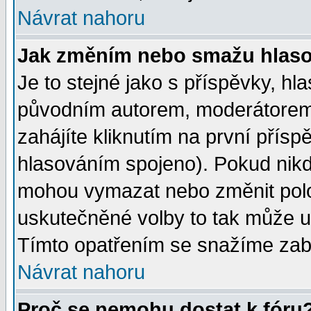
Návrat nahoru
Jak změním nebo smažu hlas
Je to stejné jako s příspěvky, 
původním autorem, moderátorem
zahájíte kliknutím na první přísp
hlasováním spojeno). Pokud nikd
mohou vymazat nebo změnit polož
uskutečněné volby to tak může uč
Tímto opatřením se snažíme zabr
Návrat nahoru
Proč se nemohu dostat k fóru