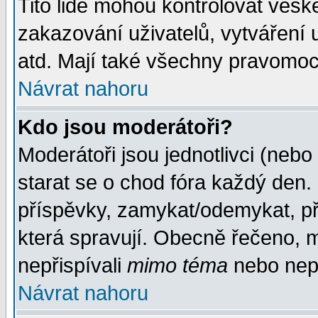
Tito lidé mohou kontrolovat veš
zakazování uživatelů, vytváření
atd. Mají také všechny pravomoc
Návrat nahoru
Kdo jsou moderátoři?
Moderátoři jsou jednotlivci (nebo 
starat se o chod fóra každý den
příspěvky, zamykat/odemykat, př
která spravují. Obecně řečeno, m
nepřispívali
mimo téma
nebo nepř
Návrat nahoru