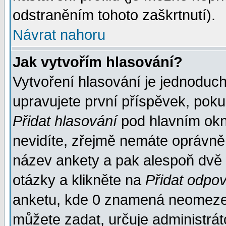
odstraněním tohoto zaškrtnutí).
Návrat nahoru
Jak vytvořím hlasování?
Vytvoření hlasování je jednoduc
upravujete první příspěvek, pokud
Přidat hlasování
pod hlavním okn
nevidíte, zřejmě nemáte oprávněn
název ankety a pak alespoň dvě
otázky a klikněte na
Přidat odpo
anketu, kde 0 znamená neomezen
můžete zadat, určuje administrát