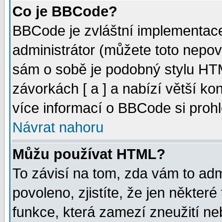
Co je BBCode?
BBCode je zvláštní implementac
administrátor (můžete toto nepov
sám o sobě je podobný stylu HTM
závorkách [ a ] a nabízí větší kon
více informací o BBCode si proh
Návrat nahoru
Můžu používat HTML?
To závisí na tom, zda vám to adm
povoleno, zjistíte, že jen některé
funkce, která zamezí zneužití ne