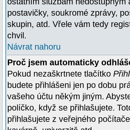
ostatním službám nedostupným a
postavičky, soukromé zprávy, pos
skupin, atd. Vřele vám tedy regi
chvil.
Návrat nahoru
Proč jsem automaticky odhlá
Pokud nezaškrtnete tlačítko
Přih
budete přihlášeni jen po dobu prá
vašeho účtu někým jiným. Abyste z
políčko, když se přihlašujete. 
přihlašujete z veřejného počítače