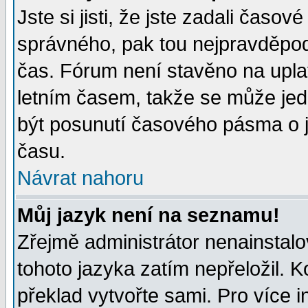
Jste si jisti, že jste zadali časo
správného, pak tou nejpravděpodo
čas. Fórum není stavěno na upla
letním časem, takže se může jed
být posunutí časového pásma o j
času.
Návrat nahoru
Můj jazyk není na seznamu!
Zřejmě administrátor nenainstalov
tohoto jazyka zatím nepřeložil. K
překlad vytvořte sami. Pro více 