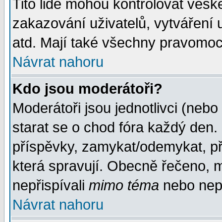
Tito lidé mohou kontrolovat veš
zakazování uživatelů, vytváření
atd. Mají také všechny pravomoc
Návrat nahoru
Kdo jsou moderátoři?
Moderátoři jsou jednotlivci (nebo 
starat se o chod fóra každý den
příspěvky, zamykat/odemykat, př
která spravují. Obecně řečeno, m
nepřispívali
mimo téma
nebo nepř
Návrat nahoru