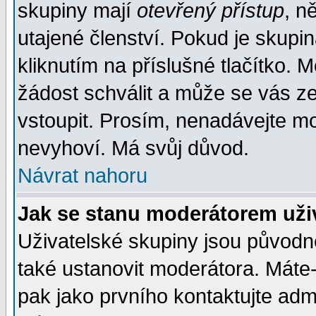
skupiny mají
otevřený přístup
, n
utajené členství. Pokud je skupi
kliknutím na příslušné tlačítko. 
žádost schválit a může se vás z
vstoupit. Prosím, nenadávejte mo
nevyhoví. Má svůj důvod.
Návrat nahoru
Jak se stanu moderátorem uži
Uživatelské skupiny jsou původ
také ustanovit moderátora. Máte-l
pak jako prvního kontaktujte ad