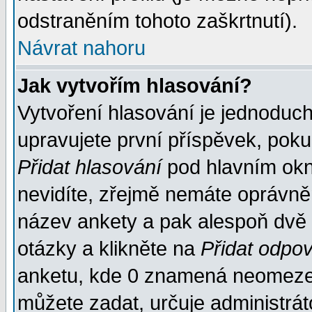
odstraněním tohoto zaškrtnutí).
Návrat nahoru
Jak vytvořím hlasování?
Vytvoření hlasování je jednoduc
upravujete první příspěvek, pokud
Přidat hlasování
pod hlavním okn
nevidíte, zřejmě nemáte oprávněn
název ankety a pak alespoň dvě
otázky a klikněte na
Přidat odpo
anketu, kde 0 znamená neomezen
můžete zadat, určuje administrát