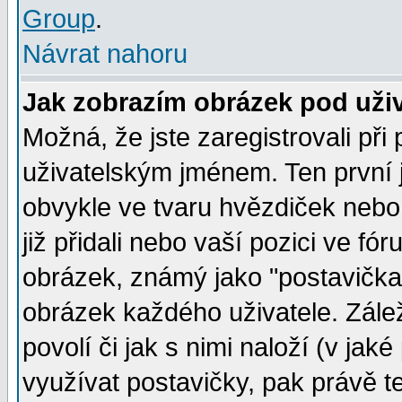
Group
.
Návrat nahoru
Jak zobrazím obrázek pod už
Možná, že jste zaregistrovali př
uživatelským jménem. Ten první j
obvykle ve tvaru hvězdiček nebo k
již přidali nebo vaší pozici ve f
obrázek, známý jako "postavička" 
obrázek každého uživatele. Zálež
povolí či jak s nimi naloží (v j
využívat postavičky, pak právě te