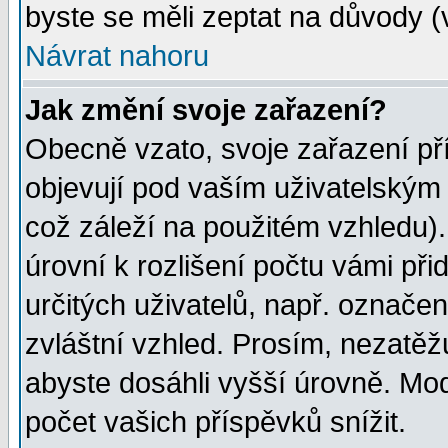
byste se měli zeptat na důvody (
Návrat nahoru
Jak změní svoje zařazení?
Obecně vzato, svoje zařazení p
objevují pod vaším uživatelským
což záleží na použitém vzhledu)
úrovní k rozlišení počtu vámi při
určitých uživatelů, např. označe
zvláštní vzhled. Prosím, nezatěž
abyste dosáhli vyšší úrovně. Mo
počet vašich příspěvků snížit.