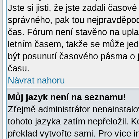
Jste si jisti, že jste zadali časo
správného, pak tou nejpravděpodo
čas. Fórum není stavěno na upla
letním časem, takže se může jed
být posunutí časového pásma o j
času.
Návrat nahoru
Můj jazyk není na seznamu!
Zřejmě administrátor nenainstalov
tohoto jazyka zatím nepřeložil. K
překlad vytvořte sami. Pro více 