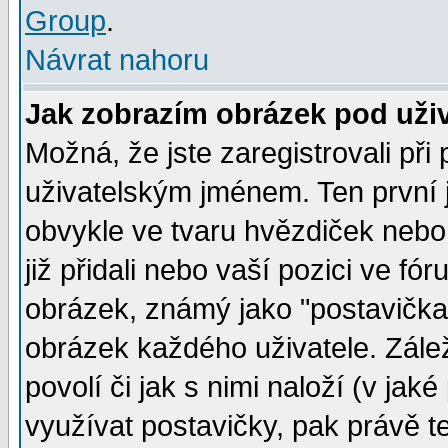
Group
.
Návrat nahoru
Jak zobrazím obrázek pod už
Možná, že jste zaregistrovali př
uživatelským jménem. Ten první j
obvykle ve tvaru hvězdiček nebo k
již přidali nebo vaší pozici ve f
obrázek, známý jako "postavička" 
obrázek každého uživatele. Zálež
povolí či jak s nimi naloží (v j
využívat postavičky, pak právě te