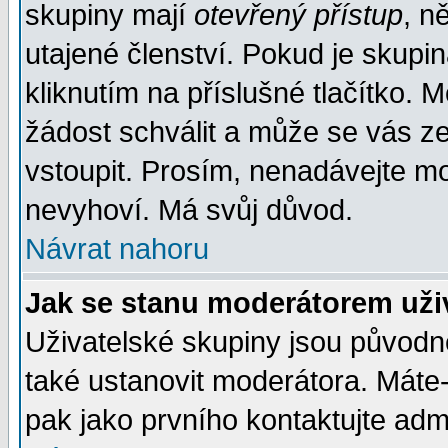
skupiny mají
otevřený přístup
, n
utajené členství. Pokud je skupi
kliknutím na příslušné tlačítko. 
žádost schválit a může se vás z
vstoupit. Prosím, nenadávejte mo
nevyhoví. Má svůj důvod.
Návrat nahoru
Jak se stanu moderátorem uži
Uživatelské skupiny jsou původ
také ustanovit moderátora. Máte-l
pak jako prvního kontaktujte ad