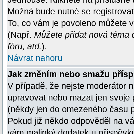
Možná bude nutné se registrovat
To, co vám je povoleno můžete vi
(Např.
Můžete přidat nová téma d
fóru, atd.
).
Návrat nahoru
Jak změním nebo smažu přís
V případě, že nejste moderátor n
upravovat nebo mazat jen svoje 
(někdy jen do omezeného času po
Pokud již někdo odpověděl na váš
vám malinký dodatek u příspěvku, 