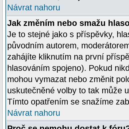
Návrat nahoru
Jak změním nebo smažu hlas
Je to stejné jako s příspěvky, 
původním autorem, moderátorem
zahájíte kliknutím na první přísp
hlasováním spojeno). Pokud nikd
mohou vymazat nebo změnit polož
uskutečněné volby to tak může uč
Tímto opatřením se snažíme zabr
Návrat nahoru
Proč se nemohu dostat k fóru