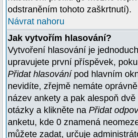
odstraněním tohoto zaškrtnutí).
Návrat nahoru
Jak vytvořím hlasování?
Vytvoření hlasování je jednoduc
upravujete první příspěvek, pokud
Přidat hlasování
pod hlavním okn
nevidíte, zřejmě nemáte oprávněn
název ankety a pak alespoň dvě
otázky a klikněte na
Přidat odpo
anketu, kde 0 znamená neomezen
můžete zadat, určuje administrát