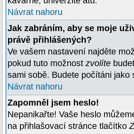
kavárně, univerzitě atd.
Návrat nahoru
Jak zabráním, aby se moje uži
právě přihlášených?
Ve vašem nastavení najděte mo
pokud tuto možnost
zvolíte
budete
sami sobě. Budete počítáni jako s
Návrat nahoru
Zapomněl jsem heslo!
Nepanikařte! Vaše heslo můžeme
na přihlašovací stránce tlačítko
Z