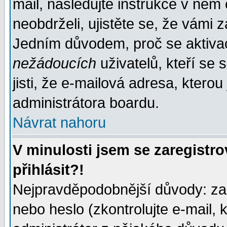
mail, následujte instrukce v něm
neobdrželi, ujistěte se, že vámi 
Jedním důvodem, proč se aktiva
nežádoucích
uživatelů, kteří se 
jisti, že e-mailová adresa, kterou 
administrátora boardu.
Návrat nahoru
V minulosti jsem se zaregistr
přihlásit?!
Nejpravděpodobnější důvody: zad
nebo heslo (zkontrolujte e-mail, k