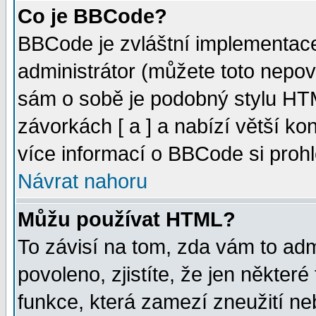
Co je BBCode?
BBCode je zvláštní implementac
administrátor (můžete toto nepov
sám o sobě je podobný stylu HTM
závorkách [ a ] a nabízí větší kon
více informací o BBCode si proh
Návrat nahoru
Můžu používat HTML?
To závisí na tom, zda vám to adm
povoleno, zjistíte, že jen některé
funkce, která zamezí zneužití ne