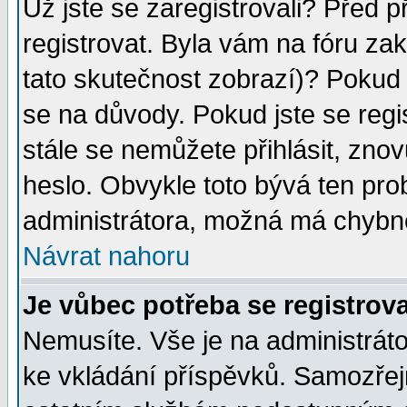
Už jste se zaregistrovali? Před p
registrovat. Byla vám na fóru za
tato skutečnost zobrazí)? Pokud a
se na důvody. Pokud jste se regist
stále se nemůžete přihlásit, znov
heslo. Obvykle toto bývá ten pro
administrátora, možná má chybné
Návrat nahoru
Je vůbec potřeba se registrov
Nemusíte. Vše je na administrátor
ke vkládání příspěvků. Samozřej