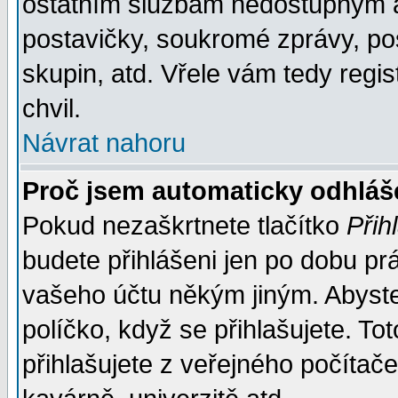
ostatním službám nedostupným a
postavičky, soukromé zprávy, pos
skupin, atd. Vřele vám tedy regi
chvil.
Návrat nahoru
Proč jsem automaticky odhlá
Pokud nezaškrtnete tlačítko
Přih
budete přihlášeni jen po dobu prá
vašeho účtu někým jiným. Abyste z
políčko, když se přihlašujete. 
přihlašujete z veřejného počítače