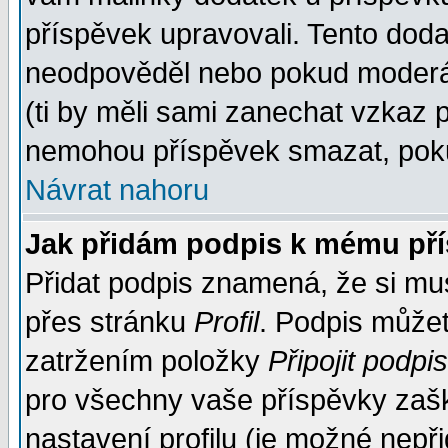
příspěvek upravovali. Tento doda
neodpověděl nebo pokud moderáto
(ti by měli sami zanechat vzkaz p
nemohou příspěvek smazat, poku
Návrat nahoru
Jak přidám podpis k mému př
Přidat podpis znamená, že si musí
přes stránku
Profil
. Podpis může
zatržením položky
Připojit podpis
pro všechny vaše příspěvky zašk
nastavení profilu (je možné nep