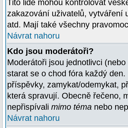
Tito lidé mohou kontrolovat veš
zakazování uživatelů, vytváření
atd. Mají také všechny pravomoc
Návrat nahoru
Kdo jsou moderátoři?
Moderátoři jsou jednotlivci (nebo 
starat se o chod fóra každý den
příspěvky, zamykat/odemykat, př
která spravují. Obecně řečeno, m
nepřispívali
mimo téma
nebo nepř
Návrat nahoru