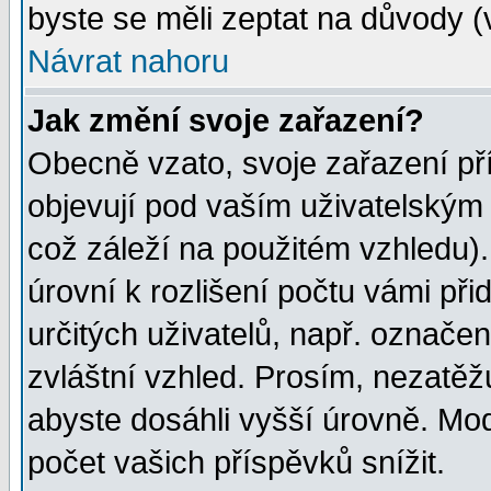
byste se měli zeptat na důvody (
Návrat nahoru
Jak změní svoje zařazení?
Obecně vzato, svoje zařazení p
objevují pod vaším uživatelským
což záleží na použitém vzhledu)
úrovní k rozlišení počtu vámi při
určitých uživatelů, např. označe
zvláštní vzhled. Prosím, nezatěž
abyste dosáhli vyšší úrovně. Mo
počet vašich příspěvků snížit.