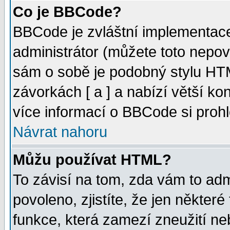
Co je BBCode?
BBCode je zvláštní implementac
administrátor (můžete toto nepov
sám o sobě je podobný stylu HTM
závorkách [ a ] a nabízí větší kon
více informací o BBCode si proh
Návrat nahoru
Můžu používat HTML?
To závisí na tom, zda vám to adm
povoleno, zjistíte, že jen některé
funkce, která zamezí zneužití ne