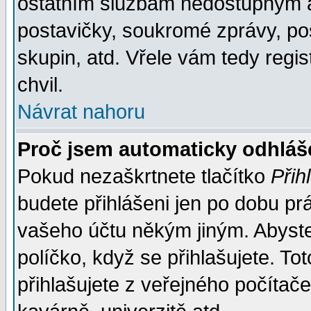
ostatním službám nedostupným a
postavičky, soukromé zprávy, pos
skupin, atd. Vřele vám tedy regi
chvil.
Návrat nahoru
Proč jsem automaticky odhlá
Pokud nezaškrtnete tlačítko
Přih
budete přihlášeni jen po dobu prá
vašeho účtu někým jiným. Abyste z
políčko, když se přihlašujete. 
přihlašujete z veřejného počítače