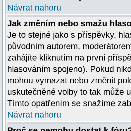
Návrat nahoru
Jak změním nebo smažu hlas
Je to stejné jako s příspěvky, 
původním autorem, moderátorem
zahájíte kliknutím na první přísp
hlasováním spojeno). Pokud nikd
mohou vymazat nebo změnit polož
uskutečněné volby to tak může uč
Tímto opatřením se snažíme zabr
Návrat nahoru
Proč se nemohu dostat k fóru