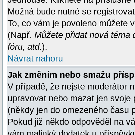
Možná bude nutné se registrovat
To, co vám je povoleno můžete vi
(Např.
Můžete přidat nová téma d
fóru, atd.
).
Návrat nahoru
Jak změním nebo smažu přís
V případě, že nejste moderátor n
upravovat nebo mazat jen svoje 
(někdy jen do omezeného času po
Pokud již někdo odpověděl na váš
vám malinký dodatek u příspěvku, 