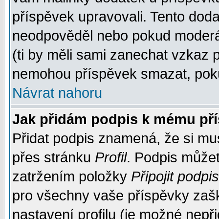
příspěvek upravovali. Tento doda
neodpověděl nebo pokud moderáto
(ti by měli sami zanechat vzkaz p
nemohou příspěvek smazat, poku
Návrat nahoru
Jak přidám podpis k mému př
Přidat podpis znamená, že si musí
přes stránku
Profil
. Podpis může
zatržením položky
Připojit podpis
pro všechny vaše příspěvky zašk
nastavení profilu (je možné nep