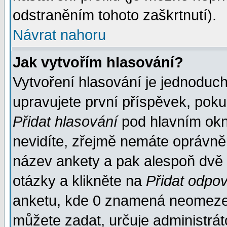
odstraněním tohoto zaškrtnutí).
Návrat nahoru
Jak vytvořím hlasování?
Vytvoření hlasování je jednoduc
upravujete první příspěvek, pokud
Přidat hlasování
pod hlavním okn
nevidíte, zřejmě nemáte oprávněn
název ankety a pak alespoň dvě
otázky a klikněte na
Přidat odpo
anketu, kde 0 znamená neomezen
můžete zadat, určuje administrát