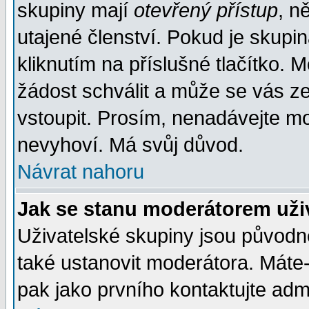
skupiny mají
otevřený přístup
, n
utajené členství. Pokud je skupi
kliknutím na příslušné tlačítko. 
žádost schválit a může se vás z
vstoupit. Prosím, nenadávejte mo
nevyhoví. Má svůj důvod.
Návrat nahoru
Jak se stanu moderátorem uži
Uživatelské skupiny jsou původ
také ustanovit moderátora. Máte-l
pak jako prvního kontaktujte ad