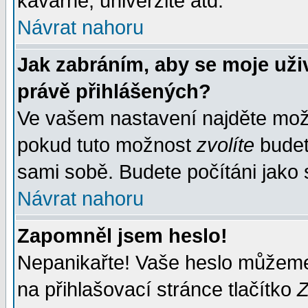
kavárně, univerzitě atd.
Návrat nahoru
Jak zabráním, aby se moje uži
právě přihlášených?
Ve vašem nastavení najděte mo
pokud tuto možnost
zvolíte
budete
sami sobě. Budete počítáni jako s
Návrat nahoru
Zapomněl jsem heslo!
Nepanikařte! Vaše heslo můžeme
na přihlašovací stránce tlačítko
Z