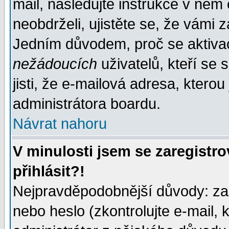
mail, následujte instrukce v něm
neobdrželi, ujistěte se, že vámi 
Jedním důvodem, proč se aktiva
nežádoucích
uživatelů, kteří se 
jisti, že e-mailová adresa, kterou 
administrátora boardu.
Návrat nahoru
V minulosti jsem se zaregistr
přihlásit?!
Nejpravděpodobnější důvody: zad
nebo heslo (zkontrolujte e-mail, k