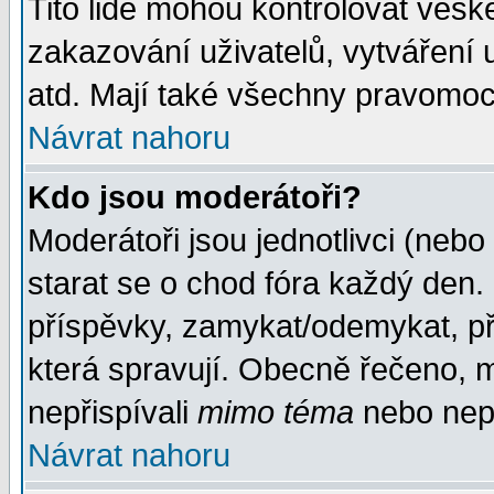
Tito lidé mohou kontrolovat veš
zakazování uživatelů, vytváření
atd. Mají také všechny pravomoc
Návrat nahoru
Kdo jsou moderátoři?
Moderátoři jsou jednotlivci (nebo 
starat se o chod fóra každý den
příspěvky, zamykat/odemykat, př
která spravují. Obecně řečeno, m
nepřispívali
mimo téma
nebo nepř
Návrat nahoru