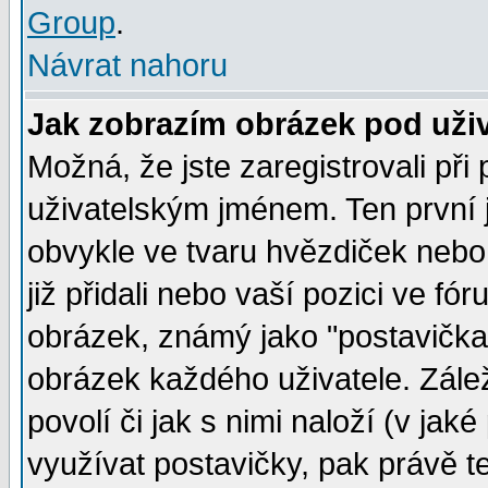
Group
.
Návrat nahoru
Jak zobrazím obrázek pod už
Možná, že jste zaregistrovali př
uživatelským jménem. Ten první j
obvykle ve tvaru hvězdiček nebo k
již přidali nebo vaší pozici ve f
obrázek, známý jako "postavička" 
obrázek každého uživatele. Zálež
povolí či jak s nimi naloží (v j
využívat postavičky, pak právě te