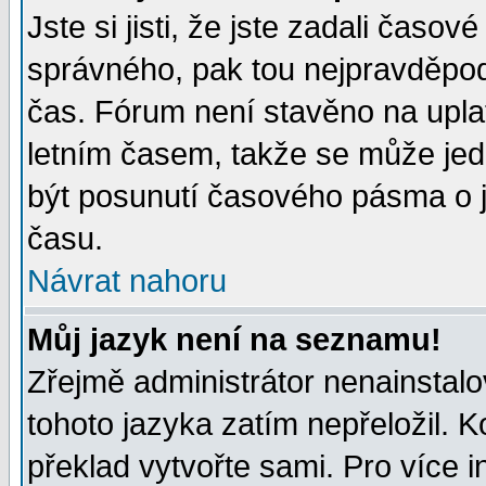
Jste si jisti, že jste zadali časo
správného, pak tou nejpravděpodo
čas. Fórum není stavěno na upla
letním časem, takže se může jed
být posunutí časového pásma o j
času.
Návrat nahoru
Můj jazyk není na seznamu!
Zřejmě administrátor nenainstalov
tohoto jazyka zatím nepřeložil. K
překlad vytvořte sami. Pro více 