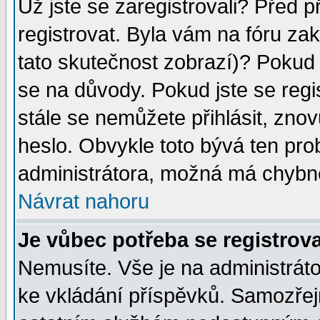
Už jste se zaregistrovali? Před p
registrovat. Byla vám na fóru za
tato skutečnost zobrazí)? Pokud a
se na důvody. Pokud jste se regist
stále se nemůžete přihlásit, znov
heslo. Obvykle toto bývá ten pro
administrátora, možná má chybné
Návrat nahoru
Je vůbec potřeba se registrov
Nemusíte. Vše je na administrátor
ke vkládání příspěvků. Samozřej