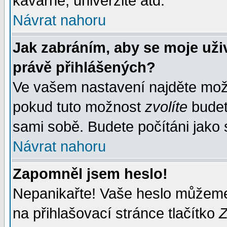
kavárně, univerzitě atd.
Návrat nahoru
Jak zabráním, aby se moje uži
právě přihlášených?
Ve vašem nastavení najděte mo
pokud tuto možnost
zvolíte
budete
sami sobě. Budete počítáni jako s
Návrat nahoru
Zapomněl jsem heslo!
Nepanikařte! Vaše heslo můžeme
na přihlašovací stránce tlačítko
Z