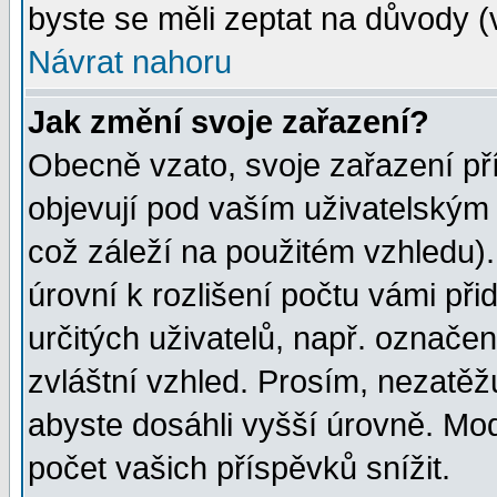
byste se měli zeptat na důvody (
Návrat nahoru
Jak změní svoje zařazení?
Obecně vzato, svoje zařazení p
objevují pod vaším uživatelským
což záleží na použitém vzhledu)
úrovní k rozlišení počtu vámi při
určitých uživatelů, např. označe
zvláštní vzhled. Prosím, nezatěž
abyste dosáhli vyšší úrovně. Mo
počet vašich příspěvků snížit.