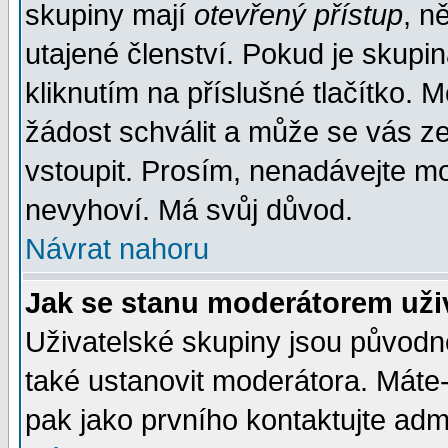
skupiny mají
otevřený přístup
, n
utajené členství. Pokud je skupi
kliknutím na příslušné tlačítko. 
žádost schválit a může se vás z
vstoupit. Prosím, nenadávejte mo
nevyhoví. Má svůj důvod.
Návrat nahoru
Jak se stanu moderátorem uži
Uživatelské skupiny jsou původ
také ustanovit moderátora. Máte-l
pak jako prvního kontaktujte ad