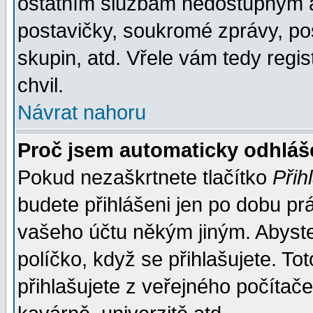
ostatním službám nedostupným a
postavičky, soukromé zprávy, pos
skupin, atd. Vřele vám tedy regi
chvil.
Návrat nahoru
Proč jsem automaticky odhlá
Pokud nezaškrtnete tlačítko
Přih
budete přihlášeni jen po dobu prá
vašeho účtu někým jiným. Abyste z
políčko, když se přihlašujete. 
přihlašujete z veřejného počítače