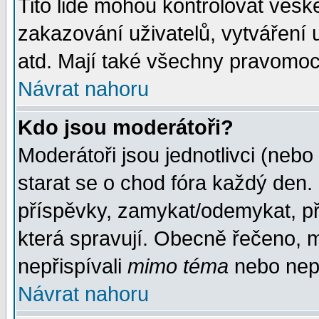
Tito lidé mohou kontrolovat veš
zakazování uživatelů, vytváření
atd. Mají také všechny pravomoc
Návrat nahoru
Kdo jsou moderátoři?
Moderátoři jsou jednotlivci (nebo 
starat se o chod fóra každý den
příspěvky, zamykat/odemykat, př
která spravují. Obecně řečeno, m
nepřispívali
mimo téma
nebo nepř
Návrat nahoru