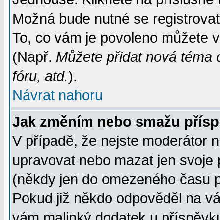
Možná bude nutné se registrovat
To, co vám je povoleno můžete vi
(Např.
Můžete přidat nová téma d
fóru, atd.
).
Návrat nahoru
Jak změním nebo smažu přís
V případě, že nejste moderátor n
upravovat nebo mazat jen svoje 
(někdy jen do omezeného času po
Pokud již někdo odpověděl na váš
vám malinký dodatek u příspěvku, 