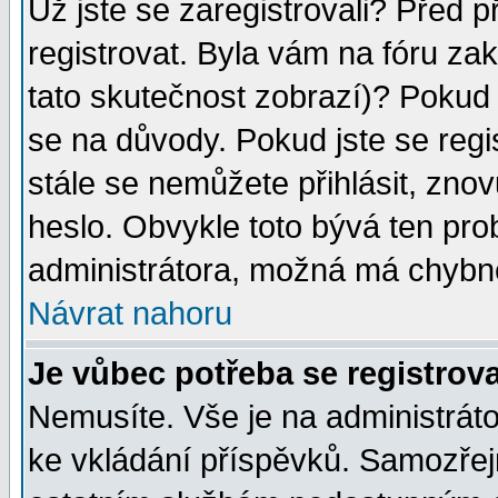
Už jste se zaregistrovali? Před p
registrovat. Byla vám na fóru za
tato skutečnost zobrazí)? Pokud a
se na důvody. Pokud jste se regist
stále se nemůžete přihlásit, znov
heslo. Obvykle toto bývá ten pro
administrátora, možná má chybné
Návrat nahoru
Je vůbec potřeba se registrov
Nemusíte. Vše je na administrátor
ke vkládání příspěvků. Samozřej