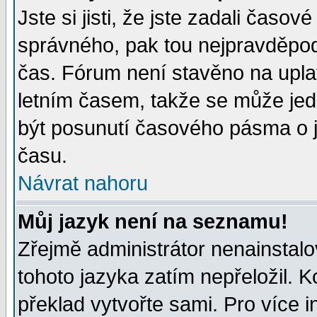
Jste si jisti, že jste zadali časo
správného, pak tou nejpravděpodo
čas. Fórum není stavěno na upla
letním časem, takže se může jed
být posunutí časového pásma o j
času.
Návrat nahoru
Můj jazyk není na seznamu!
Zřejmě administrátor nenainstalov
tohoto jazyka zatím nepřeložil. K
překlad vytvořte sami. Pro více 