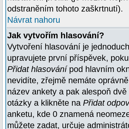
odstraněním tohoto zaškrtnutí).
Návrat nahoru
Jak vytvořím hlasování?
Vytvoření hlasování je jednoduc
upravujete první příspěvek, pokud
Přidat hlasování
pod hlavním okn
nevidíte, zřejmě nemáte oprávněn
název ankety a pak alespoň dvě
otázky a klikněte na
Přidat odpo
anketu, kde 0 znamená neomezen
můžete zadat, určuje administrát