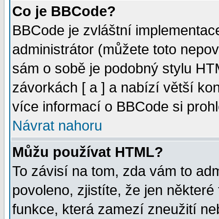
Co je BBCode?
BBCode je zvláštní implementac
administrátor (můžete toto nepov
sám o sobě je podobný stylu HTM
závorkách [ a ] a nabízí větší kon
více informací o BBCode si proh
Návrat nahoru
Můžu používat HTML?
To závisí na tom, zda vám to adm
povoleno, zjistíte, že jen některé
funkce, která zamezí zneužití ne