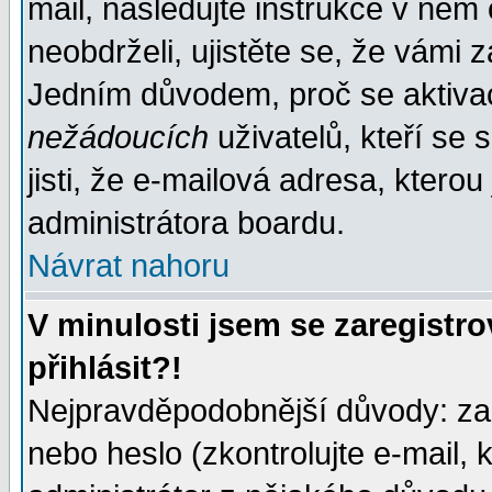
mail, následujte instrukce v něm
neobdrželi, ujistěte se, že vámi 
Jedním důvodem, proč se aktiva
nežádoucích
uživatelů, kteří se 
jisti, že e-mailová adresa, kterou 
administrátora boardu.
Návrat nahoru
V minulosti jsem se zaregistr
přihlásit?!
Nejpravděpodobnější důvody: zad
nebo heslo (zkontrolujte e-mail, k