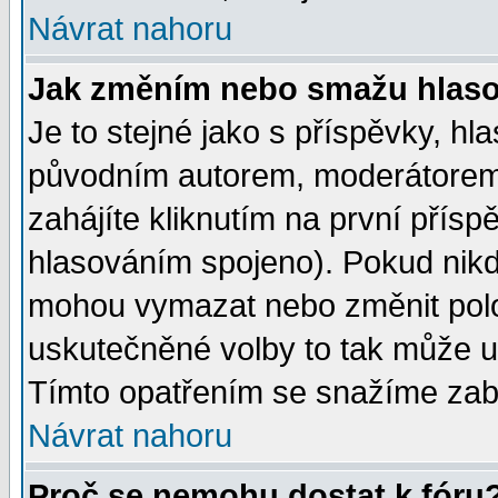
Návrat nahoru
Jak změním nebo smažu hlas
Je to stejné jako s příspěvky, 
původním autorem, moderátorem
zahájíte kliknutím na první přísp
hlasováním spojeno). Pokud nikd
mohou vymazat nebo změnit polož
uskutečněné volby to tak může uč
Tímto opatřením se snažíme zabr
Návrat nahoru
Proč se nemohu dostat k fóru