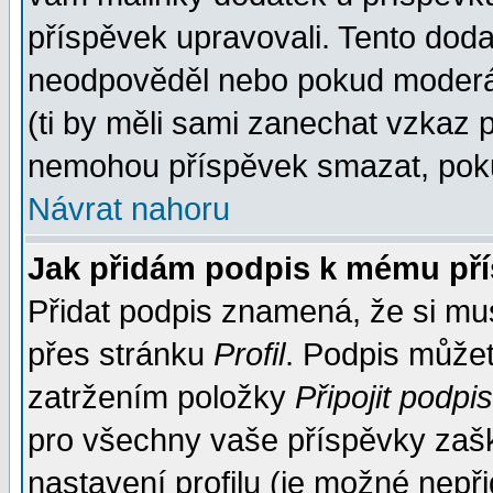
příspěvek upravovali. Tento doda
neodpověděl nebo pokud moderáto
(ti by měli sami zanechat vzkaz p
nemohou příspěvek smazat, poku
Návrat nahoru
Jak přidám podpis k mému př
Přidat podpis znamená, že si musí
přes stránku
Profil
. Podpis může
zatržením položky
Připojit podpis
pro všechny vaše příspěvky zašk
nastavení profilu (je možné nep