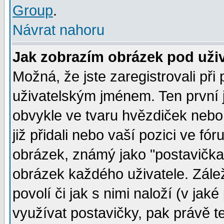
Group
.
Návrat nahoru
Jak zobrazím obrázek pod už
Možná, že jste zaregistrovali př
uživatelským jménem. Ten první j
obvykle ve tvaru hvězdiček nebo k
již přidali nebo vaší pozici ve f
obrázek, známý jako "postavička" 
obrázek každého uživatele. Zálež
povolí či jak s nimi naloží (v j
využívat postavičky, pak právě te