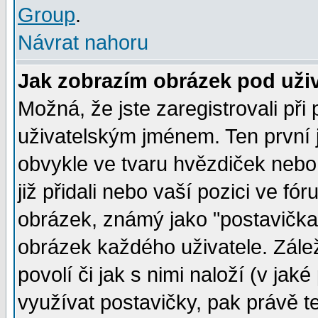
Group
.
Návrat nahoru
Jak zobrazím obrázek pod už
Možná, že jste zaregistrovali př
uživatelským jménem. Ten první j
obvykle ve tvaru hvězdiček nebo k
již přidali nebo vaší pozici ve f
obrázek, známý jako "postavička" 
obrázek každého uživatele. Zálež
povolí či jak s nimi naloží (v j
využívat postavičky, pak právě te