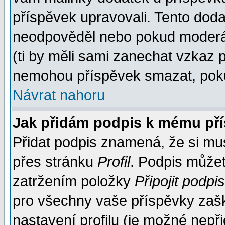
příspěvek upravovali. Tento doda
neodpověděl nebo pokud moderáto
(ti by měli sami zanechat vzkaz p
nemohou příspěvek smazat, poku
Návrat nahoru
Jak přidám podpis k mému př
Přidat podpis znamená, že si musí
přes stránku
Profil
. Podpis může
zatržením položky
Připojit podpis
pro všechny vaše příspěvky zašk
nastavení profilu (je možné nep