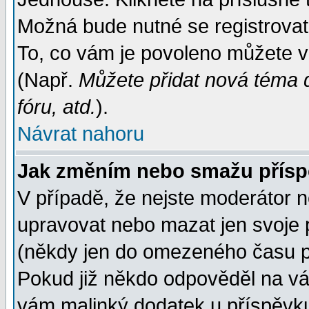
Možná bude nutné se registrovat
To, co vám je povoleno můžete vi
(Např.
Můžete přidat nová téma d
fóru, atd.
).
Návrat nahoru
Jak změním nebo smažu přís
V případě, že nejste moderátor n
upravovat nebo mazat jen svoje 
(někdy jen do omezeného času po
Pokud již někdo odpověděl na váš
vám malinký dodatek u příspěvku, 