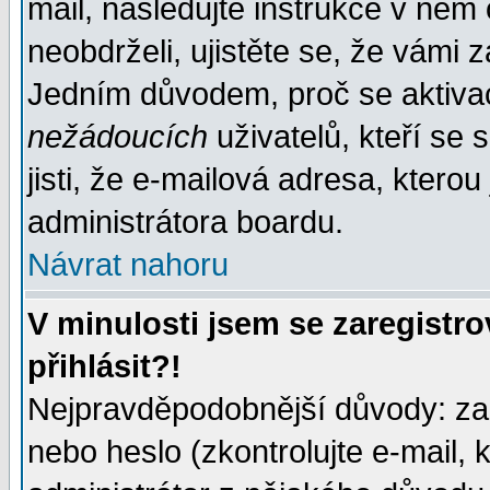
mail, následujte instrukce v něm
neobdrželi, ujistěte se, že vámi 
Jedním důvodem, proč se aktiva
nežádoucích
uživatelů, kteří se 
jisti, že e-mailová adresa, kterou 
administrátora boardu.
Návrat nahoru
V minulosti jsem se zaregistr
přihlásit?!
Nejpravděpodobnější důvody: zad
nebo heslo (zkontrolujte e-mail, k