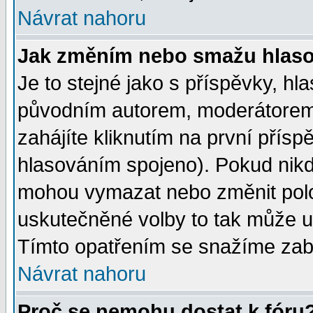
Návrat nahoru
Jak změním nebo smažu hlas
Je to stejné jako s příspěvky, 
původním autorem, moderátorem
zahájíte kliknutím na první přísp
hlasováním spojeno). Pokud nikd
mohou vymazat nebo změnit polož
uskutečněné volby to tak může uč
Tímto opatřením se snažíme zabr
Návrat nahoru
Proč se nemohu dostat k fóru