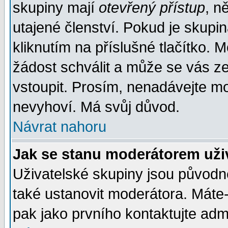
skupiny mají
otevřený přístup
, n
utajené členství. Pokud je skupi
kliknutím na příslušné tlačítko. 
žádost schválit a může se vás z
vstoupit. Prosím, nenadávejte mo
nevyhoví. Má svůj důvod.
Návrat nahoru
Jak se stanu moderátorem uži
Uživatelské skupiny jsou původ
také ustanovit moderátora. Máte-l
pak jako prvního kontaktujte ad