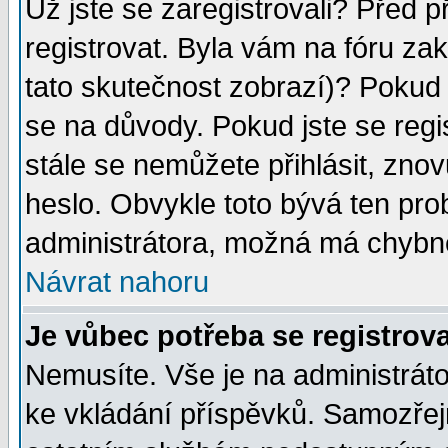
Už jste se zaregistrovali? Před p
registrovat. Byla vám na fóru za
tato skutečnost zobrazí)? Pokud a
se na důvody. Pokud jste se regist
stále se nemůžete přihlásit, znov
heslo. Obvykle toto bývá ten pro
administrátora, možná má chybné
Návrat nahoru
Je vůbec potřeba se registrov
Nemusíte. Vše je na administrátor
ke vkládání příspěvků. Samozřej