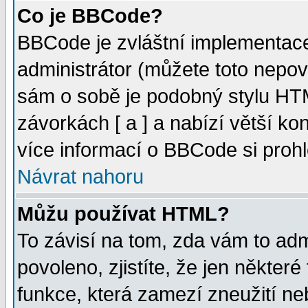
Co je BBCode?
BBCode je zvláštní implementac
administrátor (můžete toto nepov
sám o sobě je podobný stylu HTM
závorkách [ a ] a nabízí větší kon
více informací o BBCode si proh
Návrat nahoru
Můžu používat HTML?
To závisí na tom, zda vám to adm
povoleno, zjistíte, že jen některé
funkce, která zamezí zneužití ne