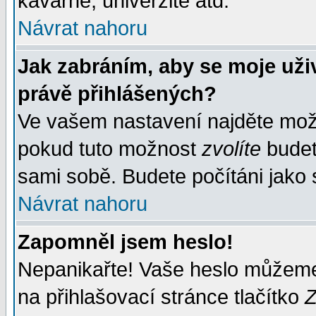
kavárně, univerzitě atd.
Návrat nahoru
Jak zabráním, aby se moje uži
právě přihlášených?
Ve vašem nastavení najděte mo
pokud tuto možnost
zvolíte
budete
sami sobě. Budete počítáni jako s
Návrat nahoru
Zapomněl jsem heslo!
Nepanikařte! Vaše heslo můžeme
na přihlašovací stránce tlačítko
Z