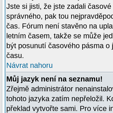
Jste si jisti, že jste zadali časo
správného, pak tou nejpravděpodo
čas. Fórum není stavěno na upla
letním časem, takže se může jed
být posunutí časového pásma o j
času.
Návrat nahoru
Můj jazyk není na seznamu!
Zřejmě administrátor nenainstalov
tohoto jazyka zatím nepřeložil. K
překlad vytvořte sami. Pro více 