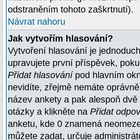
odstraněním tohoto zaškrtnutí).
Návrat nahoru
Jak vytvořím hlasování?
Vytvoření hlasování je jednoduc
upravujete první příspěvek, pokud
Přidat hlasování
pod hlavním okn
nevidíte, zřejmě nemáte oprávněn
název ankety a pak alespoň dvě
otázky a klikněte na
Přidat odpo
anketu, kde 0 znamená neomezen
můžete zadat, určuje administrát