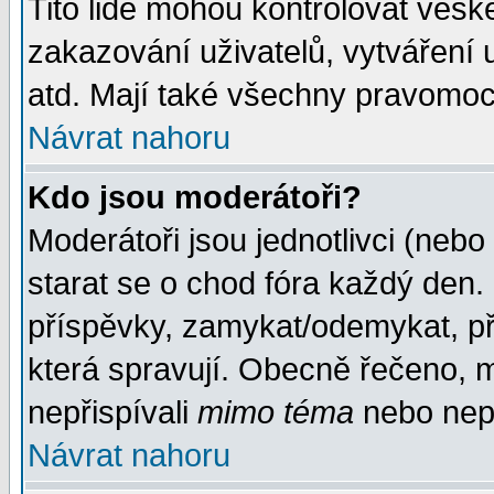
Tito lidé mohou kontrolovat veš
zakazování uživatelů, vytváření
atd. Mají také všechny pravomoc
Návrat nahoru
Kdo jsou moderátoři?
Moderátoři jsou jednotlivci (nebo 
starat se o chod fóra každý den
příspěvky, zamykat/odemykat, př
která spravují. Obecně řečeno, m
nepřispívali
mimo téma
nebo nepř
Návrat nahoru