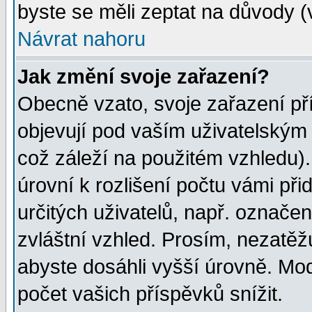
byste se měli zeptat na důvody (
Návrat nahoru
Jak změní svoje zařazení?
Obecně vzato, svoje zařazení p
objevují pod vaším uživatelským
což záleží na použitém vzhledu)
úrovní k rozlišení počtu vámi při
určitých uživatelů, např. označe
zvláštní vzhled. Prosím, nezatěž
abyste dosáhli vyšší úrovně. Mo
počet vašich příspěvků snížit.