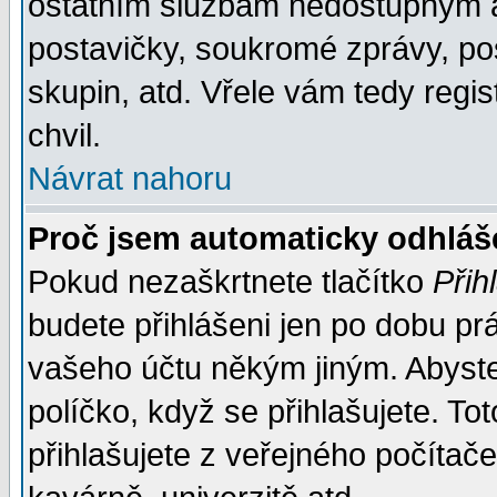
ostatním službám nedostupným a
postavičky, soukromé zprávy, pos
skupin, atd. Vřele vám tedy regi
chvil.
Návrat nahoru
Proč jsem automaticky odhlá
Pokud nezaškrtnete tlačítko
Přih
budete přihlášeni jen po dobu prá
vašeho účtu někým jiným. Abyste z
políčko, když se přihlašujete. 
přihlašujete z veřejného počítače