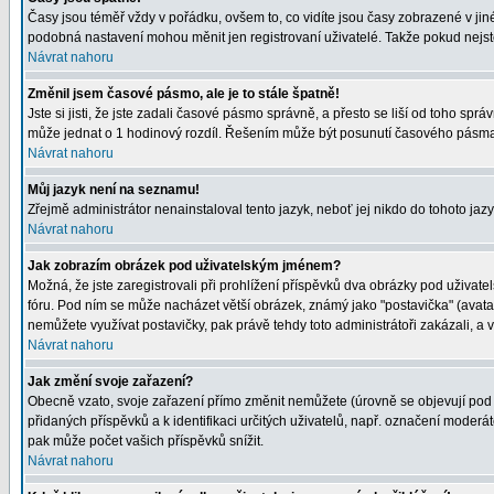
Časy jsou téměř vždy v pořádku, ovšem to, co vidíte jsou časy zobrazené v j
podobná nastavení mohou měnit jen registrovaní uživatelé. Takže pokud nejste r
Návrat nahoru
Změnil jsem časové pásmo, ale je to stále špatně!
Jste si jisti, že jste zadali časové pásmo správně, a přesto se liší od toho s
může jednat o 1 hodinový rozdíl. Řešením může být posunutí časového pásma 
Návrat nahoru
Můj jazyk není na seznamu!
Zřejmě administrátor nenainstaloval tento jazyk, neboť jej nikdo do tohoto jazy
Návrat nahoru
Jak zobrazím obrázek pod uživatelským jménem?
Možná, že jste zaregistrovali při prohlížení příspěvků dva obrázky pod uživatel
fóru. Pod ním se může nacházet větší obrázek, známý jako "postavička" (avatar)
nemůžete využívat postavičky, pak právě tehdy toto administrátoři zakázali, a v
Návrat nahoru
Jak změní svoje zařazení?
Obecně vzato, svoje zařazení přímo změnit nemůžete (úrovně se objevují pod 
přidaných příspěvků a k identifikaci určitých uživatelů, např. označení moder
pak může počet vašich příspěvků snížit.
Návrat nahoru