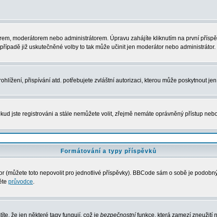
rem, moderátorem nebo administrátorem. Úpravu zahájíte kliknutím na první příspěv
řípadě již uskutečněné volby to tak může učinit jen moderátor nebo administrátor.
lížení, přispívání atd. potřebujete zvláštní autorizaci, kterou může poskytnout jen 
kud jste registrováni a stále nemůžete volit, zřejmě nemáte oprávněný přístup nebo
Formátování a typy příspěvků
 (můžete toto nepovolit pro jednotlivé příspěvky). BBCode sám o sobě je podobný s
něte
průvodce
.
íte, že jen některé tagy fungují, což je
bezpečnostní
funkce, která zamezí zneužití