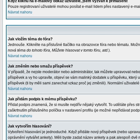
Když kliknu na e-mailový odkaz uživatele, jsem vyzván k přihlášení!
Pouze registrovaní uživatelé mohou posílat e-mail lidem přes nastavený e-mail
Návrat nahoru
Jak vložím téma do fóra?
Jednouše. Klikněte na příslušné tlačítko na obrazovce fóra nebo tématu. Možn
nová téma do tohoto fóra, Můžete hlasovat v tomto fóru, atd.
).
Návrat nahoru
Jak změním nebo smažu příspěvek?
V případě, že nejste moderátor nebo administrátor, tak můžete upravovat nebo
příspěvek a vy ho upravíte, objeví se vám malinký dodatek u příspěvku, který 
příspěvek (ti by měli sami zanechat vzkaz proč jej změnili). Normální uživat
Návrat nahoru
Jak přidám podpis k mému příspěvku?
Přidat podpis znamená, že si musíte nejdřív nějaký vytvořit. To uděláte přes s
zaškrtnutím příslušného políčka v nastavení profilu (je možné nepřidávat pod
Návrat nahoru
Jak vytvořím hlasování?
Vytvoření hlasování je jednoduché. Když přidáte nový příspěvek (nebo upravuje
oprávnění vytvářet ankety). Měli byste zadat název ankety a pak alespoň dvě