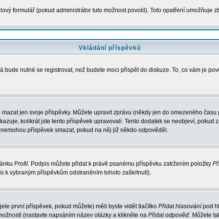
ový formulář (pokud administrátor tuto možnost povolil). Toto opatření umožňuje zb
Vkládání příspěvků
á bude nutné se registrovat, než budete moci přispět do diskuze. To, co vám je po
 mazat jen svoje příspěvky. Můžete upravit zprávu (někdy jen do omezeného času po
ukazuje, kolikrát jste tento příspěvek upravovali. Tento dodatek se neobjeví, poku
elé nemohou příspěvek smazat, pokud na něj již někdo odpověděl.
tránku
Profil
. Podpis můžete přidat k právě psanému příspěvku zatržením položky
Př
pis k vybraným příspěvkům odstraněním tohoto zaškrtnutí).
te první příspěvek, pokud můžete) měli byste vidět tlačítko
Přidat hlasování
pod hl
 možnosti (nastavte napsáním název otázky a klikněte na
Přidat odpověď
. Můžete t