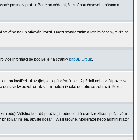
 časové pásmo v profilu. Berte na vědomí, že změnou časového pásma a
není stavěno na uplatňování rozdílu mezi standardním a letním časem, takže se
Pro více informací se podívejte na stránky
phpBB Group
.
nebo kostiček ukazující, kolik příspěvků jste již přidali nebo vaší pozici ve
a postavičky povolí či jak s nimi naloží (v jaké podobě se zobrazí). Pokud
vzhledu). Většina boardů používají hodnocení úrovní k rozlišení počtu vámi
m přispíváním jen, abyste dosáhli vyšší úrovně. Moderátor nebo administrátor