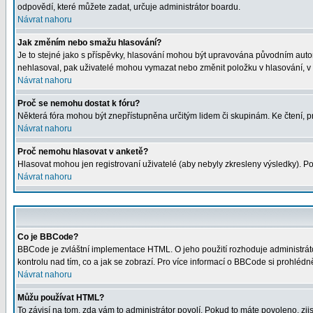
odpovědí, které můžete zadat, určuje administrátor boardu.
Návrat nahoru
Jak změním nebo smažu hlasování?
Je to stejné jako s příspěvky, hlasování mohou být upravována původním auto
nehlasoval, pak uživatelé mohou vymazat nebo změnit položku v hlasování, v p
Návrat nahoru
Proč se nemohu dostat k fóru?
Některá fóra mohou být znepřístupněna určitým lidem či skupinám. Ke čtení, proh
Návrat nahoru
Proč nemohu hlasovat v anketě?
Hlasovat mohou jen registrovaní uživatelé (aby nebyly zkresleny výsledky). Po
Návrat nahoru
Co je BBCode?
BBCode je zvláštní implementace HTML. O jeho použití rozhoduje administrátor
kontrolu nad tím, co a jak se zobrazí. Pro více informací o BBCode si prohléd
Návrat nahoru
Můžu používat HTML?
To závisí na tom, zda vám to administrátor povolí. Pokud to máte povoleno, zjist