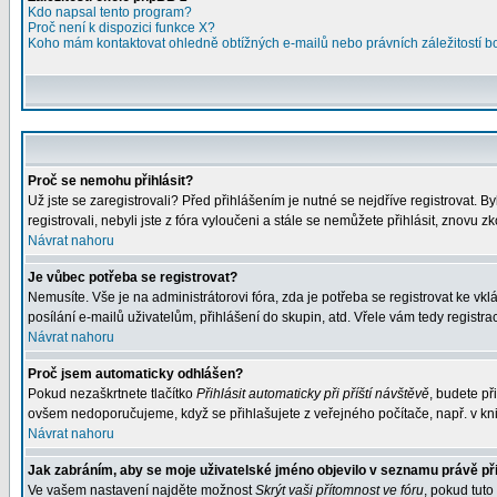
Kdo napsal tento program?
Proč není k dispozici funkce X?
Koho mám kontaktovat ohledně obtížných e-mailů nebo právních záležitostí 
Proč se nemohu přihlásit?
Už jste se zaregistrovali? Před přihlášením je nutné se nejdříve registrovat. 
registrovali, nebyli jste z fóra vyloučeni a stále se nemůžete přihlásit, znov
Návrat nahoru
Je vůbec potřeba se registrovat?
Nemusíte. Vše je na administrátorovi fóra, zda je potřeba se registrovat ke 
posílání e-mailů uživatelům, přihlášení do skupin, atd. Vřele vám tedy registra
Návrat nahoru
Proč jsem automaticky odhlášen?
Pokud nezaškrtnete tlačítko
Přihlásit automaticky při příští návštěvě
, budete př
ovšem nedoporučujeme, když se přihlašujete z veřejného počítače, např. v kni
Návrat nahoru
Jak zabráním, aby se moje uživatelské jméno objevilo v seznamu právě p
Ve vašem nastavení najděte možnost
Skrýt vaši přítomnost ve fóru
, pokud tut