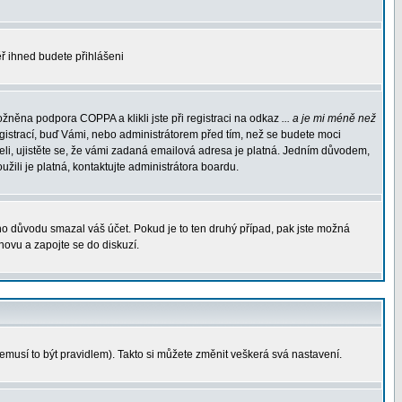
měř ihned budete přihlášeni
žněna podpora COPPA a klikli jste při registraci na odkaz
... a je mi méně než
egistrací, buď Vámi, nebo administrátorem před tím, než se budete moci
rželi, ujistěte se, že vámi zadaná emailová adresa je platná. Jedním důvodem,
oužili je platná, kontaktujte administrátora boardu.
ého důvodu smazal váš účet. Pokud je to ten druhý případ, pak jste možná
znovu a zapojte se do diskuzí.
nemusí to být pravidlem). Takto si můžete změnit veškerá svá nastavení.