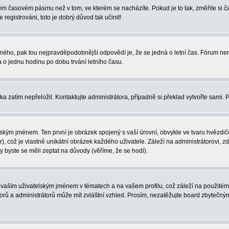
iném časovém pásmu než v tom, ve kterém se nacházíte. Pokud je to tak, změňte si
egistrováni, toto je dobrý důvod tak učinit!
právného, pak tou nejpravděpodobnější odpovědí je, že se jedná o letní čas. Fórum 
o jednu hodinu po dobu trvání letního času.
ka zatím nepřeložil. Kontaktujte administrátora, případně si překlad vytvořte sami. 
ským jménem. Ten první je obrázek spojený s vaší úrovní, obvykle ve tvaru hvězdiček 
, což je vlastně unikátní obrázek každého uživatele. Záleží na administrátorovi, zd
y byste se měli zeptat na důvody (věříme, že se hodí).
vaším uživatelským jménem v tématech a na vašem profilu, což záleží na použitém 
átorů a administrátorů může mít zvláštní vzhled. Prosím, nezatěžujte board zbytečný