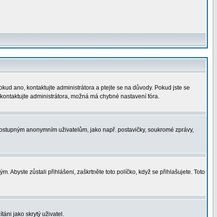
okud ano, kontaktujte administrátora a ptejte se na důvody. Pokud jste se
í, kontaktujte administrátora, možná má chybné nastavení fóra.
nedostupným anonymním uživatelům, jako např. postavičky, soukromé zprávy,
. Abyste zůstali přihlášeni, zaškrtněte toto políčko, když se přihlašujete. Toto
áni jako skrytý uživatel.