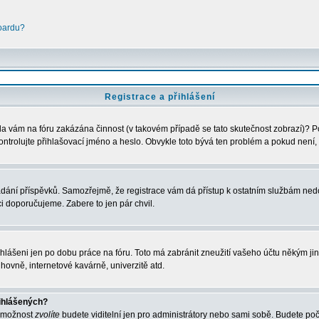
boardu?
Registrace a přihlášení
Byla vám na fóru zakázána činnost (v takovém případě se tato skutečnost zobrazí)? P
u zkontrolujte přihlašovací jméno a heslo. Obvykle toto bývá ten problém a pokud nen
vkládání příspěvků. Samozřejmě, že registrace vám dá přístup k ostatním službám 
ci doporučujeme. Zabere to jen pár chvil.
ihlášeni jen po dobu práce na fóru. Toto má zabránit zneužití vašeho účtu někým jiným
hovně, internetové kavárně, univerzitě atd.
řihlášených?
o možnost
zvolíte
budete viditelní jen pro administrátory nebo sami sobě. Budete počít