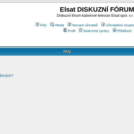
Elsat DISKUZNÍ FÓRUM
Diskuzní fórum kabelové televize Elsat spol. s r.
FAQ
Hledat
Seznam uživatelů
Uživatelské skupin
Profil
Soukromé zprávy
Přihlášení
FAQ
ášených?