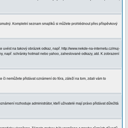
ná smutný. Kompletní seznam smajlíků si můžete prohlédnout přes příspěvkový
 uvést na takový obrázek odkaz, např. http://www.nekde-na-internetu.cz/muj-
y, např. schránky hotmail nebo yahoo, zaheslované odkazy, atd. K zobrazení
te či nemůžete přidávat oznámení do fóra, záleží na tom, zdali vám to
oznámení rozhoduje administrátor, kteří uživatelé mají právo přidávat důležitá