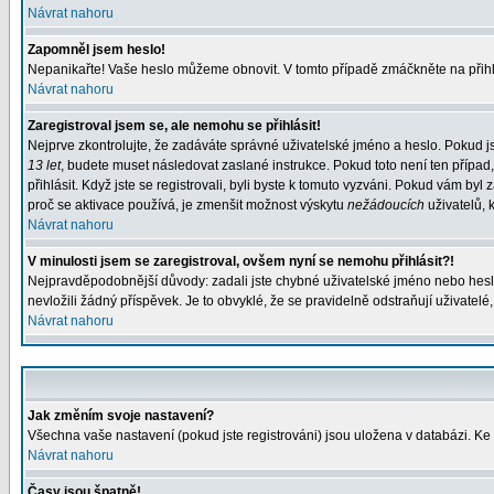
Návrat nahoru
Zapomněl jsem heslo!
Nepanikařte! Vaše heslo můžeme obnovit. V tomto případě zmáčkněte na přihl
Návrat nahoru
Zaregistroval jsem se, ale nemohu se přihlásit!
Nejprve zkontrolujte, že zadáváte správné uživatelské jméno a heslo. Pokud j
13 let
, budete muset následovat zaslané instrukce. Pokud toto není ten případ
přihlásit. Když jste se registrovali, byli byste k tomuto vyzváni. Pokud vám b
proč se aktivace používá, je zmenšit možnost výskytu
nežádoucích
uživatelů, k
Návrat nahoru
V minulosti jsem se zaregistroval, ovšem nyní se nemohu přihlásit?!
Nejpravděpodobnější důvody: zadali jste chybné uživatelské jméno nebo heslo (
nevložili žádný příspěvek. Je to obvyklé, že se pravidelně odstraňují uživatelé
Návrat nahoru
Jak změním svoje nastavení?
Všechna vaše nastavení (pokud jste registrováni) jsou uložena v databázi. Ke
Návrat nahoru
Časy jsou špatně!