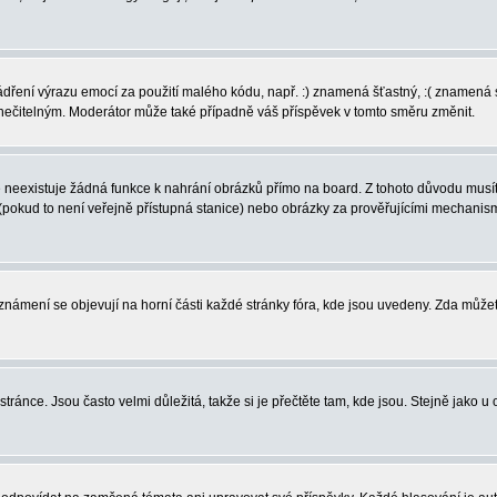
vyjádření výrazu emocí za použití malého kódu, např. :) znamená šťastný, :( zname
l nečitelným. Moderátor může také případně váš příspěvek v tomto směru změnit.
neexistuje žádná funkce k nahrání obrázků přímo na board. Z tohoto důvodu musíte
pokud to není veřejně přístupná stanice) nebo obrázky za prověřujícími mechanism
 Oznámení se objevují na horní části každé stránky fóra, kde jsou uvedeny. Zda může
ránce. Jsou často velmi důležitá, takže si je přečtěte tam, kde jsou. Stejně jako u 