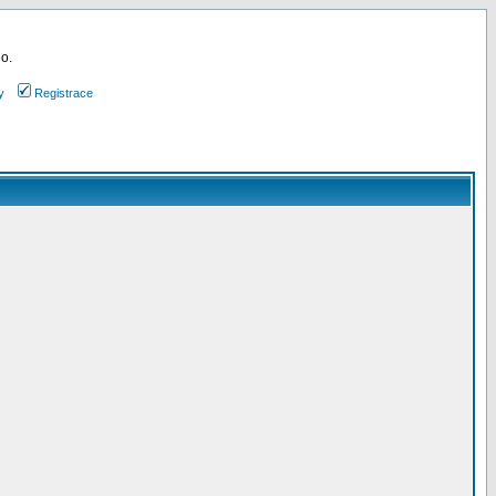
 o.
y
Registrace