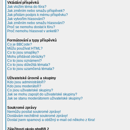
Vkládání příspěvků
Jak vložím téma do fóra?
Jak změním nebo smažu příspěvek?
Jak přidám podpis k mému příspěvku?
Jak vytvořím hlasování?
Jak změním nebo smažu hlasování?
Proč se nemohu dostat k fóru?
Proč nemohu hlasovat v anketě?
Formátování a typy příspěvků
Co je BBCode?
Můžu používat HTML?
Co to jsou smajlíky?
Mohu přidávat obrázky?
Co to jsou oznámení?
Co to jsou důležitá témata?
Co to jsou uzamčená témata?
Uživatelské úrovně a skupiny
Kdo jsou administrátoři?
Kdo jsou moderátoři?
Co jsou uživatelské skupiny?
Jak se mohu zapojit do uživatelské skupiny?
Jak se stanu moderátorem uživatelské skupiny?
Soukromé zprávy
Nemůžu posílat soukromé zprávy!
Dostávám nechtěné soukromé zprávy!
Dostal jsem spamový a obtížný e-mail od někoho z fóra!
Záležitosti okolo phpBB 2