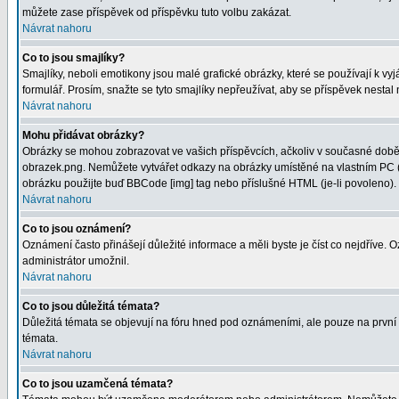
můžete zase příspěvek od příspěvku tuto volbu zakázat.
Návrat nahoru
Co to jsou smajlíky?
Smajlíky, neboli emotikony jsou malé grafické obrázky, které se používají k 
formulář. Prosím, snažte se tyto smajlíky nepřeužívat, aby se příspěvek nesta
Návrat nahoru
Mohu přidávat obrázky?
Obrázky se mohou zobrazovat ve vašich příspěvcích, ačkoliv v současné době 
obrazek.png. Nemůžete vytvářet odkazy na obrázky umístěné na vlastním PC (
obrázku použijte buď BBCode [img] tag nebo příslušné HTML (je-li povoleno).
Návrat nahoru
Co to jsou oznámení?
Oznámení často přinášejí důležité informace a měli byste je číst co nejdříve.
administrátor umožnil.
Návrat nahoru
Co to jsou důležitá témata?
Důležitá témata se objevují na fóru hned pod oznámeními, ale pouze na první st
témata.
Návrat nahoru
Co to jsou uzamčená témata?