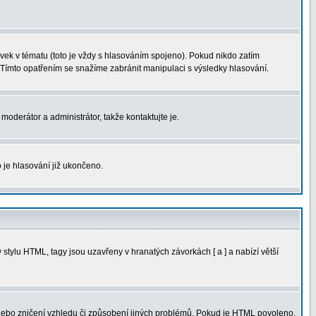
ek v tématu (toto je vždy s hlasováním spojeno). Pokud nikdo zatím
 Tímto opatřením se snažíme zabránit manipulaci s výsledky hlasování.
moderátor a administrátor, takže kontaktujte je.
 je hlasování již ukončeno.
tylu HTML, tagy jsou uzavřeny v hranatých závorkách [ a ] a nabízí větší
 nebo zničení vzhledu či způsobení jiných problémů. Pokud je HTML povoleno,