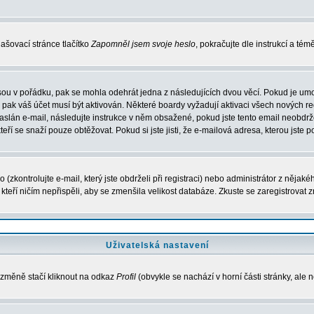
ašovací stránce tlačítko
Zapomněl jsem svoje heslo
, pokračujte dle instrukcí a té
sou v pořádku, pak se mohla odehrát jedna z následujících dvou věcí. Pokud je umo
, pak váš účet musí být aktivován. Některé boardy vyžadují aktivaci všech nových r
yl zaslán e-mail, následujte instrukce v něm obsažené, pokud jste tento email neobd
teří se snaží pouze obtěžovat. Pokud si jste jisti, že e-mailová adresa, kterou jste p
zkontrolujte e-mail, který jste obdrželi při registraci) nebo administrátor z nějak
, kteří ničím nepřispěli, aby se zmenšila velikost databáze. Zkuste se zaregistrovat 
Uživatelská nastavení
 změně stačí kliknout na odkaz
Profil
(obvykle se nachází v horní části stránky, ale 