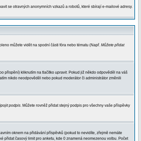
avit se otravných anonymních vzkazů a robotů, které sbírají e-mailové adresy.
voleno můžete vidět na spodní části fóra nebo tématu (Např.
Můžete přidat
 přispění) kliknutím na tlačítko
upravit
. Pokud již někdo odpověděl na váš
d zatím nikdo neodpověděl nebo pokud moderátor či administrátor změnili
ipojit podpis
. Můžete rovněž přidat stejný podpis pro všechny vaše příspěvky
avním oknem na přidávání příspěvků (pokud to nevidíte, zřejmě nemáte
aké přidat časový limit pro anketu, kde 0 znamená neomezenou volbu. Počet