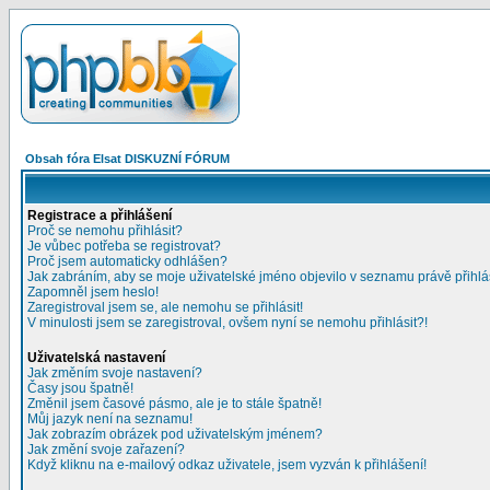
Obsah fóra Elsat DISKUZNÍ FÓRUM
Registrace a přihlášení
Proč se nemohu přihlásit?
Je vůbec potřeba se registrovat?
Proč jsem automaticky odhlášen?
Jak zabráním, aby se moje uživatelské jméno objevilo v seznamu právě přihl
Zapomněl jsem heslo!
Zaregistroval jsem se, ale nemohu se přihlásit!
V minulosti jsem se zaregistroval, ovšem nyní se nemohu přihlásit?!
Uživatelská nastavení
Jak změním svoje nastavení?
Časy jsou špatně!
Změnil jsem časové pásmo, ale je to stále špatně!
Můj jazyk není na seznamu!
Jak zobrazím obrázek pod uživatelským jménem?
Jak změní svoje zařazení?
Když kliknu na e-mailový odkaz uživatele, jsem vyzván k přihlášení!