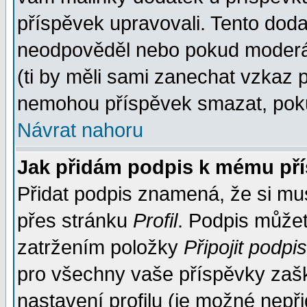
příspěvek upravovali. Tento doda
neodpověděl nebo pokud moderáto
(ti by měli sami zanechat vzkaz p
nemohou příspěvek smazat, poku
Návrat nahoru
Jak přidám podpis k mému př
Přidat podpis znamená, že si musí
přes stránku
Profil
. Podpis může
zatržením položky
Připojit podpis
pro všechny vaše příspěvky zašk
nastavení profilu (je možné nep