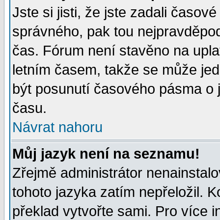
Jste si jisti, že jste zadali časo
správného, pak tou nejpravděpodo
čas. Fórum není stavěno na upla
letním časem, takže se může jed
být posunutí časového pásma o j
času.
Návrat nahoru
Můj jazyk není na seznamu!
Zřejmě administrátor nenainstalov
tohoto jazyka zatím nepřeložil. K
překlad vytvořte sami. Pro více 