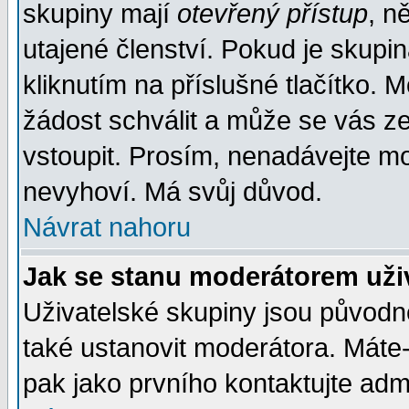
skupiny mají
otevřený přístup
, n
utajené členství. Pokud je skupi
kliknutím na příslušné tlačítko. 
žádost schválit a může se vás z
vstoupit. Prosím, nenadávejte mo
nevyhoví. Má svůj důvod.
Návrat nahoru
Jak se stanu moderátorem uži
Uživatelské skupiny jsou původ
také ustanovit moderátora. Máte-l
pak jako prvního kontaktujte ad