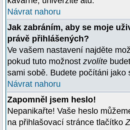
kavárně, univerzitě atd.
Návrat nahoru
Jak zabráním, aby se moje uži
právě přihlášených?
Ve vašem nastavení najděte mo
pokud tuto možnost
zvolíte
budete
sami sobě. Budete počítáni jako s
Návrat nahoru
Zapomněl jsem heslo!
Nepanikařte! Vaše heslo můžeme
na přihlašovací stránce tlačítko
Z