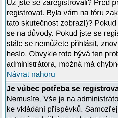
Už jste se zaregistrovali? Před p
registrovat. Byla vám na fóru za
tato skutečnost zobrazí)? Pokud a
se na důvody. Pokud jste se regist
stále se nemůžete přihlásit, znov
heslo. Obvykle toto bývá ten pro
administrátora, možná má chybné
Návrat nahoru
Je vůbec potřeba se registrov
Nemusíte. Vše je na administrátor
ke vkládání příspěvků. Samozřej