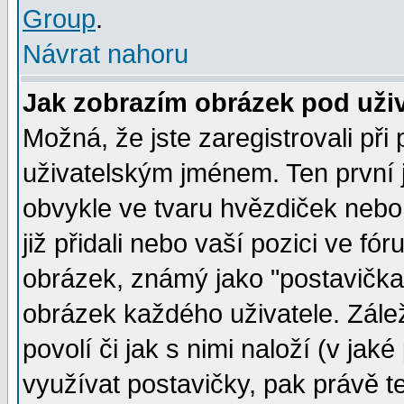
Group
.
Návrat nahoru
Jak zobrazím obrázek pod už
Možná, že jste zaregistrovali př
uživatelským jménem. Ten první j
obvykle ve tvaru hvězdiček nebo k
již přidali nebo vaší pozici ve f
obrázek, známý jako "postavička" 
obrázek každého uživatele. Zálež
povolí či jak s nimi naloží (v j
využívat postavičky, pak právě te