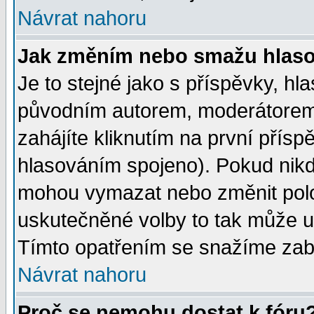
Návrat nahoru
Jak změním nebo smažu hlas
Je to stejné jako s příspěvky, 
původním autorem, moderátorem
zahájíte kliknutím na první přísp
hlasováním spojeno). Pokud nikd
mohou vymazat nebo změnit polož
uskutečněné volby to tak může uč
Tímto opatřením se snažíme zabr
Návrat nahoru
Proč se nemohu dostat k fóru