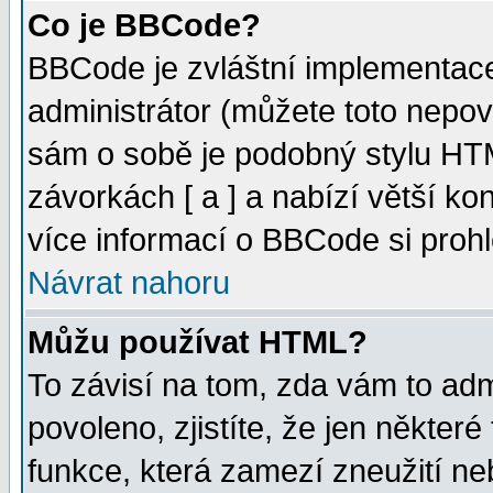
Co je BBCode?
BBCode je zvláštní implementac
administrátor (můžete toto nepov
sám o sobě je podobný stylu HTM
závorkách [ a ] a nabízí větší kon
více informací o BBCode si proh
Návrat nahoru
Můžu používat HTML?
To závisí na tom, zda vám to adm
povoleno, zjistíte, že jen některé
funkce, která zamezí zneužití ne