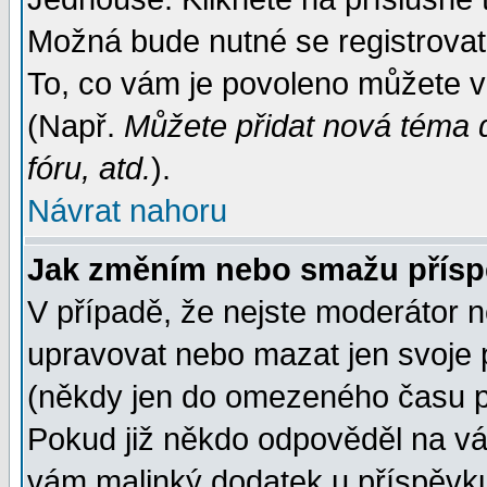
Možná bude nutné se registrovat
To, co vám je povoleno můžete vi
(Např.
Můžete přidat nová téma d
fóru, atd.
).
Návrat nahoru
Jak změním nebo smažu přís
V případě, že nejste moderátor n
upravovat nebo mazat jen svoje 
(někdy jen do omezeného času po
Pokud již někdo odpověděl na váš
vám malinký dodatek u příspěvku, 