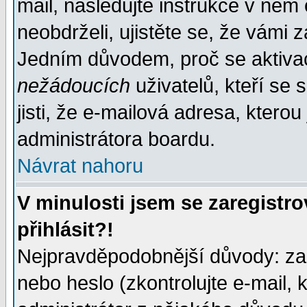
mail, následujte instrukce v něm
neobdrželi, ujistěte se, že vámi 
Jedním důvodem, proč se aktiva
nežádoucích
uživatelů, kteří se 
jisti, že e-mailová adresa, kterou 
administrátora boardu.
Návrat nahoru
V minulosti jsem se zaregistr
přihlásit?!
Nejpravděpodobnější důvody: zad
nebo heslo (zkontrolujte e-mail, k