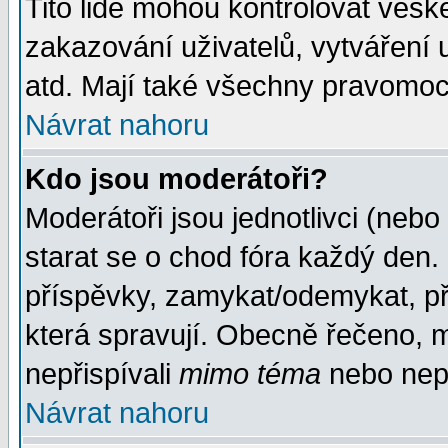
Tito lidé mohou kontrolovat veš
zakazování uživatelů, vytváření
atd. Mají také všechny pravomoc
Návrat nahoru
Kdo jsou moderátoři?
Moderátoři jsou jednotlivci (nebo 
starat se o chod fóra každý den
příspěvky, zamykat/odemykat, př
která spravují. Obecně řečeno, m
nepřispívali
mimo téma
nebo nepř
Návrat nahoru