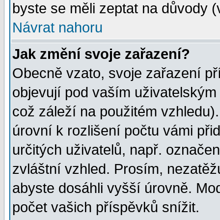
byste se měli zeptat na důvody (
Návrat nahoru
Jak změní svoje zařazení?
Obecně vzato, svoje zařazení p
objevují pod vaším uživatelským
což záleží na použitém vzhledu)
úrovní k rozlišení počtu vámi při
určitých uživatelů, např. označe
zvláštní vzhled. Prosím, nezatěž
abyste dosáhli vyšší úrovně. Mo
počet vašich příspěvků snížit.