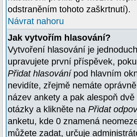
odstraněním tohoto zaškrtnutí).
Návrat nahoru
Jak vytvořím hlasování?
Vytvoření hlasování je jednoduc
upravujete první příspěvek, pokud
Přidat hlasování
pod hlavním okn
nevidíte, zřejmě nemáte oprávněn
název ankety a pak alespoň dvě
otázky a klikněte na
Přidat odpo
anketu, kde 0 znamená neomezen
můžete zadat, určuje administrát