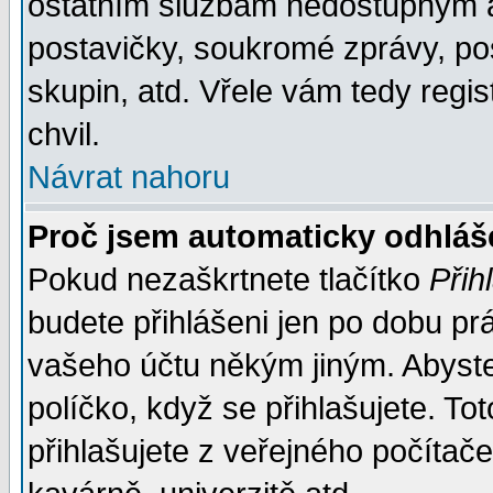
ostatním službám nedostupným a
postavičky, soukromé zprávy, pos
skupin, atd. Vřele vám tedy regi
chvil.
Návrat nahoru
Proč jsem automaticky odhlá
Pokud nezaškrtnete tlačítko
Přih
budete přihlášeni jen po dobu prá
vašeho účtu někým jiným. Abyste z
políčko, když se přihlašujete. 
přihlašujete z veřejného počítače