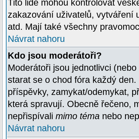
Tito lidé mohou kontrolovat veš
zakazování uživatelů, vytváření
atd. Mají také všechny pravomoc
Návrat nahoru
Kdo jsou moderátoři?
Moderátoři jsou jednotlivci (nebo 
starat se o chod fóra každý den
příspěvky, zamykat/odemykat, př
která spravují. Obecně řečeno, m
nepřispívali
mimo téma
nebo nepř
Návrat nahoru