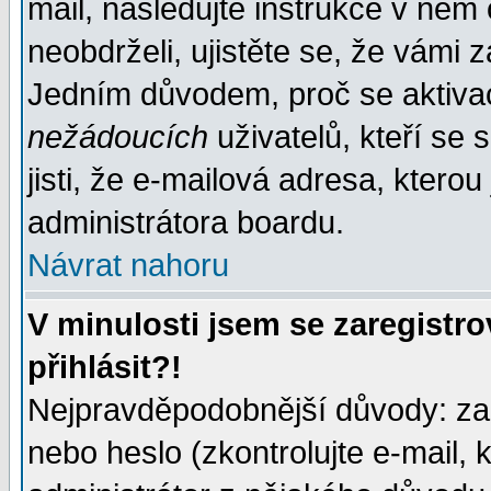
mail, následujte instrukce v něm
neobdrželi, ujistěte se, že vámi 
Jedním důvodem, proč se aktiva
nežádoucích
uživatelů, kteří se 
jisti, že e-mailová adresa, kterou 
administrátora boardu.
Návrat nahoru
V minulosti jsem se zaregistr
přihlásit?!
Nejpravděpodobnější důvody: zad
nebo heslo (zkontrolujte e-mail, k