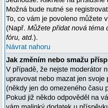
Možná bude nutné se registrovat
To, co vám je povoleno můžete vi
(Např.
Můžete přidat nová téma d
fóru, atd.
).
Návrat nahoru
Jak změním nebo smažu přís
V případě, že nejste moderátor n
upravovat nebo mazat jen svoje 
(někdy jen do omezeného času po
Pokud již někdo odpověděl na váš
vám malinký dodatek u příspěvku, 