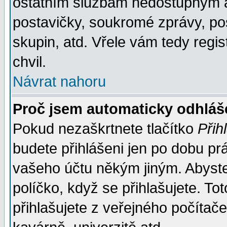
ostatním službám nedostupným a
postavičky, soukromé zprávy, pos
skupin, atd. Vřele vám tedy regi
chvil.
Návrat nahoru
Proč jsem automaticky odhlá
Pokud nezaškrtnete tlačítko
Přih
budete přihlášeni jen po dobu prá
vašeho účtu někým jiným. Abyste z
políčko, když se přihlašujete. 
přihlašujete z veřejného počítače