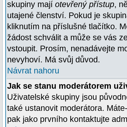
skupiny mají
otevřený přístup
, n
utajené členství. Pokud je skupi
kliknutím na příslušné tlačítko. 
žádost schválit a může se vás z
vstoupit. Prosím, nenadávejte mo
nevyhoví. Má svůj důvod.
Návrat nahoru
Jak se stanu moderátorem uži
Uživatelské skupiny jsou původ
také ustanovit moderátora. Máte-l
pak jako prvního kontaktujte ad