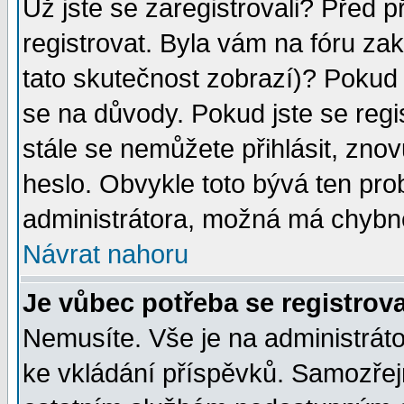
Už jste se zaregistrovali? Před p
registrovat. Byla vám na fóru za
tato skutečnost zobrazí)? Pokud a
se na důvody. Pokud jste se regist
stále se nemůžete přihlásit, znov
heslo. Obvykle toto bývá ten pro
administrátora, možná má chybné
Návrat nahoru
Je vůbec potřeba se registrov
Nemusíte. Vše je na administrátor
ke vkládání příspěvků. Samozřej