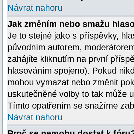
Návrat nahoru
Jak změním nebo smažu hlas
Je to stejné jako s příspěvky, 
původním autorem, moderátorem
zahájíte kliknutím na první přísp
hlasováním spojeno). Pokud nikd
mohou vymazat nebo změnit polož
uskutečněné volby to tak může uč
Tímto opatřením se snažíme zabr
Návrat nahoru
Proč se nemohu dostat k fóru