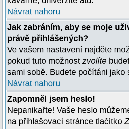
kavárně, univerzitě atd.
Návrat nahoru
Jak zabráním, aby se moje uži
právě přihlášených?
Ve vašem nastavení najděte mo
pokud tuto možnost
zvolíte
budete
sami sobě. Budete počítáni jako s
Návrat nahoru
Zapomněl jsem heslo!
Nepanikařte! Vaše heslo můžeme
na přihlašovací stránce tlačítko
Z