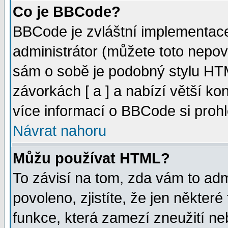
Co je BBCode?
BBCode je zvláštní implementac
administrátor (můžete toto nepov
sám o sobě je podobný stylu HTM
závorkách [ a ] a nabízí větší kon
více informací o BBCode si proh
Návrat nahoru
Můžu používat HTML?
To závisí na tom, zda vám to adm
povoleno, zjistíte, že jen některé
funkce, která zamezí zneužití ne