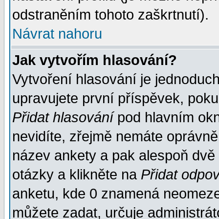
odstraněním tohoto zaškrtnutí).
Návrat nahoru
Jak vytvořím hlasování?
Vytvoření hlasování je jednoduc
upravujete první příspěvek, pokud
Přidat hlasování
pod hlavním okn
nevidíte, zřejmě nemáte oprávněn
název ankety a pak alespoň dvě
otázky a klikněte na
Přidat odpo
anketu, kde 0 znamená neomezen
můžete zadat, určuje administrát