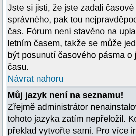
Jste si jisti, že jste zadali časo
správného, pak tou nejpravděpodo
čas. Fórum není stavěno na upla
letním časem, takže se může jed
být posunutí časového pásma o j
času.
Návrat nahoru
Můj jazyk není na seznamu!
Zřejmě administrátor nenainstalov
tohoto jazyka zatím nepřeložil. K
překlad vytvořte sami. Pro více 