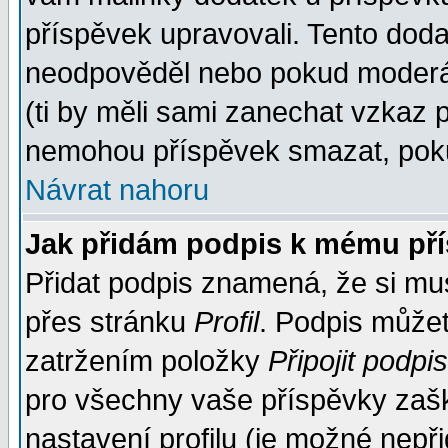
příspěvek upravovali. Tento doda
neodpověděl nebo pokud moderáto
(ti by měli sami zanechat vzkaz p
nemohou příspěvek smazat, poku
Návrat nahoru
Jak přidám podpis k mému př
Přidat podpis znamená, že si musí
přes stránku
Profil
. Podpis může
zatržením položky
Připojit podpis
pro všechny vaše příspěvky zašk
nastavení profilu (je možné nep