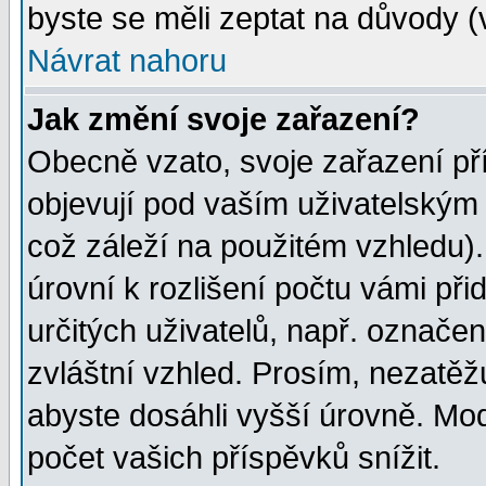
byste se měli zeptat na důvody (
Návrat nahoru
Jak změní svoje zařazení?
Obecně vzato, svoje zařazení p
objevují pod vaším uživatelským
což záleží na použitém vzhledu)
úrovní k rozlišení počtu vámi při
určitých uživatelů, např. označe
zvláštní vzhled. Prosím, nezatěž
abyste dosáhli vyšší úrovně. Mo
počet vašich příspěvků snížit.