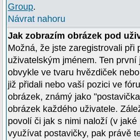
Group
.
Návrat nahoru
Jak zobrazím obrázek pod už
Možná, že jste zaregistrovali př
uživatelským jménem. Ten první j
obvykle ve tvaru hvězdiček nebo k
již přidali nebo vaší pozici ve f
obrázek, známý jako "postavička" 
obrázek každého uživatele. Zálež
povolí či jak s nimi naloží (v j
využívat postavičky, pak právě te