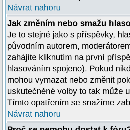
Návrat nahoru
Jak změním nebo smažu hlas
Je to stejné jako s příspěvky, 
původním autorem, moderátorem
zahájíte kliknutím na první přísp
hlasováním spojeno). Pokud nikd
mohou vymazat nebo změnit polož
uskutečněné volby to tak může uč
Tímto opatřením se snažíme zabr
Návrat nahoru
Proč se nemohu dostat k fóru