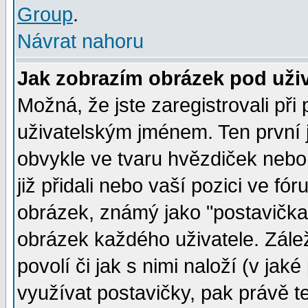
Group
.
Návrat nahoru
Jak zobrazím obrázek pod už
Možná, že jste zaregistrovali př
uživatelským jménem. Ten první j
obvykle ve tvaru hvězdiček nebo k
již přidali nebo vaší pozici ve f
obrázek, známý jako "postavička" 
obrázek každého uživatele. Zálež
povolí či jak s nimi naloží (v j
využívat postavičky, pak právě te