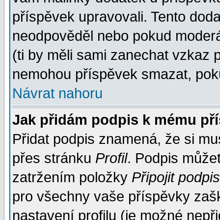
příspěvek upravovali. Tento doda
neodpověděl nebo pokud moderáto
(ti by měli sami zanechat vzkaz p
nemohou příspěvek smazat, poku
Návrat nahoru
Jak přidám podpis k mému př
Přidat podpis znamená, že si musí
přes stránku
Profil
. Podpis může
zatržením položky
Připojit podpis
pro všechny vaše příspěvky zašk
nastavení profilu (je možné nep