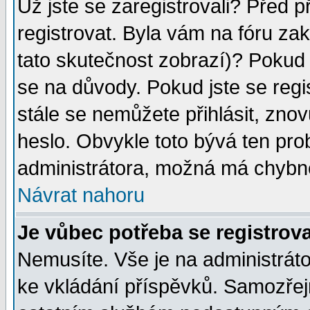
Už jste se zaregistrovali? Před p
registrovat. Byla vám na fóru za
tato skutečnost zobrazí)? Pokud a
se na důvody. Pokud jste se regist
stále se nemůžete přihlásit, znov
heslo. Obvykle toto bývá ten pro
administrátora, možná má chybné
Návrat nahoru
Je vůbec potřeba se registrov
Nemusíte. Vše je na administrátor
ke vkládání příspěvků. Samozřej