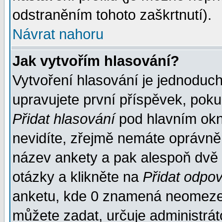
odstraněním tohoto zaškrtnutí).
Návrat nahoru
Jak vytvořím hlasování?
Vytvoření hlasování je jednoduc
upravujete první příspěvek, pokud
Přidat hlasování
pod hlavním okn
nevidíte, zřejmě nemáte oprávněn
název ankety a pak alespoň dvě
otázky a klikněte na
Přidat odpo
anketu, kde 0 znamená neomezen
můžete zadat, určuje administrát