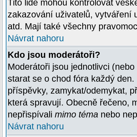
Tito lidé mohou kontrolovat veš
zakazování uživatelů, vytváření
atd. Mají také všechny pravomoc
Návrat nahoru
Kdo jsou moderátoři?
Moderátoři jsou jednotlivci (nebo 
starat se o chod fóra každý den
příspěvky, zamykat/odemykat, př
která spravují. Obecně řečeno, m
nepřispívali
mimo téma
nebo nepř
Návrat nahoru