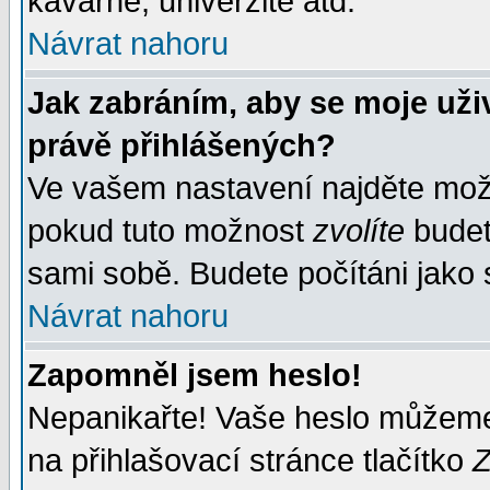
kavárně, univerzitě atd.
Návrat nahoru
Jak zabráním, aby se moje uži
právě přihlášených?
Ve vašem nastavení najděte mo
pokud tuto možnost
zvolíte
budete
sami sobě. Budete počítáni jako s
Návrat nahoru
Zapomněl jsem heslo!
Nepanikařte! Vaše heslo můžeme
na přihlašovací stránce tlačítko
Z