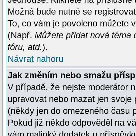
Možná bude nutné se registrovat
To, co vám je povoleno můžete vi
(Např.
Můžete přidat nová téma d
fóru, atd.
).
Návrat nahoru
Jak změním nebo smažu přís
V případě, že nejste moderátor n
upravovat nebo mazat jen svoje 
(někdy jen do omezeného času po
Pokud již někdo odpověděl na váš
vám malinký dodatek u příspěvku, 