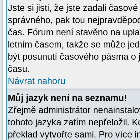
Jste si jisti, že jste zadali časo
správného, pak tou nejpravděpodo
čas. Fórum není stavěno na upla
letním časem, takže se může jed
být posunutí časového pásma o j
času.
Návrat nahoru
Můj jazyk není na seznamu!
Zřejmě administrátor nenainstalov
tohoto jazyka zatím nepřeložil. K
překlad vytvořte sami. Pro více 