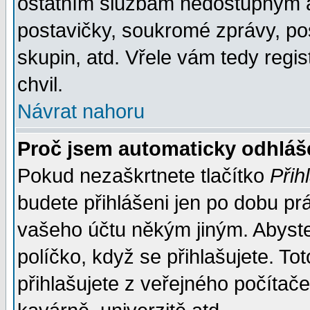
ostatním službám nedostupným a
postavičky, soukromé zprávy, pos
skupin, atd. Vřele vám tedy regi
chvil.
Návrat nahoru
Proč jsem automaticky odhlá
Pokud nezaškrtnete tlačítko
Přih
budete přihlášeni jen po dobu prá
vašeho účtu někým jiným. Abyste z
políčko, když se přihlašujete. 
přihlašujete z veřejného počítače