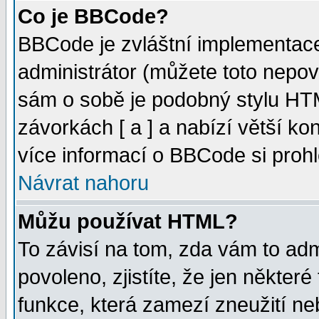
Co je BBCode?
BBCode je zvláštní implementac
administrátor (můžete toto nepov
sám o sobě je podobný stylu HTM
závorkách [ a ] a nabízí větší kon
více informací o BBCode si proh
Návrat nahoru
Můžu používat HTML?
To závisí na tom, zda vám to adm
povoleno, zjistíte, že jen některé
funkce, která zamezí zneužití ne