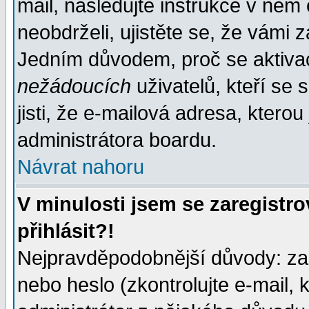
mail, následujte instrukce v něm
neobdrželi, ujistěte se, že vámi 
Jedním důvodem, proč se aktiva
nežádoucích
uživatelů, kteří se 
jisti, že e-mailová adresa, kterou 
administrátora boardu.
Návrat nahoru
V minulosti jsem se zaregistr
přihlásit?!
Nejpravděpodobnější důvody: zad
nebo heslo (zkontrolujte e-mail, k