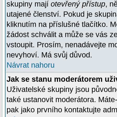
skupiny mají
otevřený přístup
, n
utajené členství. Pokud je skupi
kliknutím na příslušné tlačítko. 
žádost schválit a může se vás z
vstoupit. Prosím, nenadávejte mo
nevyhoví. Má svůj důvod.
Návrat nahoru
Jak se stanu moderátorem uži
Uživatelské skupiny jsou původ
také ustanovit moderátora. Máte-l
pak jako prvního kontaktujte ad