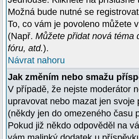
Možná bude nutné se registrovat
To, co vám je povoleno můžete vi
(Např.
Můžete přidat nová téma d
fóru, atd.
).
Návrat nahoru
Jak změním nebo smažu přís
V případě, že nejste moderátor n
upravovat nebo mazat jen svoje 
(někdy jen do omezeného času po
Pokud již někdo odpověděl na váš
vám malinký dodatek u příspěvku, 