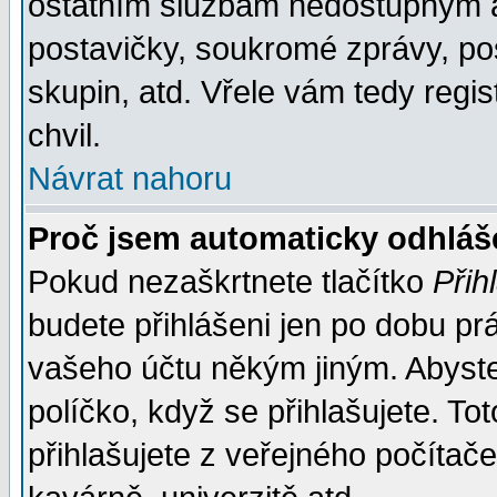
ostatním službám nedostupným a
postavičky, soukromé zprávy, pos
skupin, atd. Vřele vám tedy regi
chvil.
Návrat nahoru
Proč jsem automaticky odhlá
Pokud nezaškrtnete tlačítko
Přih
budete přihlášeni jen po dobu prá
vašeho účtu někým jiným. Abyste z
políčko, když se přihlašujete. 
přihlašujete z veřejného počítače