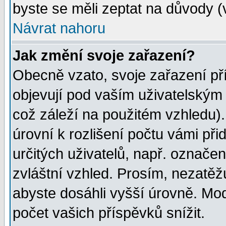
byste se měli zeptat na důvody (
Návrat nahoru
Jak změní svoje zařazení?
Obecně vzato, svoje zařazení p
objevují pod vaším uživatelským
což záleží na použitém vzhledu)
úrovní k rozlišení počtu vámi při
určitých uživatelů, např. označe
zvláštní vzhled. Prosím, nezatěž
abyste dosáhli vyšší úrovně. Mo
počet vašich příspěvků snížit.