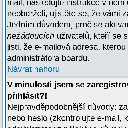
mail, následujte instrukce v něm
neobdrželi, ujistěte se, že vámi 
Jedním důvodem, proč se aktiva
nežádoucích
uživatelů, kteří se 
jisti, že e-mailová adresa, kterou 
administrátora boardu.
Návrat nahoru
V minulosti jsem se zaregistr
přihlásit?!
Nejpravděpodobnější důvody: zad
nebo heslo (zkontrolujte e-mail, k