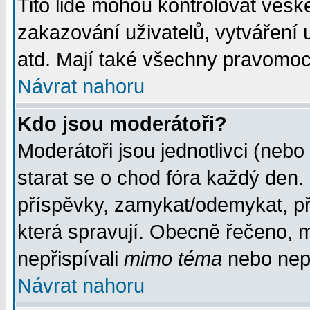
Tito lidé mohou kontrolovat veš
zakazování uživatelů, vytváření
atd. Mají také všechny pravomoc
Návrat nahoru
Kdo jsou moderátoři?
Moderátoři jsou jednotlivci (nebo 
starat se o chod fóra každý den
příspěvky, zamykat/odemykat, př
která spravují. Obecně řečeno, m
nepřispívali
mimo téma
nebo nepř
Návrat nahoru