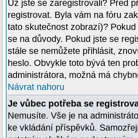
Už jste se zaregistrovali? Před p
registrovat. Byla vám na fóru za
tato skutečnost zobrazí)? Pokud a
se na důvody. Pokud jste se regist
stále se nemůžete přihlásit, znov
heslo. Obvykle toto bývá ten pro
administrátora, možná má chybné
Návrat nahoru
Je vůbec potřeba se registrov
Nemusíte. Vše je na administrátor
ke vkládání příspěvků. Samozřej