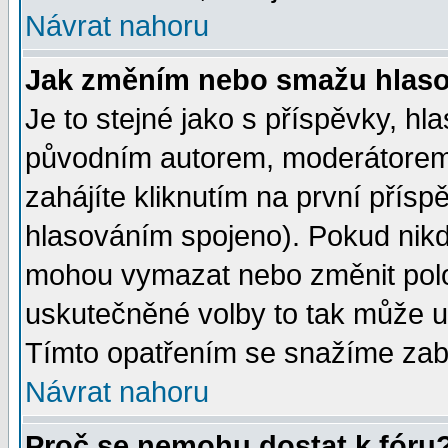
Návrat nahoru
Jak změním nebo smažu hlas
Je to stejné jako s příspěvky, 
původním autorem, moderátorem
zahájíte kliknutím na první přísp
hlasováním spojeno). Pokud nikd
mohou vymazat nebo změnit polož
uskutečněné volby to tak může uč
Tímto opatřením se snažíme zabr
Návrat nahoru
Proč se nemohu dostat k fóru