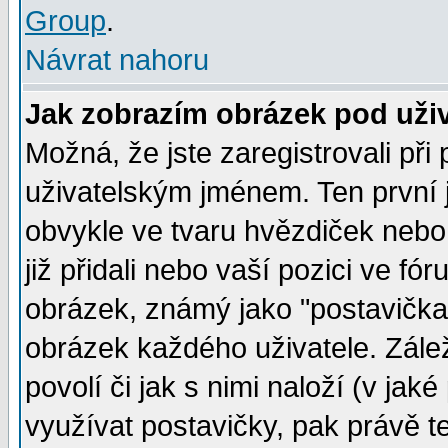
Group
.
Návrat nahoru
Jak zobrazím obrázek pod už
Možná, že jste zaregistrovali př
uživatelským jménem. Ten první j
obvykle ve tvaru hvězdiček nebo k
již přidali nebo vaší pozici ve f
obrázek, známý jako "postavička" 
obrázek každého uživatele. Zálež
povolí či jak s nimi naloží (v j
využívat postavičky, pak právě te