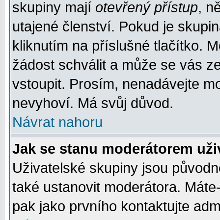
skupiny mají
otevřený přístup
, n
utajené členství. Pokud je skupi
kliknutím na příslušné tlačítko. 
žádost schválit a může se vás z
vstoupit. Prosím, nenadávejte mo
nevyhoví. Má svůj důvod.
Návrat nahoru
Jak se stanu moderátorem uži
Uživatelské skupiny jsou původ
také ustanovit moderátora. Máte-l
pak jako prvního kontaktujte ad