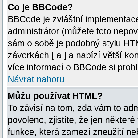
Co je BBCode?
BBCode je zvláštní implementac
administrátor (můžete toto nepov
sám o sobě je podobný stylu HTM
závorkách [ a ] a nabízí větší kon
více informací o BBCode si proh
Návrat nahoru
Můžu používat HTML?
To závisí na tom, zda vám to adm
povoleno, zjistíte, že jen některé
funkce, která zamezí zneužití ne