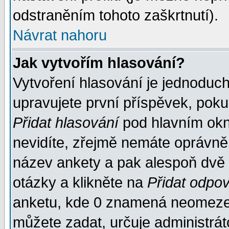
odstraněním tohoto zaškrtnutí).
Návrat nahoru
Jak vytvořím hlasování?
Vytvoření hlasování je jednoduc
upravujete první příspěvek, pokud
Přidat hlasování
pod hlavním okn
nevidíte, zřejmě nemáte oprávněn
název ankety a pak alespoň dvě
otázky a klikněte na
Přidat odpo
anketu, kde 0 znamená neomezen
můžete zadat, určuje administrát