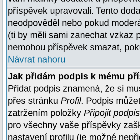
příspěvek upravovali. Tento doda
neodpověděl nebo pokud moderáto
(ti by měli sami zanechat vzkaz p
nemohou příspěvek smazat, poku
Návrat nahoru
Jak přidám podpis k mému př
Přidat podpis znamená, že si musí
přes stránku
Profil
. Podpis může
zatržením položky
Připojit podpis
pro všechny vaše příspěvky zašk
nastavení profilu (je možné nep