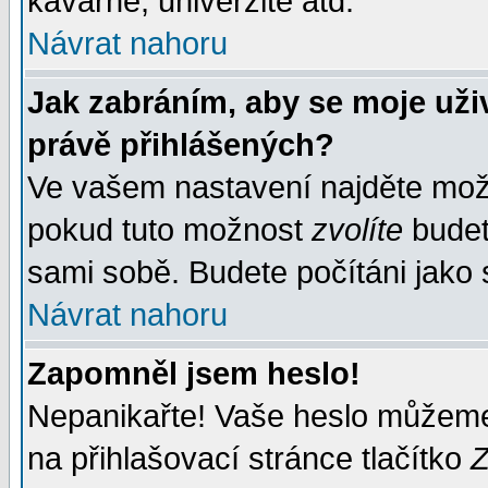
kavárně, univerzitě atd.
Návrat nahoru
Jak zabráním, aby se moje uži
právě přihlášených?
Ve vašem nastavení najděte mo
pokud tuto možnost
zvolíte
budete
sami sobě. Budete počítáni jako s
Návrat nahoru
Zapomněl jsem heslo!
Nepanikařte! Vaše heslo můžeme
na přihlašovací stránce tlačítko
Z