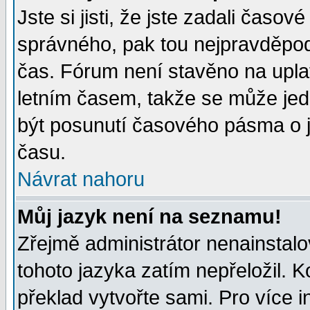
Jste si jisti, že jste zadali časo
správného, pak tou nejpravděpodo
čas. Fórum není stavěno na upla
letním časem, takže se může jed
být posunutí časového pásma o j
času.
Návrat nahoru
Můj jazyk není na seznamu!
Zřejmě administrátor nenainstalov
tohoto jazyka zatím nepřeložil. K
překlad vytvořte sami. Pro více 