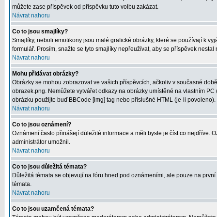
můžete zase příspěvek od příspěvku tuto volbu zakázat.
Návrat nahoru
Co to jsou smajlíky?
Smajlíky, neboli emotikony jsou malé grafické obrázky, které se používají k 
formulář. Prosím, snažte se tyto smajlíky nepřeužívat, aby se příspěvek nesta
Návrat nahoru
Mohu přidávat obrázky?
Obrázky se mohou zobrazovat ve vašich příspěvcích, ačkoliv v současné době 
obrazek.png. Nemůžete vytvářet odkazy na obrázky umístěné na vlastním PC (
obrázku použijte buď BBCode [img] tag nebo příslušné HTML (je-li povoleno).
Návrat nahoru
Co to jsou oznámení?
Oznámení často přinášejí důležité informace a měli byste je číst co nejdříve.
administrátor umožnil.
Návrat nahoru
Co to jsou důležitá témata?
Důležitá témata se objevují na fóru hned pod oznámeními, ale pouze na první st
témata.
Návrat nahoru
Co to jsou uzamčená témata?