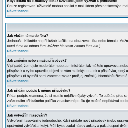
Když kliknu na e-mailový odkaz uživatele, jsem vyzván k přihlášení!
Pouze registrovaní uživatelé mohou posílat e-mail lidem přes nastavený e-mail
Návrat nahoru
Jak vložím téma do fóra?
Jednouše. Klikněte na příslušné tlačítko na obrazovce fóra nebo tématu. Možn
nová téma do tohoto fóra, Můžete hlasovat v tomto fóru, atd.
).
Návrat nahoru
Jak změním nebo smažu příspěvek?
V případě, že nejste moderátor nebo administrátor, tak můžete upravovat nebo
příspěvek a vy ho upravíte, objeví se vám malinký dodatek u příspěvku, který 
příspěvek (ti by měli sami zanechat vzkaz proč jej změnili). Normální uživat
Návrat nahoru
Jak přidám podpis k mému příspěvku?
Přidat podpis znamená, že si musíte nejdřív nějaký vytvořit. To uděláte přes s
zaškrtnutím příslušného políčka v nastavení profilu (je možné nepřidávat pod
Návrat nahoru
Jak vytvořím hlasování?
Vytvoření hlasování je jednoduché. Když přidáte nový příspěvek (nebo upravuje
oprávnění vytvářet ankety). Měli byste zadat název ankety a pak alespoň dvě