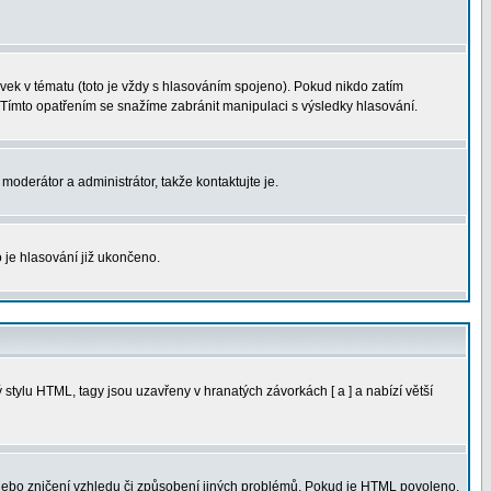
ek v tématu (toto je vždy s hlasováním spojeno). Pokud nikdo zatím
 Tímto opatřením se snažíme zabránit manipulaci s výsledky hlasování.
moderátor a administrátor, takže kontaktujte je.
 je hlasování již ukončeno.
tylu HTML, tagy jsou uzavřeny v hranatých závorkách [ a ] a nabízí větší
 nebo zničení vzhledu či způsobení jiných problémů. Pokud je HTML povoleno,