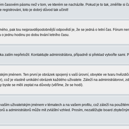
iném časovém pásmu než v tom, ve kterém se nacházíte. Pokud je to tak, změňte si
egistrováni, toto je dobrý důvod tak učinit!
právného, pak tou nejpravděpodobnější odpovědí je, že se jedná o letní čas. Fórum 
o jednu hodinu po dobu trvání letního času.
ka zatím nepřeložil. Kontaktujte administrátora, případně si překlad vytvořte sami. 
ským jménem. Ten první je obrázek spojený s vaší úrovní, obvykle ve tvaru hvězdiček 
, což je vlastně unikátní obrázek každého uživatele. Záleží na administrátorovi, zd
y byste se měli zeptat na důvody (věříme, že se hodí).
vaším uživatelským jménem v tématech a na vašem profilu, což záleží na použitém 
átorů a administrátorů může mít zvláštní vzhled. Prosím, nezatěžujte board zbytečný