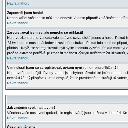
Návrat nahoru
Zapomněl jsem heslo!
Nepanikařte! Vaše heslo můžeme obnovit. V tomto případě zmáčkněte na přihl
Návrat nahoru
Zaregistroval jsem se, ale nemohu se přihlásit!
Nejprve zkontrolujte, že zadáváte správné uživatelské jméno a heslo. Pokud j
13 let
, budete muset následovat zaslané instrukce. Pokud toto není ten případ
přihlásit. Když jste se registrovali, byli byste k tomuto vyzváni. Pokud vám b
proč se aktivace používá, je zmenšit možnost výskytu
nežádoucích
uživatelů, k
Návrat nahoru
V minulosti jsem se zaregistroval, ovšem nyní se nemohu přihlásit?!
Nejpravděpodobnější důvody: zadali jste chybné uživatelské jméno nebo heslo (
nevložili žádný příspěvek. Je to obvyklé, že se pravidelně odstraňují uživatelé
Návrat nahoru
Jak změním svoje nastavení?
Všechna vaše nastavení (pokud jste registrováni) jsou uložena v databázi. Ke
Návrat nahoru
Časy jsou špatně!