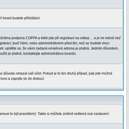
měř ihned budete přihlášeni
žněna podpora COPPA a klikli jste při registraci na odkaz
... a je mi méně než
egistrací, buď Vámi, nebo administrátorem před tím, než se budete moci
rželi, ujistěte se, že vámi zadaná emailová adresa je platná. Jedním důvodem,
oužili je platná, kontaktujte administrátora boardu.
ého důvodu smazal váš účet. Pokud je to ten druhý případ, pak jste možná
znovu a zapojte se do diskuzí.
nemusí to být pravidlem). Takto si můžete změnit veškerá svá nastavení.