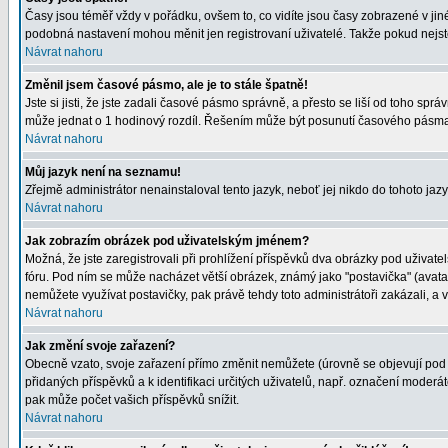
Časy jsou téměř vždy v pořádku, ovšem to, co vidíte jsou časy zobrazené v j
podobná nastavení mohou měnit jen registrovaní uživatelé. Takže pokud nejste r
Návrat nahoru
Změnil jsem časové pásmo, ale je to stále špatně!
Jste si jisti, že jste zadali časové pásmo správně, a přesto se liší od toho s
může jednat o 1 hodinový rozdíl. Řešením může být posunutí časového pásma 
Návrat nahoru
Můj jazyk není na seznamu!
Zřejmě administrátor nenainstaloval tento jazyk, neboť jej nikdo do tohoto jazy
Návrat nahoru
Jak zobrazím obrázek pod uživatelským jménem?
Možná, že jste zaregistrovali při prohlížení příspěvků dva obrázky pod uživatel
fóru. Pod ním se může nacházet větší obrázek, známý jako "postavička" (avatar)
nemůžete využívat postavičky, pak právě tehdy toto administrátoři zakázali, a v
Návrat nahoru
Jak změní svoje zařazení?
Obecně vzato, svoje zařazení přímo změnit nemůžete (úrovně se objevují pod 
přidaných příspěvků a k identifikaci určitých uživatelů, např. označení moder
pak může počet vašich příspěvků snížit.
Návrat nahoru