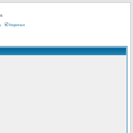
 o.
y
Registrace