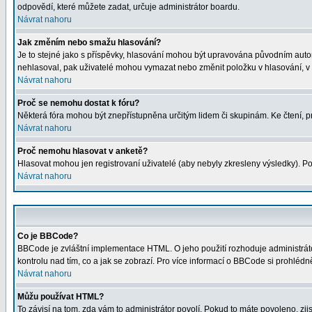
odpovědí, které můžete zadat, určuje administrátor boardu.
Návrat nahoru
Jak změním nebo smažu hlasování?
Je to stejné jako s příspěvky, hlasování mohou být upravována původním auto
nehlasoval, pak uživatelé mohou vymazat nebo změnit položku v hlasování, v p
Návrat nahoru
Proč se nemohu dostat k fóru?
Některá fóra mohou být znepřístupněna určitým lidem či skupinám. Ke čtení, proh
Návrat nahoru
Proč nemohu hlasovat v anketě?
Hlasovat mohou jen registrovaní uživatelé (aby nebyly zkresleny výsledky). Po
Návrat nahoru
Co je BBCode?
BBCode je zvláštní implementace HTML. O jeho použití rozhoduje administrátor
kontrolu nad tím, co a jak se zobrazí. Pro více informací o BBCode si prohléd
Návrat nahoru
Můžu používat HTML?
To závisí na tom, zda vám to administrátor povolí. Pokud to máte povoleno, zjist