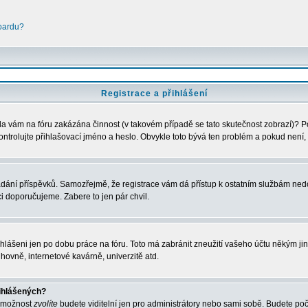
boardu?
Registrace a přihlášení
Byla vám na fóru zakázána činnost (v takovém případě se tato skutečnost zobrazí)? P
u zkontrolujte přihlašovací jméno a heslo. Obvykle toto bývá ten problém a pokud nen
vkládání příspěvků. Samozřejmě, že registrace vám dá přístup k ostatním službám 
ci doporučujeme. Zabere to jen pár chvil.
ihlášeni jen po dobu práce na fóru. Toto má zabránit zneužití vašeho účtu někým jiným
hovně, internetové kavárně, univerzitě atd.
řihlášených?
o možnost
zvolíte
budete viditelní jen pro administrátory nebo sami sobě. Budete počít