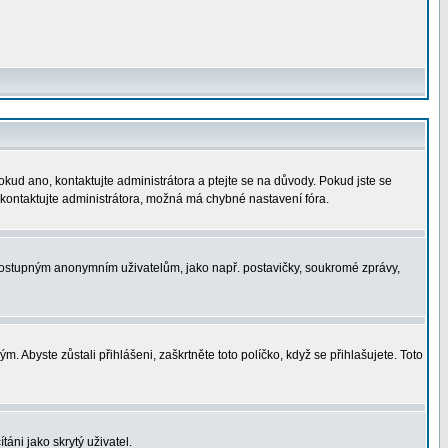
okud ano, kontaktujte administrátora a ptejte se na důvody. Pokud jste se
í, kontaktujte administrátora, možná má chybné nastavení fóra.
nedostupným anonymním uživatelům, jako např. postavičky, soukromé zprávy,
. Abyste zůstali přihlášeni, zaškrtněte toto políčko, když se přihlašujete. Toto
áni jako skrytý uživatel.