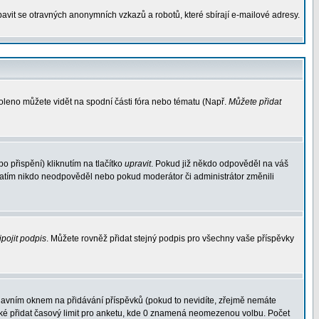
avit se otravných anonymních vzkazů a robotů, které sbírají e-mailové adresy.
voleno můžete vidět na spodní části fóra nebo tématu (Např.
Můžete přidat
 přispění) kliknutím na tlačítko
upravit
. Pokud již někdo odpověděl na váš
d zatím nikdo neodpověděl nebo pokud moderátor či administrátor změnili
ipojit podpis
. Můžete rovněž přidat stejný podpis pro všechny vaše příspěvky
avním oknem na přidávání příspěvků (pokud to nevidíte, zřejmě nemáte
aké přidat časový limit pro anketu, kde 0 znamená neomezenou volbu. Počet