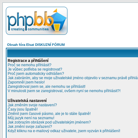
Obsah fóra Elsat DISKUZNÍ FÓRUM
Registrace a přihlášení
Proč se nemohu přihlásit?
Je vůbec potřeba se registrovat?
Proč jsem automaticky odhlášen?
Jak zabráním, aby se moje uživatelské jméno objevilo v seznamu právě přihl
Zapomněl jsem heslo!
Zaregistroval jsem se, ale nemohu se přihlásit!
V minulosti jsem se zaregistroval, ovšem nyní se nemohu přihlásit?!
Uživatelská nastavení
Jak změním svoje nastavení?
Časy jsou špatně!
Změnil jsem časové pásmo, ale je to stále špatně!
Můj jazyk není na seznamu!
Jak zobrazím obrázek pod uživatelským jménem?
Jak změní svoje zařazení?
Když kliknu na e-mailový odkaz uživatele, jsem vyzván k přihlášení!