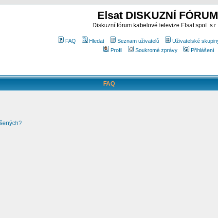
Elsat DISKUZNÍ FÓRUM
Diskuzní fórum kabelové televize Elsat spol. s r.
FAQ
Hledat
Seznam uživatelů
Uživatelské skupin
Profil
Soukromé zprávy
Přihlášení
FAQ
ášených?