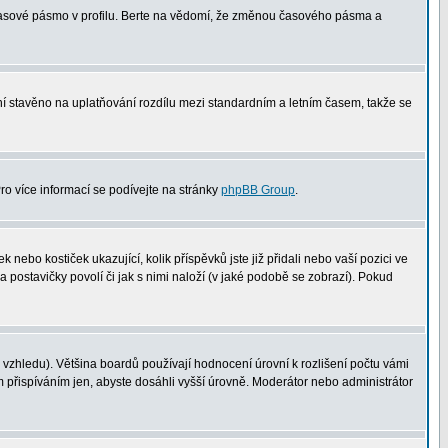
 časové pásmo v profilu. Berte na vědomí, že změnou časového pásma a
není stavěno na uplatňování rozdílu mezi standardním a letním časem, takže se
Pro více informací se podívejte na stránky
phpBB Group
.
nebo kostiček ukazující, kolik příspěvků jste již přidali nebo vaší pozici ve
a postavičky povolí či jak s nimi naloží (v jaké podobě se zobrazí). Pokud
vzhledu). Většina boardů používají hodnocení úrovní k rozlišení počtu vámi
m přispíváním jen, abyste dosáhli vyšší úrovně. Moderátor nebo administrátor