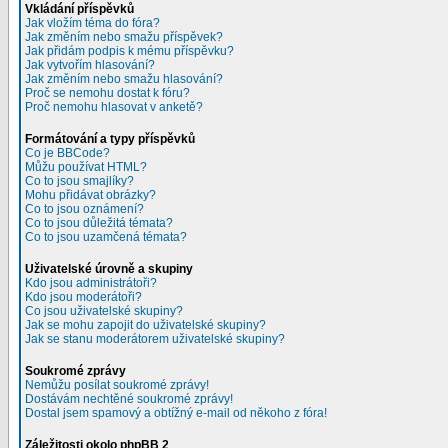
Vkládání příspěvků
Jak vložím téma do fóra?
Jak změním nebo smažu příspěvek?
Jak přidám podpis k mému příspěvku?
Jak vytvořím hlasování?
Jak změním nebo smažu hlasování?
Proč se nemohu dostat k fóru?
Proč nemohu hlasovat v anketě?
Formátování a typy příspěvků
Co je BBCode?
Můžu používat HTML?
Co to jsou smajlíky?
Mohu přidávat obrázky?
Co to jsou oznámení?
Co to jsou důležitá témata?
Co to jsou uzamčená témata?
Uživatelské úrovně a skupiny
Kdo jsou administrátoři?
Kdo jsou moderátoři?
Co jsou uživatelské skupiny?
Jak se mohu zapojit do uživatelské skupiny?
Jak se stanu moderátorem uživatelské skupiny?
Soukromé zprávy
Nemůžu posílat soukromé zprávy!
Dostávám nechtěné soukromé zprávy!
Dostal jsem spamový a obtížný e-mail od někoho z fóra!
Záležitosti okolo phpBB 2