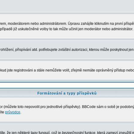
rem, moderátorem nebo administrátorem. Úpravu zahájíte kliknutím na první příspěv
řípadě již uskutečněné volby to tak může učinit jen moderátor nebo administrátor.
lížení, přispívání atd. potřebujete zvláštní autorizaci, kterou může poskytnout jen 
kud jste registrováni a stále nemůžete volit, zřejmě nemáte oprávněný přístup nebo
Formátování a typy příspěvků
 (můžete toto nepovolit pro jednotlivé příspěvky). BBCode sám o sobě je podobný s
něte
průvodce
.
íte, že jen některé tagy fungují, což je
bezpečnostní
funkce, která zamezí zneužití