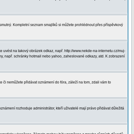
ná smutný. Kompletní seznam smajlíků si můžete prohlédnout přes příspěvkový
 uvést na takový obrázek odkaz, např. http://www.nekde-na-internetu.cz/muj-
y, např. schránky hotmail nebo yahoo, zaheslované odkazy, atd. K zobrazení
te či nemůžete přidávat oznámení do fóra, záleží na tom, zdali vám to
oznámení rozhoduje administrátor, kteří uživatelé mají právo přidávat důležitá