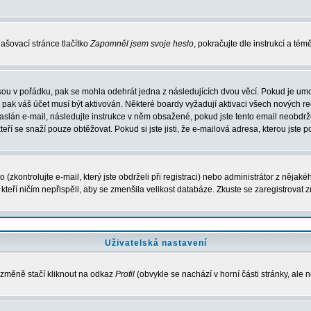
ašovací stránce tlačítko
Zapomněl jsem svoje heslo
, pokračujte dle instrukcí a té
sou v pořádku, pak se mohla odehrát jedna z následujících dvou věcí. Pokud je umo
, pak váš účet musí být aktivován. Některé boardy vyžadují aktivaci všech nových r
yl zaslán e-mail, následujte instrukce v něm obsažené, pokud jste tento email neobd
teří se snaží pouze obtěžovat. Pokud si jste jisti, že e-mailová adresa, kterou jste p
zkontrolujte e-mail, který jste obdrželi při registraci) nebo administrátor z nějak
, kteří ničím nepřispěli, aby se zmenšila velikost databáze. Zkuste se zaregistrovat 
Uživatelská nastavení
 změně stačí kliknout na odkaz
Profil
(obvykle se nachází v horní části stránky, ale 