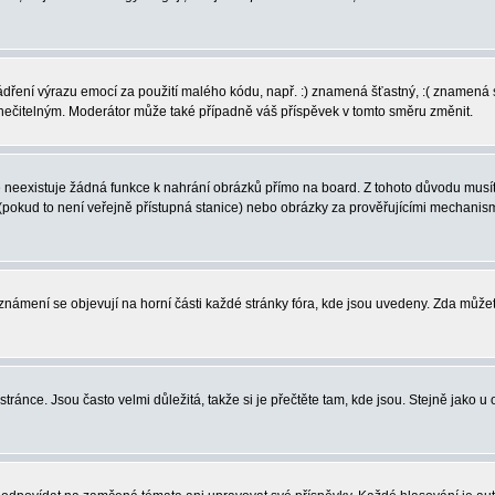
vyjádření výrazu emocí za použití malého kódu, např. :) znamená šťastný, :( zname
l nečitelným. Moderátor může také případně váš příspěvek v tomto směru změnit.
neexistuje žádná funkce k nahrání obrázků přímo na board. Z tohoto důvodu musíte
pokud to není veřejně přístupná stanice) nebo obrázky za prověřujícími mechanism
 Oznámení se objevují na horní části každé stránky fóra, kde jsou uvedeny. Zda může
ránce. Jsou často velmi důležitá, takže si je přečtěte tam, kde jsou. Stejně jako u 