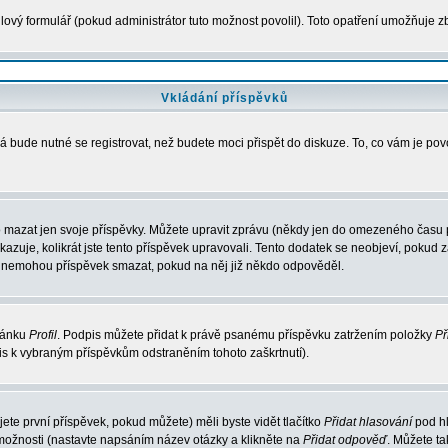
ový formulář (pokud administrátor tuto možnost povolil). Toto opatření umožňuje zb
Vkládání příspěvků
á bude nutné se registrovat, než budete moci přispět do diskuze. To, co vám je po
 mazat jen svoje příspěvky. Můžete upravit zprávu (někdy jen do omezeného času po
ukazuje, kolikrát jste tento příspěvek upravovali. Tento dodatek se neobjeví, poku
elé nemohou příspěvek smazat, pokud na něj již někdo odpověděl.
tránku
Profil
. Podpis můžete přidat k právě psanému příspěvku zatržením položky
Př
pis k vybraným příspěvkům odstraněním tohoto zaškrtnutí).
te první příspěvek, pokud můžete) měli byste vidět tlačítko
Přidat hlasování
pod hl
 možnosti (nastavte napsáním název otázky a klikněte na
Přidat odpověď
. Můžete t