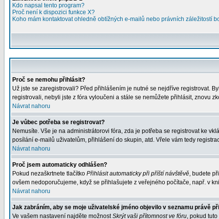
Kdo napsal tento program?
Proč není k dispozici funkce X?
Koho mám kontaktovat ohledně obtížných e-mailů nebo právních záležitostí 
Proč se nemohu přihlásit?
Už jste se zaregistrovali? Před přihlášením je nutné se nejdříve registrovat. 
registrovali, nebyli jste z fóra vyloučeni a stále se nemůžete přihlásit, znov
Návrat nahoru
Je vůbec potřeba se registrovat?
Nemusíte. Vše je na administrátorovi fóra, zda je potřeba se registrovat ke 
posílání e-mailů uživatelům, přihlášení do skupin, atd. Vřele vám tedy registra
Návrat nahoru
Proč jsem automaticky odhlášen?
Pokud nezaškrtnete tlačítko
Přihlásit automaticky při příští návštěvě
, budete př
ovšem nedoporučujeme, když se přihlašujete z veřejného počítače, např. v kni
Návrat nahoru
Jak zabráním, aby se moje uživatelské jméno objevilo v seznamu právě p
Ve vašem nastavení najděte možnost
Skrýt vaši přítomnost ve fóru
, pokud tut