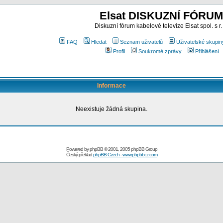
Elsat DISKUZNÍ FÓRUM
Diskuzní fórum kabelové televize Elsat spol. s r.
FAQ
Hledat
Seznam uživatelů
Uživatelské skupin
Profil
Soukromé zprávy
Přihlášení
Informace
Neexistuje žádná skupina.
Powered by
phpBB
© 2001, 2005 phpBB Group
Český překlad
phpBB Czech - www.phpbbcz.com