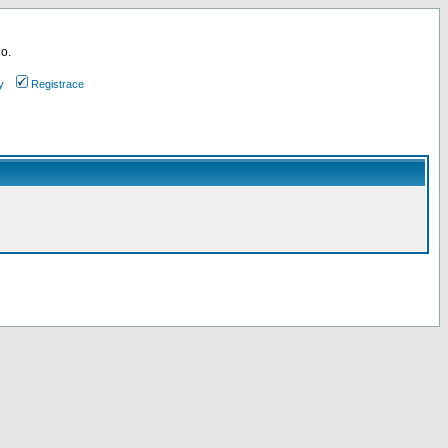
 o.
y
Registrace