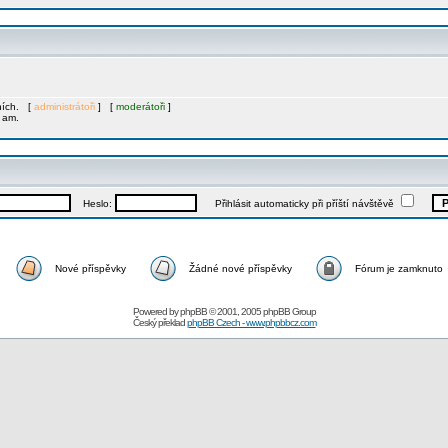
mních. [
administrátoři
] [
moderátoři
]
1 am.
Heslo:
Přihlásit automaticky při příští návštěvě
Nové příspěvky
Žádné nové příspěvky
Fórum je zamknuto
Powered by
phpBB
© 2001, 2005 phpBB Group
Český překlad
phpBB Czech - www.phpbbcz.com