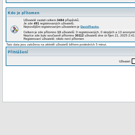
Kdo je přítomen
Uživatelé zaslali celkem
3484
příspěvků.
Je zde
491
registrovaných uživatelů.
Nejnovějším registrovaným uživatelem je
DavidTracks
.
Celkem je zde přítomno
13
uživatelů: 0 registrovaných, 0 skrytých a 13 anony
Nejvíce zde bylo současně přítomno
30112
uživatelů dne út říjen 21, 2025 2:4
Registrovaní uživatelé: nikdo není přítomen
Tato data jsou založena na aktivitě uživatelů během posledních 5 minut.
Přihlášení
Uživatel: