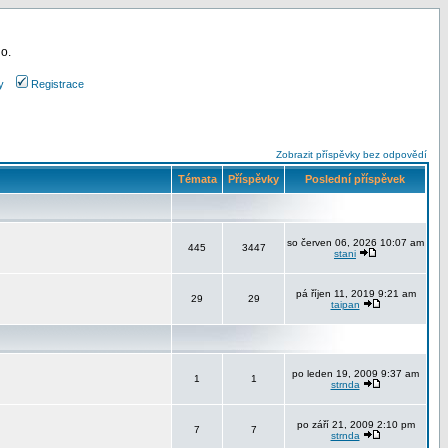
 o.
y
Registrace
Zobrazit příspěvky bez odpovědí
Témata
Příspěvky
Poslední příspěvek
so červen 06, 2026 10:07 am
445
3447
stani
pá říjen 11, 2019 9:21 am
29
29
taipan
po leden 19, 2009 9:37 am
1
1
strnda
po září 21, 2009 2:10 pm
7
7
strnda