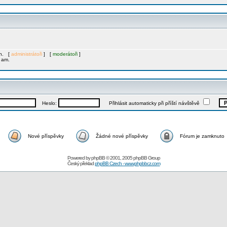
ch. [
administrátoři
] [
moderátoři
]
1 am.
Heslo:
Přihlásit automaticky při příští návštěvě
Nové příspěvky
Žádné nové příspěvky
Fórum je zamknuto
Powered by
phpBB
© 2001, 2005 phpBB Group
Český překlad
phpBB Czech - www.phpbbcz.com