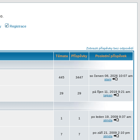
 o.
y
Registrace
Zobrazit příspěvky bez odpovědí
Témata
Příspěvky
Poslední příspěvek
so červen 06, 2026 10:07 am
445
3447
stani
pá říjen 11, 2019 9:21 am
29
29
taipan
po leden 19, 2009 9:37 am
1
1
strnda
po září 21, 2009 2:10 pm
7
7
strnda