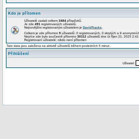
Kdo je přítomen
Uživatelé zaslali celkem
3484
příspěvků.
Je zde
491
registrovaných uživatelů.
Nejnovějším registrovaným uživatelem je
DavidTracks
.
Celkem je zde přítomno
9
uživatelů: 0 registrovaných, 0 skrytých a 9 anonymní
Nejvíce zde bylo současně přítomno
30112
uživatelů dne út říjen 21, 2025 2:4
Registrovaní uživatelé: nikdo není přítomen
Tato data jsou založena na aktivitě uživatelů během posledních 5 minut.
Přihlášení
Uživatel: