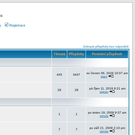
 o.
y
Registrace
Zobrazit příspěvky bez odpovědí
Témata
Příspěvky
Poslední příspěvek
so červen 06, 2026 10:07 am
445
3447
stani
pá říjen 11, 2019 9:21 am
29
29
taipan
po leden 19, 2009 9:37 am
1
1
strnda
po září 21, 2009 2:10 pm
7
7
strnda