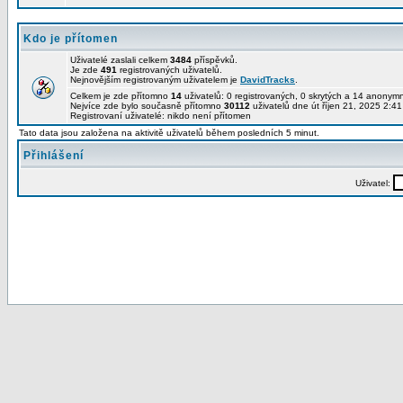
Kdo je přítomen
Uživatelé zaslali celkem
3484
příspěvků.
Je zde
491
registrovaných uživatelů.
Nejnovějším registrovaným uživatelem je
DavidTracks
.
Celkem je zde přítomno
14
uživatelů: 0 registrovaných, 0 skrytých a 14 anony
Nejvíce zde bylo současně přítomno
30112
uživatelů dne út říjen 21, 2025 2:4
Registrovaní uživatelé: nikdo není přítomen
Tato data jsou založena na aktivitě uživatelů během posledních 5 minut.
Přihlášení
Uživatel: