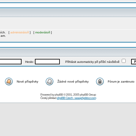
mních. [
administrátoři
] [
moderátoři
]
1 am.
Heslo:
Přihlásit automaticky při příští návštěvě
Nové příspěvky
Žádné nové příspěvky
Fórum je zamknuto
Powered by
phpBB
© 2001, 2005 phpBB Group
Český překlad
phpBB Czech - www.phpbbcz.com