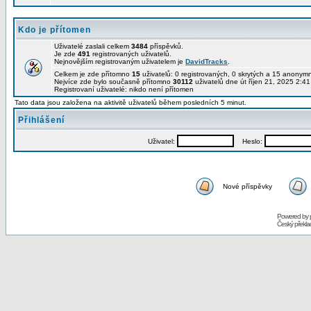
Kdo je přítomen
Uživatelé zaslali celkem
3484
příspěvků.
Je zde
491
registrovaných uživatelů.
Nejnovějším registrovaným uživatelem je
DavidTracks
.
Celkem je zde přítomno
15
uživatelů: 0 registrovaných, 0 skrytých a 15 anony
Nejvíce zde bylo současně přítomno
30112
uživatelů dne út říjen 21, 2025 2:4
Registrovaní uživatelé: nikdo není přítomen
Tato data jsou založena na aktivitě uživatelů během posledních 5 minut.
Přihlášení
Uživatel:
Heslo:
Nové příspěvky
Powered by
Český překl