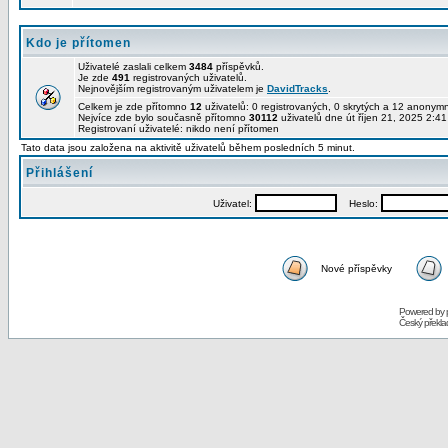
Kdo je přítomen
Uživatelé zaslali celkem
3484
příspěvků.
Je zde
491
registrovaných uživatelů.
Nejnovějším registrovaným uživatelem je
DavidTracks
.
Celkem je zde přítomno
12
uživatelů: 0 registrovaných, 0 skrytých a 12 anony
Nejvíce zde bylo současně přítomno
30112
uživatelů dne út říjen 21, 2025 2:4
Registrovaní uživatelé: nikdo není přítomen
Tato data jsou založena na aktivitě uživatelů během posledních 5 minut.
Přihlášení
Uživatel:
Heslo:
Nové příspěvky
Powered by
Český překl