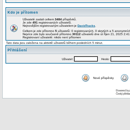
Kdo je přítomen
Uživatelé zaslali celkem
3484
příspěvků.
Je zde
491
registrovaných uživatelů.
Nejnovějším registrovaným uživatelem je
DavidTracks
.
Celkem je zde přítomno
5
uživatelů: 0 registrovaných, 0 skrytých a 5 anonymní
Nejvíce zde bylo současně přítomno
30112
uživatelů dne út říjen 21, 2025 2:4
Registrovaní uživatelé: nikdo není přítomen
Tato data jsou založena na aktivitě uživatelů během posledních 5 minut.
Přihlášení
Uživatel:
Heslo:
Nové příspěvky
Powered by
Český překl