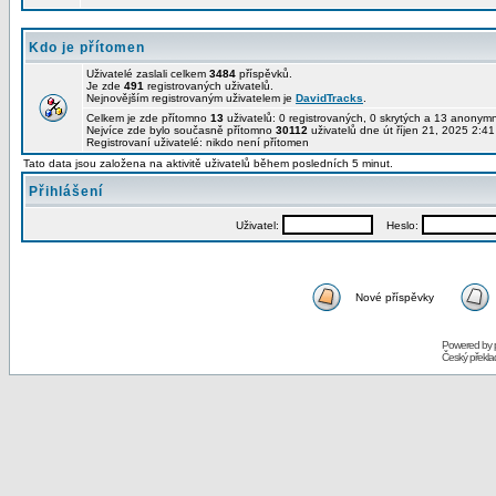
Kdo je přítomen
Uživatelé zaslali celkem
3484
příspěvků.
Je zde
491
registrovaných uživatelů.
Nejnovějším registrovaným uživatelem je
DavidTracks
.
Celkem je zde přítomno
13
uživatelů: 0 registrovaných, 0 skrytých a 13 anony
Nejvíce zde bylo současně přítomno
30112
uživatelů dne út říjen 21, 2025 2:4
Registrovaní uživatelé: nikdo není přítomen
Tato data jsou založena na aktivitě uživatelů během posledních 5 minut.
Přihlášení
Uživatel:
Heslo:
Nové příspěvky
Powered by
Český překl