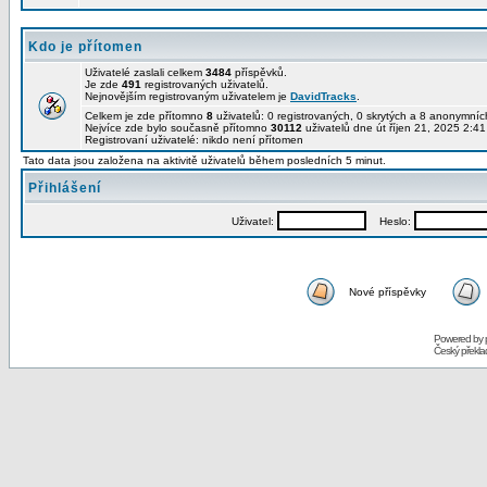
Kdo je přítomen
Uživatelé zaslali celkem
3484
příspěvků.
Je zde
491
registrovaných uživatelů.
Nejnovějším registrovaným uživatelem je
DavidTracks
.
Celkem je zde přítomno
8
uživatelů: 0 registrovaných, 0 skrytých a 8 anonymní
Nejvíce zde bylo současně přítomno
30112
uživatelů dne út říjen 21, 2025 2:4
Registrovaní uživatelé: nikdo není přítomen
Tato data jsou založena na aktivitě uživatelů během posledních 5 minut.
Přihlášení
Uživatel:
Heslo:
Nové příspěvky
Powered by
Český překl