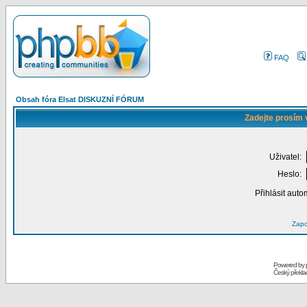
FAQ
Obsah fóra Elsat DISKUZNÍ FÓRUM
Zadejte prosím 
Uživatel:
Heslo:
Přihlásit auto
Zapo
Powered by
Český překl