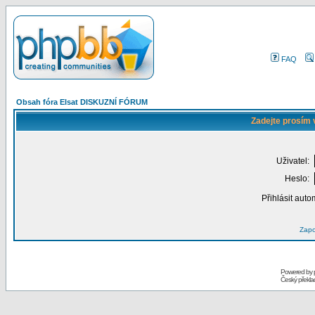
FAQ
Obsah fóra Elsat DISKUZNÍ FÓRUM
Zadejte prosím 
Uživatel:
Heslo:
Přihlásit auto
Zapo
Powered by
Český překl