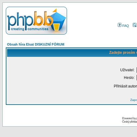
FAQ
Obsah fóra Elsat DISKUZNÍ FÓRUM
Zadejte prosím 
Uživatel:
Heslo:
Přihlásit auto
Zapo
Powered by
Český překl