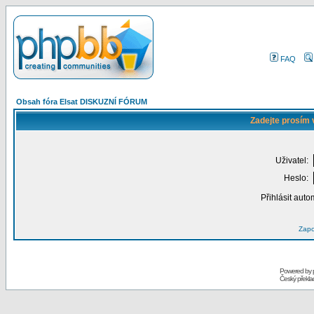
FAQ
Obsah fóra Elsat DISKUZNÍ FÓRUM
Zadejte prosím 
Uživatel:
Heslo:
Přihlásit auto
Zapo
Powered by
Český překl