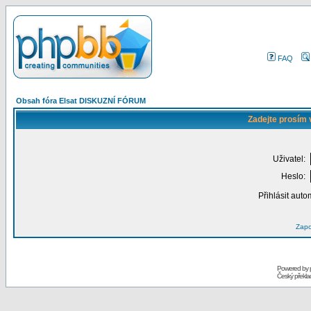
FAQ
Obsah fóra Elsat DISKUZNÍ FÓRUM
Zadejte prosím 
Uživatel:
Heslo:
Přihlásit auto
Zapo
Powered by
Český překl