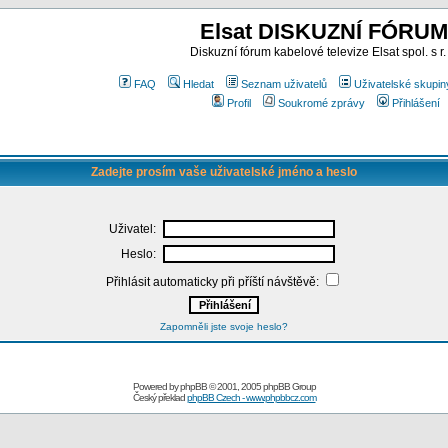
Elsat DISKUZNÍ FÓRUM
Diskuzní fórum kabelové televize Elsat spol. s r.
FAQ
Hledat
Seznam uživatelů
Uživatelské skupin
Profil
Soukromé zprávy
Přihlášení
Zadejte prosím vaše uživatelské jméno a heslo
Uživatel:
Heslo:
Přihlásit automaticky při příští návštěvě:
Zapomněli jste svoje heslo?
Powered by
phpBB
© 2001, 2005 phpBB Group
Český překlad
phpBB Czech - www.phpbbcz.com