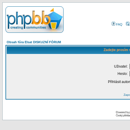
FAQ
Obsah fóra Elsat DISKUZNÍ FÓRUM
Zadejte prosím 
Uživatel:
Heslo:
Přihlásit auto
Zapo
Powered by
Český překl