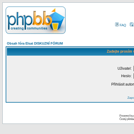
FAQ
Obsah fóra Elsat DISKUZNÍ FÓRUM
Zadejte prosím 
Uživatel:
Heslo:
Přihlásit auto
Zapo
Powered by
Český překl