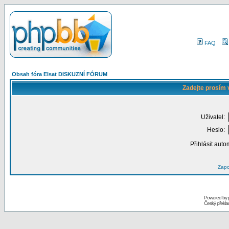
FAQ
Obsah fóra Elsat DISKUZNÍ FÓRUM
Zadejte prosím 
Uživatel:
Heslo:
Přihlásit auto
Zapo
Powered by
Český překl