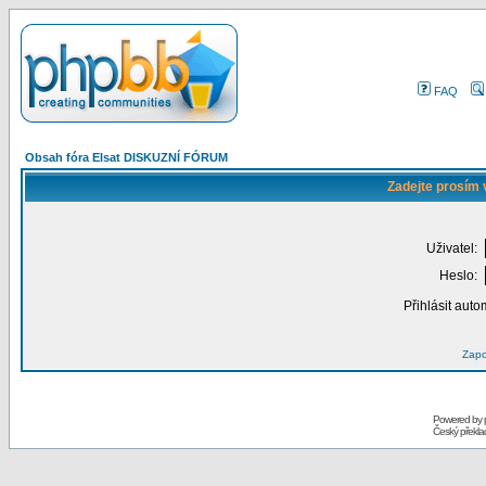
FAQ
Obsah fóra Elsat DISKUZNÍ FÓRUM
Zadejte prosím 
Uživatel:
Heslo:
Přihlásit auto
Zapo
Powered by
Český překl