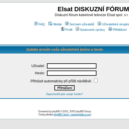
Elsat DISKUZNÍ FÓRUM
Diskuzní fórum kabelové televize Elsat spol. s r.
FAQ
Hledat
Seznam uživatelů
Uživatelské skupin
Profil
Soukromé zprávy
Přihlášení
Zadejte prosím vaše uživatelské jméno a heslo
Uživatel:
Heslo:
Přihlásit automaticky při příští návštěvě:
Zapomněli jste svoje heslo?
Powered by
phpBB
© 2001, 2005 phpBB Group
Český překlad
phpBB Czech - www.phpbbcz.com