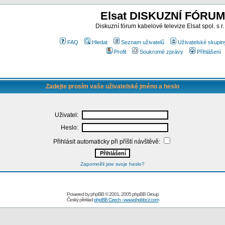
Elsat DISKUZNÍ FÓRUM
Diskuzní fórum kabelové televize Elsat spol. s r.
FAQ
Hledat
Seznam uživatelů
Uživatelské skupin
Profil
Soukromé zprávy
Přihlášení
Zadejte prosím vaše uživatelské jméno a heslo
Uživatel:
Heslo:
Přihlásit automaticky při příští návštěvě:
Zapomněli jste svoje heslo?
Powered by
phpBB
© 2001, 2005 phpBB Group
Český překlad
phpBB Czech - www.phpbbcz.com