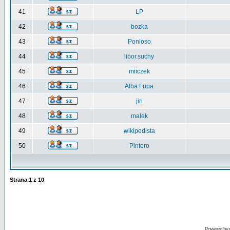
41
LP
42
bozka
43
Ponioso
44
libor.suchy
45
miiczek
46
Alba Lupa
47
jiri
48
malek
49
wikipedista
50
Pintero
Strana
1
z
10
Powered by