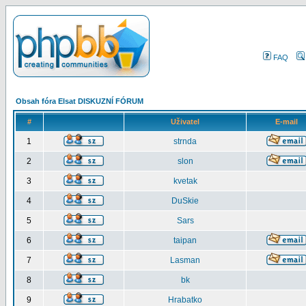
FAQ
Obsah fóra Elsat DISKUZNÍ FÓRUM
#
Uživatel
E-mail
1
strnda
2
slon
3
kvetak
4
DuSkie
5
Sars
6
taipan
7
Lasman
8
bk
9
Hrabatko