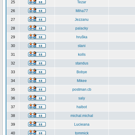
25
Tezar
26
Miha77
27
Jezzanu
28
palacky
29
hruška
30
stani
31
kolls
32
standus
33
Bobye
34
Mikee
35
postman.cb
36
saly
37
halbot
38
michal.michal
39
Lucieana
40
tommick