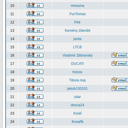
10
mmazna
11
FunTomas
12
Petr
13
Kemény Zdeněk
14
jarda
15
LTCB
16
Vladimír Zábranský
17
DUCATI
18
honza
19
Tibore.maj
20
jakub130101
21
zdar
22
Venca24
23
Kolář
24
Kovařík