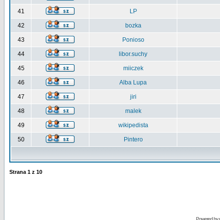
41
LP
42
bozka
43
Ponioso
44
libor.suchy
45
miiczek
46
Alba Lupa
47
jiri
48
malek
49
wikipedista
50
Pintero
Strana
1
z
10
Powered by