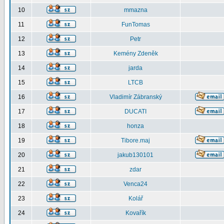
10
mmazna
11
FunTomas
12
Petr
13
Kemény Zdeněk
14
jarda
15
LTCB
16
Vladimír Zábranský
17
DUCATI
18
honza
19
Tibore.maj
20
jakub130101
21
zdar
22
Venca24
23
Kolář
24
Kovařík