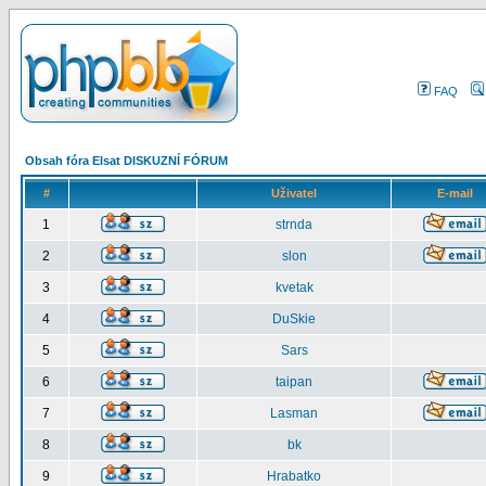
FAQ
Obsah fóra Elsat DISKUZNÍ FÓRUM
#
Uživatel
E-mail
1
strnda
2
slon
3
kvetak
4
DuSkie
5
Sars
6
taipan
7
Lasman
8
bk
9
Hrabatko