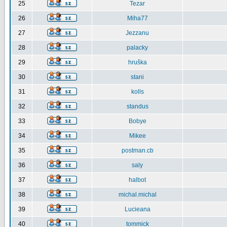
25
Tezar
26
Miha77
27
Jezzanu
28
palacky
29
hruška
30
stani
31
kolls
32
standus
33
Bobye
34
Mikee
35
postman.cb
36
saly
37
halbot
38
michal.michal
39
Lucieana
40
tommick