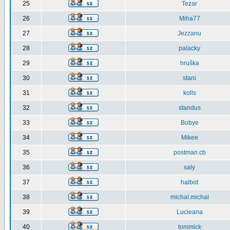
25
Tezar
26
Miha77
27
Jezzanu
28
palacky
29
hruška
30
stani
31
kolls
32
standus
33
Bobye
34
Mikee
35
postman.cb
36
saly
37
halbot
38
michal.michal
39
Lucieana
40
tommick