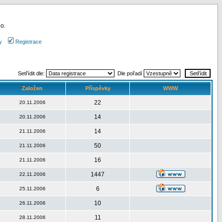
 o.
y
Registrace
Setřídit dle:
Dle pořadí
Založen
Příspěvky
WWW
22
20.11.2006
14
20.11.2006
14
21.11.2006
50
21.11.2006
16
21.11.2006
1447
22.11.2006
6
25.11.2006
10
26.11.2006
11
28.11.2006