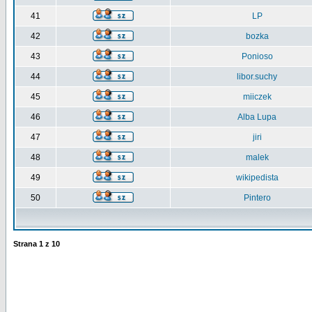
41
LP
42
bozka
43
Ponioso
44
libor.suchy
45
miiczek
46
Alba Lupa
47
jiri
48
malek
49
wikipedista
50
Pintero
Strana
1
z
10