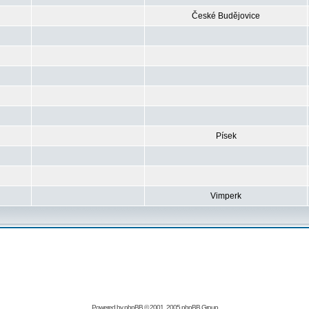
České Budějovice
Písek
Vimperk
Powered by
phpBB
© 2001, 2005 phpBB Group