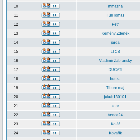
10
mmazna
11
FunTomas
12
Petr
13
Kemény Zdeněk
14
jarda
15
LTCB
16
Vladimír Zábranský
17
DUCATI
18
honza
19
Tibore.maj
20
jakub130101
21
zdar
22
Venca24
23
Kolář
24
Kovařík