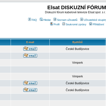
Elsat DISKUZNÍ FÓRUM
Diskuzní fórum kabelové televize Elsat spol. s r.
FAQ
Hledat
Seznam uživatelů
Uživatelské skupin
Profil
Soukromé zprávy
Přihlášení
E-mail
Bydliště
České Budějovice
Vimperk
Vimperk
České Budějovice
České Budějovice