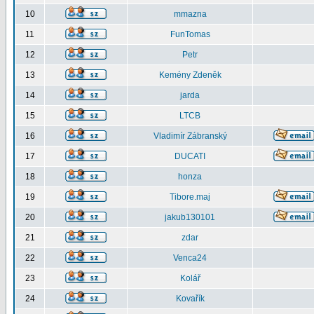
10
mmazna
11
FunTomas
12
Petr
13
Kemény Zdeněk
14
jarda
15
LTCB
16
Vladimír Zábranský
17
DUCATI
18
honza
19
Tibore.maj
20
jakub130101
21
zdar
22
Venca24
23
Kolář
24
Kovařík