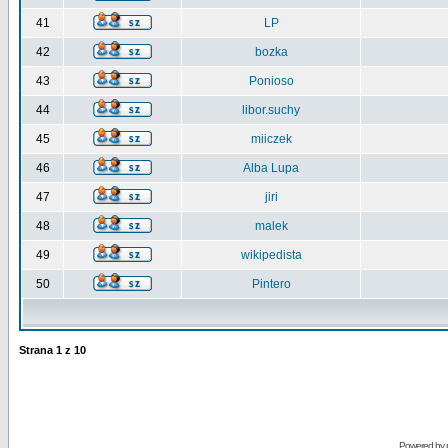
41
LP
42
bozka
43
Ponioso
44
libor.suchy
45
miiczek
46
Alba Lupa
47
jiri
48
malek
49
wikipedista
50
Pintero
Strana
1
z
10
Powered by