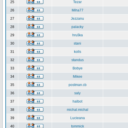
25
Tezar
26
Miha77
27
Jezzanu
28
palacky
29
hruška
30
stani
31
kolls
32
standus
33
Bobye
34
Mikee
35
postman.cb
36
saly
37
halbot
38
michal.michal
39
Lucieana
40
tommick