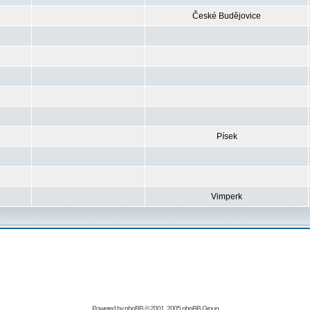
České Budějovice
Písek
Vimperk
Powered by
phpBB
© 2001, 2005 phpBB Group