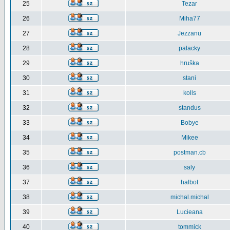
25
Tezar
26
Miha77
27
Jezzanu
28
palacky
29
hruška
30
stani
31
kolls
32
standus
33
Bobye
34
Mikee
35
postman.cb
36
saly
37
halbot
38
michal.michal
39
Lucieana
40
tommick