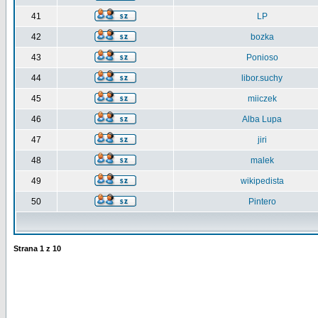
41
LP
42
bozka
43
Ponioso
44
libor.suchy
45
miiczek
46
Alba Lupa
47
jiri
48
malek
49
wikipedista
50
Pintero
Strana
1
z
10