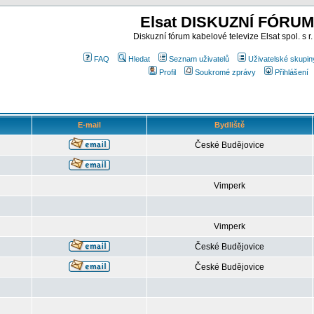
Elsat DISKUZNÍ FÓRUM
Diskuzní fórum kabelové televize Elsat spol. s r.
FAQ
Hledat
Seznam uživatelů
Uživatelské skupin
Profil
Soukromé zprávy
Přihlášení
E-mail
Bydliště
České Budějovice
Vimperk
Vimperk
České Budějovice
České Budějovice