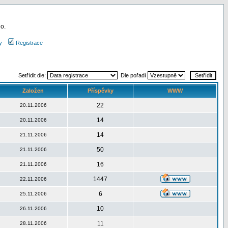
 o.
y
Registrace
Setřídit dle:
Dle pořadí
Založen
Příspěvky
WWW
22
20.11.2006
14
20.11.2006
14
21.11.2006
50
21.11.2006
16
21.11.2006
1447
22.11.2006
6
25.11.2006
10
26.11.2006
11
28.11.2006