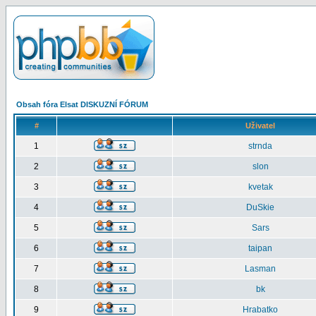
Obsah fóra Elsat DISKUZNÍ FÓRUM
#
Uživatel
1
strnda
2
slon
3
kvetak
4
DuSkie
5
Sars
6
taipan
7
Lasman
8
bk
9
Hrabatko