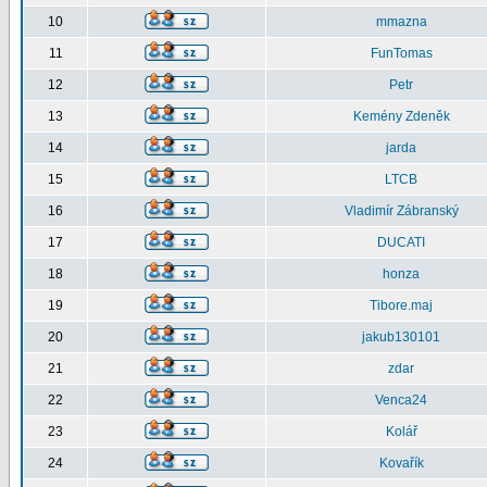
10
mmazna
11
FunTomas
12
Petr
13
Kemény Zdeněk
14
jarda
15
LTCB
16
Vladimír Zábranský
17
DUCATI
18
honza
19
Tibore.maj
20
jakub130101
21
zdar
22
Venca24
23
Kolář
24
Kovařík