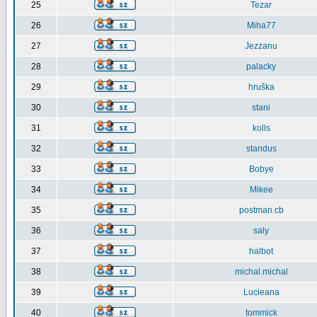
25
Tezar
26
Miha77
27
Jezzanu
28
palacky
29
hruška
30
stani
31
kolls
32
standus
33
Bobye
34
Mikee
35
postman.cb
36
saly
37
halbot
38
michal.michal
39
Lucieana
40
tommick