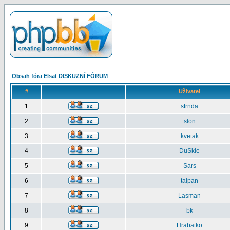
Obsah fóra Elsat DISKUZNÍ FÓRUM
#
Uživatel
1
strnda
2
slon
3
kvetak
4
DuSkie
5
Sars
6
taipan
7
Lasman
8
bk
9
Hrabatko