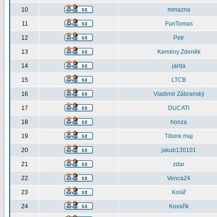
10
mmazna
11
FunTomas
12
Petr
13
Kemény Zdeněk
14
jarda
15
LTCB
16
Vladimír Zábranský
17
DUCATI
18
honza
19
Tibore.maj
20
jakub130101
21
zdar
22
Venca24
23
Kolář
24
Kovařík