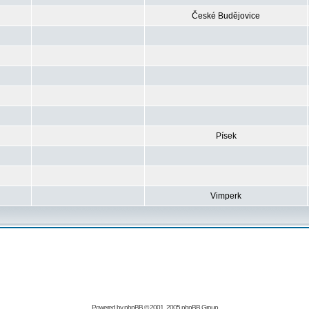
České Budějovice
Písek
Vimperk
Powered by
phpBB
© 2001, 2005 phpBB Group