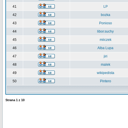
41
LP
42
bozka
43
Ponioso
44
libor.suchy
45
miiczek
46
Alba Lupa
47
jiri
48
malek
49
wikipedista
50
Pintero
Strana
1
z
10