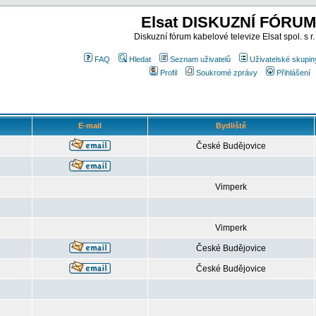
Elsat DISKUZNÍ FÓRUM
Diskuzní fórum kabelové televize Elsat spol. s r.
FAQ
Hledat
Seznam uživatelů
Uživatelské skupin
Profil
Soukromé zprávy
Přihlášení
E-mail
Bydliště
České Budějovice
Vimperk
Vimperk
České Budějovice
České Budějovice