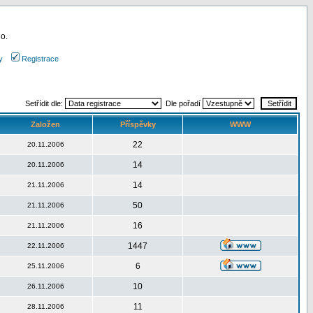
 o.
y
Registrace
Setřídit dle:
Dle pořadí
Založen
Příspěvky
WWW
22
20.11.2006
14
20.11.2006
14
21.11.2006
50
21.11.2006
16
21.11.2006
1447
22.11.2006
6
25.11.2006
10
26.11.2006
11
28.11.2006