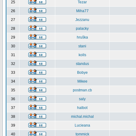
25
Tezar
26
Miha77
27
Jezzanu
28
palacky
29
hruška
30
stani
31
kolls
32
standus
33
Bobye
34
Mikee
35
postman.cb
36
saly
37
halbot
38
michal.michal
39
Lucieana
40
tommick