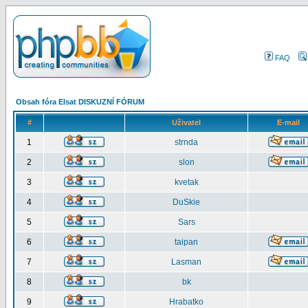
FAQ
Obsah fóra Elsat DISKUZNÍ FÓRUM
#
Uživatel
E-mail
1
strnda
2
slon
3
kvetak
4
DuSkie
5
Sars
6
taipan
7
Lasman
8
bk
9
Hrabatko