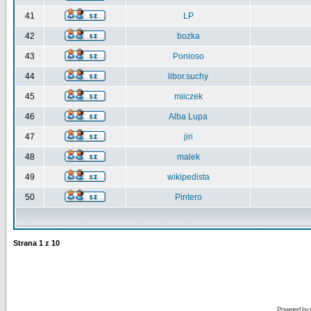
41
LP
42
bozka
43
Ponioso
44
libor.suchy
45
miiczek
46
Alba Lupa
47
jiri
48
malek
49
wikipedista
50
Pintero
Strana
1
z
10
Powered by