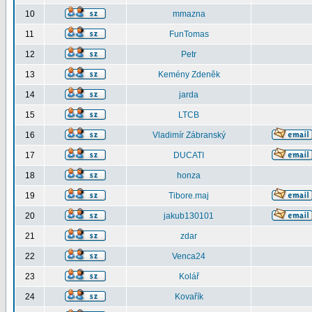
10
mmazna
11
FunTomas
12
Petr
13
Kemény Zdeněk
14
jarda
15
LTCB
16
Vladimír Zábranský
17
DUCATI
18
honza
19
Tibore.maj
20
jakub130101
21
zdar
22
Venca24
23
Kolář
24
Kovařík