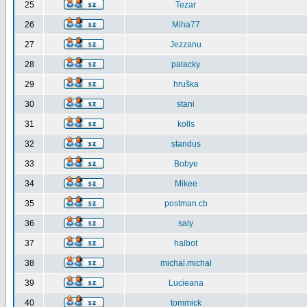
25
Tezar
26
Miha77
27
Jezzanu
28
palacky
29
hruška
30
stani
31
kolls
32
standus
33
Bobye
34
Mikee
35
postman.cb
36
saly
37
halbot
38
michal.michal
39
Lucieana
40
tommick