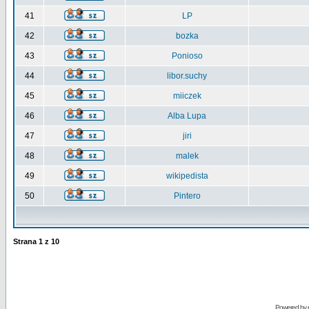
41
LP
42
bozka
43
Ponioso
44
libor.suchy
45
miiczek
46
Alba Lupa
47
jiri
48
malek
49
wikipedista
50
Pintero
Strana
1
z
10
Powered by