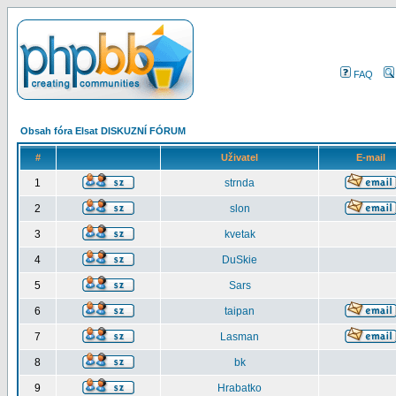
FAQ
Obsah fóra Elsat DISKUZNÍ FÓRUM
#
Uživatel
E-mail
1
strnda
2
slon
3
kvetak
4
DuSkie
5
Sars
6
taipan
7
Lasman
8
bk
9
Hrabatko