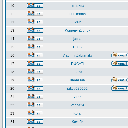
10
mmazna
11
FunTomas
12
Petr
13
Kemény Zdeněk
14
jarda
15
LTCB
16
Vladimír Zábranský
17
DUCATI
18
honza
19
Tibore.maj
20
jakub130101
21
zdar
22
Venca24
23
Kolář
24
Kovařík