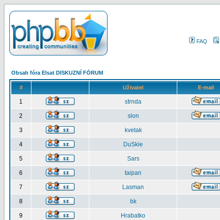
FAQ
Obsah fóra Elsat DISKUZNÍ FÓRUM
#
Uživatel
E-mail
1
strnda
2
slon
3
kvetak
4
DuSkie
5
Sars
6
taipan
7
Lasman
8
bk
9
Hrabatko