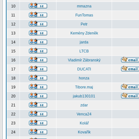
10
mmazna
11
FunTomas
12
Petr
13
Kemény Zdeněk
14
jarda
15
LTCB
16
Vladimír Zábranský
17
DUCATI
18
honza
19
Tibore.maj
20
jakub130101
21
zdar
22
Venca24
23
Kolář
24
Kovařík