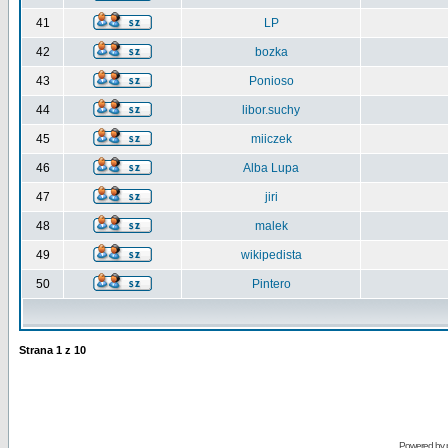
41
LP
42
bozka
43
Ponioso
44
libor.suchy
45
miiczek
46
Alba Lupa
47
jiri
48
malek
49
wikipedista
50
Pintero
Strana
1
z
10
Powered by