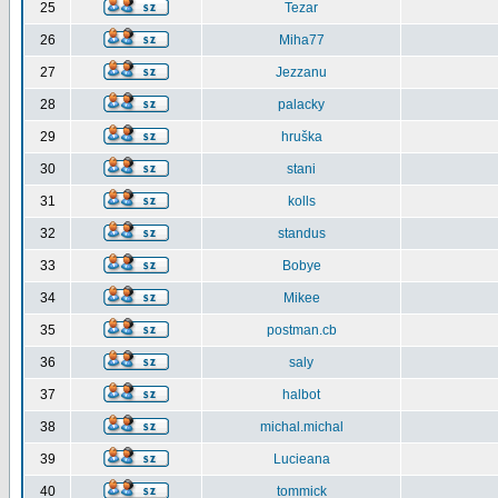
25
Tezar
26
Miha77
27
Jezzanu
28
palacky
29
hruška
30
stani
31
kolls
32
standus
33
Bobye
34
Mikee
35
postman.cb
36
saly
37
halbot
38
michal.michal
39
Lucieana
40
tommick