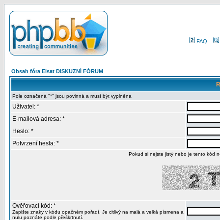
FAQ
Obsah fóra Elsat DISKUZNÍ FÓRUM
R
Pole označená "*" jsou povinná a musí být vyplněna
Uživatel: *
E-mailová adresa: *
Heslo: *
Potvrzení hesla: *
Pokud si nejste jistý nebo je tento kód n
Ověřovací kód: *
Zapište znaky v kódu opačném pořadí. Je citlivý na malá a velká písmena a
nulu poznáte podle přeškrtnutí.