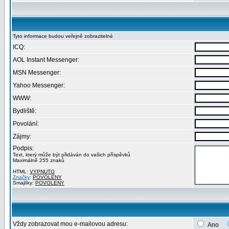
Tyto informace budou veřejně zobrazitelné
ICQ:
AOL Instant Messenger:
MSN Messenger:
Yahoo Messenger:
WWW:
Bydliště:
Povolání:
Zájmy:
Podpis:
Text, který může být přidáván do vašich příspěvků
Maximálně 255 znaků
HTML:
VYPNUTO
Značky
:
POVOLENY
Smajlíky:
POVOLENY
Vždy zobrazovat mou e-mailovou adresu:
Ano