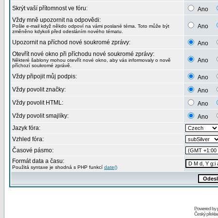
Skrýt vaší přítomnost ve fóru:
Ano
Vždy mně upozornit na odpovědi:
Ano
Pošle e-mail když někdo odpoví na vámi poslané téma. Toto může být
změněno kdykoli před odesláním nového tématu.
Upozornit na příchod nové soukromé zprávy:
Ano
Otevřít nové okno při příchodu nové soukromé zprávy:
Ano
Některé šablony mohou otevřít nové okno, aby vás informovaly o nově
příchozí soukromé zprávě.
Vždy připojit můj podpis:
Ano
Vždy povolit značky:
Ano
Vždy povolit HTML:
Ano
Vždy povolit smajlíky:
Ano
Jazyk fóra:
Vzhled fóra:
Časové pásmo:
Formát data a času:
Použitá syntaxe je shodná s PHP funkcí
date()
Powered by
Český překl