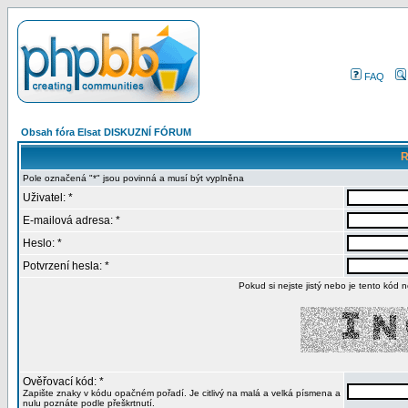
FAQ
Obsah fóra Elsat DISKUZNÍ FÓRUM
R
Pole označená "*" jsou povinná a musí být vyplněna
Uživatel: *
E-mailová adresa: *
Heslo: *
Potvrzení hesla: *
Pokud si nejste jistý nebo je tento kód n
Ověřovací kód: *
Zapište znaky v kódu opačném pořadí. Je citlivý na malá a velká písmena a
nulu poznáte podle přeškrtnutí.