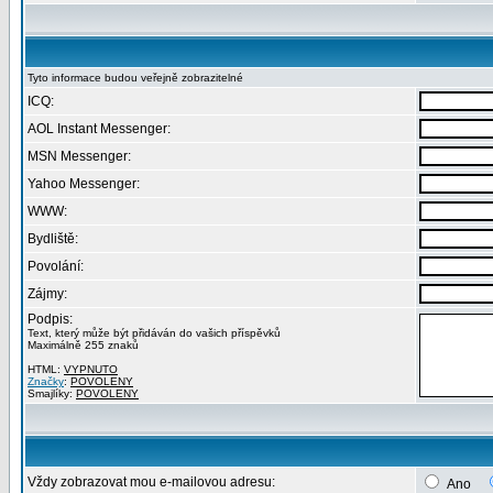
Tyto informace budou veřejně zobrazitelné
ICQ:
AOL Instant Messenger:
MSN Messenger:
Yahoo Messenger:
WWW:
Bydliště:
Povolání:
Zájmy:
Podpis:
Text, který může být přidáván do vašich příspěvků
Maximálně 255 znaků
HTML:
VYPNUTO
Značky
:
POVOLENY
Smajlíky:
POVOLENY
Vždy zobrazovat mou e-mailovou adresu:
Ano