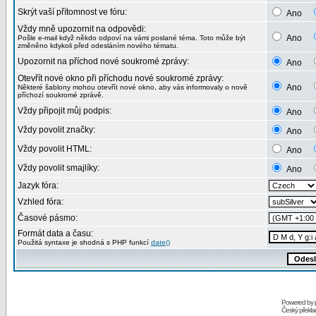
Skrýt vaší přítomnost ve fóru:
Ano
Vždy mně upozornit na odpovědi:
Ano
Pošle e-mail když někdo odpoví na vámi poslané téma. Toto může být
změněno kdykoli před odesláním nového tématu.
Upozornit na příchod nové soukromé zprávy:
Ano
Otevřít nové okno při příchodu nové soukromé zprávy:
Ano
Některé šablony mohou otevřít nové okno, aby vás informovaly o nově
příchozí soukromé zprávě.
Vždy připojit můj podpis:
Ano
Vždy povolit značky:
Ano
Vždy povolit HTML:
Ano
Vždy povolit smajlíky:
Ano
Jazyk fóra:
Vzhled fóra:
Časové pásmo:
Formát data a času:
Použitá syntaxe je shodná s PHP funkcí
date()
Powered by
Český překl