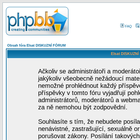
FAQ
Obsah fóra Elsat DISKUZNÍ FÓRUM
Elsat DISKUZNÍ
Ačkoliv se administrátoři a moderátoř
jakýkoliv všeobecně nežádoucí materiá
nemožné prohlédnout každý příspěve
příspěvky v tomto fóru vyjadřují poh
administrátorů, moderátorů a webmas
za ně nemohou být zodpovědní.
Souhlasíte s tím, že nebudete posíla
nenávistné, zastrašující, sexuálně o
porušovat zákony. Posílání takových