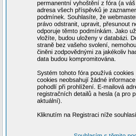
permanentní vyhoštění z fóra (a váš 
adresa všech příspěvků je zaznamen
podmínek. Souhlasíte, že webmaster,
právo odstranit, upravit, přesunout ne
odporuje těmto podmínkám. Jako uživ
vložíte, budou uloženy v databázi. 
straně bez vašeho svolení, nemohou
činěni zodpovědnými za jakékoliv ha
data budou kompromitována.
Systém tohoto fóra používá cookies 
cookies neobsahují žádné informace, 
pohodlí při prohlížení. E-mailová ad
registračních detailů a hesla (a pro
aktuální).
Kliknutím na Registraci níže souhla
Souhlasím s těmito po