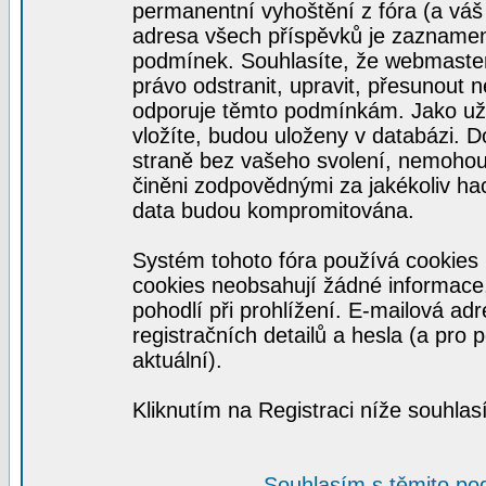
permanentní vyhoštění z fóra (a váš 
adresa všech příspěvků je zaznamen
podmínek. Souhlasíte, že webmaster,
právo odstranit, upravit, přesunout ne
odporuje těmto podmínkám. Jako uživ
vložíte, budou uloženy v databázi. 
straně bez vašeho svolení, nemohou
činěni zodpovědnými za jakékoliv ha
data budou kompromitována.
Systém tohoto fóra používá cookies 
cookies neobsahují žádné informace, 
pohodlí při prohlížení. E-mailová ad
registračních detailů a hesla (a pro
aktuální).
Kliknutím na Registraci níže souhla
Souhlasím s těmito po