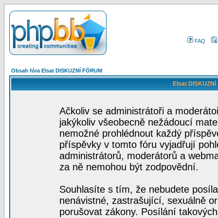
FAQ
Obsah fóra Elsat DISKUZNÍ FÓRUM
Elsat DISKUZNÍ
Ačkoliv se administrátoři a moderátoř
jakýkoliv všeobecně nežádoucí materiá
nemožné prohlédnout každý příspěve
příspěvky v tomto fóru vyjadřují poh
administrátorů, moderátorů a webmas
za ně nemohou být zodpovědní.
Souhlasíte s tím, že nebudete posíla
nenávistné, zastrašující, sexuálně o
porušovat zákony. Posílání takových