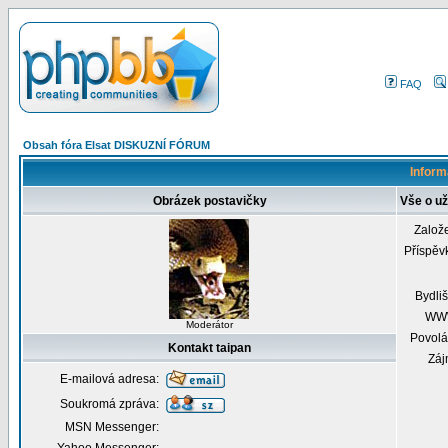
FAQ
Obsah fóra Elsat DISKUZNÍ FÓRUM
Inform
Obrázek postavičky
Vše o už
Založ
Příspěv
Bydliš
WW
Moderátor
Povolá
Kontakt taipan
Záj
E-mailová adresa:
Soukromá zpráva:
MSN Messenger: