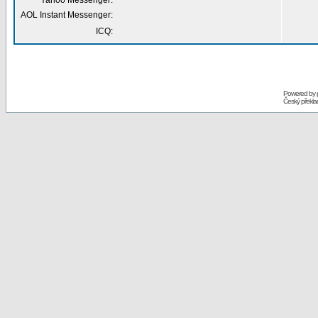
Yahoo Messenger:
AOL Instant Messenger:
ICQ:
Powered by
Český překl