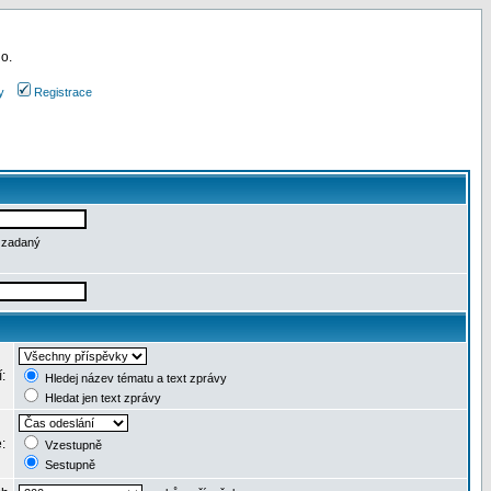
 o.
y
Registrace
e zadaný
í:
Hledej název tématu a text zprávy
Hledat jen text zprávy
e:
Vzestupně
Sestupně