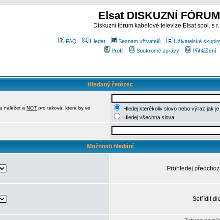
Elsat DISKUZNÍ FÓRUM
Diskuzní fórum kabelové televize Elsat spol. s r.
FAQ
Hledat
Seznam uživatelů
Uživatelské skupin
Profil
Soukromé zprávy
Přihlášení
Hledaný řetězec
u náležet a
NOT
pro taková, která by ve
Hledej kterékoliv slovo nebo výraz jak j
Hledej všechna slova
Možnosti hledání
Prohledej předchoz
Setřídit dl