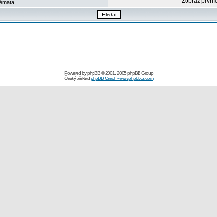
Zobraz první
émata
Powered by
phpBB
© 2001, 2005 phpBB Group
Český překlad
phpBB Czech - www.phpbbcz.com