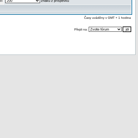
ch
znaků z příspěvku
Časy uváděny v GMT + 1 hodina
Přejdi na: