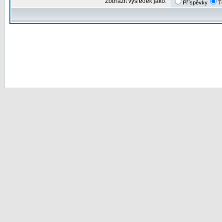
Zobrazit výsledek jako:
Příspěvky
T