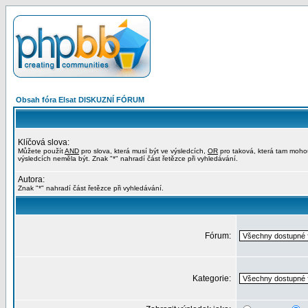
Obsah fóra Elsat DISKUZNÍ FÓRUM
Klíčová slova:
Můžete použít
AND
pro slova, která musí být ve výsledcích,
OR
pro taková, která tam moho
výsledcích neměla být. Znak "*" nahradí část řetězce při vyhledávání.
Autora:
Znak "*" nahradí část řetězce při vyhledávání.
Fórum:
Kategorie: